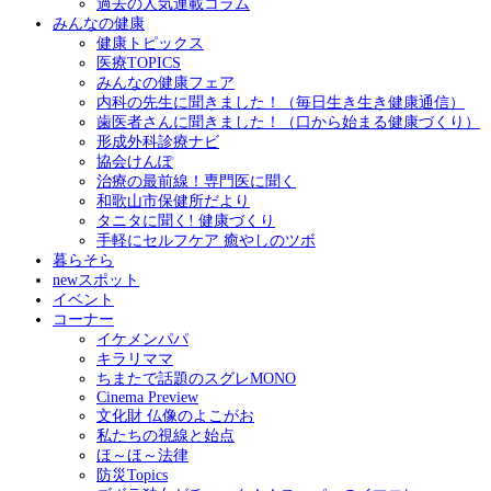
過去の人気連載コラム
みんなの健康
健康トピックス
医療TOPICS
みんなの健康フェア
内科の先生に聞きました！（毎日生き生き健康通信）
歯医者さんに聞きました！（口から始まる健康づくり）
形成外科診療ナビ
協会けんぽ
治療の最前線！専門医に聞く
和歌山市保健所だより
タニタに聞く! 健康づくり
手軽にセルフケア 癒やしのツボ
暮らそら
newスポット
イベント
コーナー
イケメンパパ
キラリママ
ちまたで話題のスグレMONO
Cinema Preview
文化財 仏像のよこがお
私たちの視線と始点
ほ～ほ～法律
防災Topics