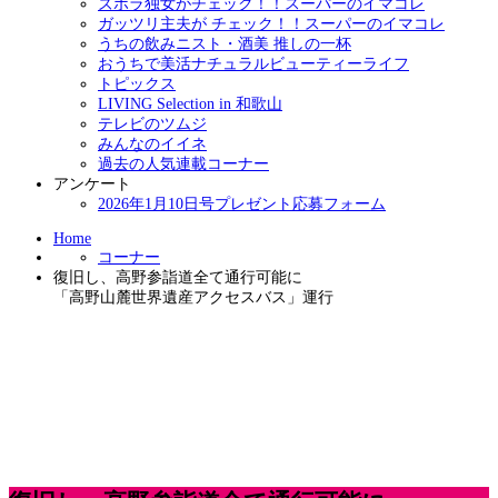
ズボラ独女がチェック！！スーパーのイマコレ
ガッツリ主夫が チェック！！スーパーのイマコレ
うちの飲みニスト・酒美 推しの一杯
おうちで美活ナチュラルビューティーライフ
トピックス
LIVING Selection in 和歌山
テレビのツムジ
みんなのイイネ
過去の人気連載コーナー
アンケート
2026年1月10日号プレゼント応募フォーム
Home
コーナー
復旧し、高野参詣道全て通行可能に
「高野山麓世界遺産アクセスバス」運行