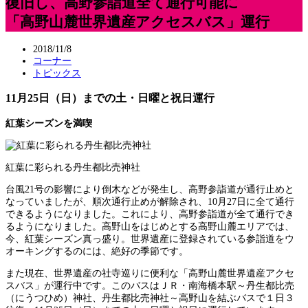
復旧し、高野参詣道全て通行可能に
「高野山麓世界遺産アクセスバス」運行
2018/11/8
コーナー
トピックス
11月25日（日）までの土・日曜と祝日運行
紅葉シーズンを満喫
紅葉に彩られる丹生都比売神社
台風21号の影響により倒木などが発生し、高野参詣道が通行止めと
なっていましたが、順次通行止めが解除され、10月27日に全て通行
できるようになりました。これにより、高野参詣道が全て通行でき
るようになりました。高野山をはじめとする高野山麓エリアでは、
今、紅葉シーズン真っ盛り。世界遺産に登録されている参詣道をウ
オーキングするのには、絶好の季節です。
また現在、世界遺産の社寺巡りに便利な「高野山麓世界遺産アクセ
スバス」が運行中です。このバスはＪＲ・南海橋本駅～丹生都比売
（にうつひめ）神社、丹生都比売神社～高野山を結ぶバスで１日３