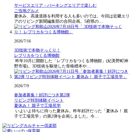
サービスエリア・パーキングエリアで楽しむ
ご当地グルメ
夏休み、高速道路を利用する人も多いのでは。今回は近畿エリ
アのリビング新聞編集部の合同企画。5府県の…
2026/7/16
3D技術で本物そっくり！
レプリカをつくる博物館
昨年10月に開館した「レプリカをつくる博物館」(紀美野町神
野市場)。3D技術を駆使した骨格標本や…
2026/7/9
参加者募集！好評につき第2弾
リビング特別体験イベント
夏休み！ 親子で工場見学
いよいよ待ちに待った夏休み。昨年好評だった「夏休み！ 親
子で工場見学」の第2弾を企画しました。今…