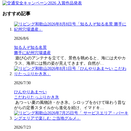
おすすめ記事
2026/8/6
知る人ぞ知る名景
勝手に紀州穴場遺産
遊び心のアンテナを立てて、景色を眺めると、海には犬やカ
ラス、海岸には熊の姿が見えてきます。自然が…
2026/7/30
ひんやりあま〜い
こだわりたっぷりかき氷
あつ～い夏の風物詩・かき氷。シロップをかけて味わう昔な
がらの定番スタイルから進化を続け、イマドキ…
2026/7/23