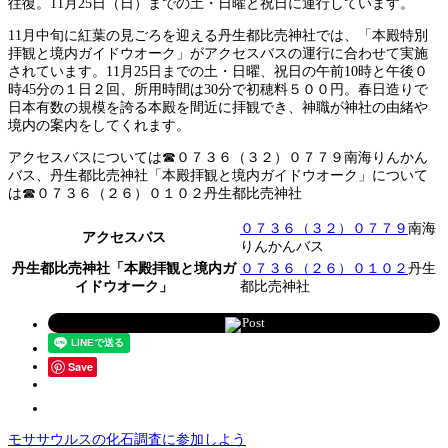
往復。11月25日（日）までの土・日曜と祝日に運行しています。
11月中旬に紅葉の見ごろを迎える丹生都比売神社では、「本殿特別
拝観と境内ガイドウオーク」がアクセスバスの運行に合わせて実施
されています。11月25日までの土・日曜、祝日の午前10時と午後０
時45分の１日２回、所用時間は30分で初穂料５００円。春日造りで
日本有数の規模を誇る本殿を間近に拝観でき、神職が神社の由緒や
境内の案内をしてくれます。
アクセスバスについては☎０７３６（３２）０７７９南海りんかん
バス、丹生都比売神社「本殿拝観と境内ガイドウオーク」について
は☎０７３６（２６）０１０２丹生都比売神社
０７３６（３２）０７７９
南海
アクセスバス
りんかんバス
丹生都比売神社「本殿拝観と境内ガ
０７３６（２６）０１０２
丹生
イドウオーク」
都比売神社
Post
Save
モササウルスの化石調査に参加しよう