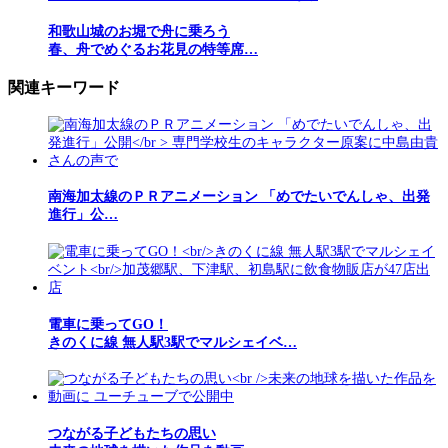
和歌山城のお堀で舟に乗ろう
春、舟でめぐるお花見の特等席…
関連キーワード
南海加太線のＰＲアニメーション 「めでたいでんしゃ、出発
進行」公…
電車に乗ってGO！
きのくに線 無人駅3駅でマルシェイベ…
つながる子どもたちの思い