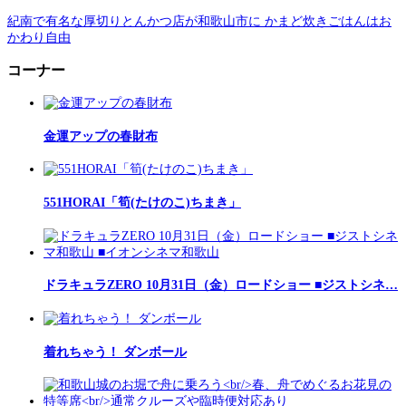
紀南で有名な厚切りとんかつ店が和歌山市に かまど炊きごはんはお
かわり自由
コーナー
金運アップの春財布
551HORAI「筍(たけのこ)ちまき」
ドラキュラZERO 10月31日（金）ロードショー ■ジストシネ…
着れちゃう！ ダンボール