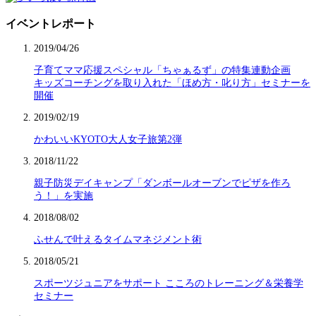
イベントレポート
2019/04/26
子育てママ応援スペシャル「ちゃぁるず」の特集連動企画
キッズコーチングを取り入れた「ほめ方・叱り方」セミナーを
開催
2019/02/19
かわいいKYOTO大人女子旅第2弾
2018/11/22
親子防災デイキャンプ「ダンボールオーブンでピザを作ろ
う！」を実施
2018/08/02
ふせんで叶えるタイムマネジメント術
2018/05/21
スポーツジュニアをサポート こころのトレーニング＆栄養学
セミナー