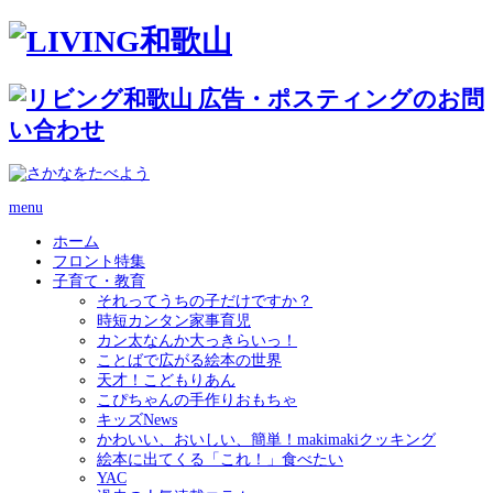
menu
ホーム
フロント特集
子育て・教育
それってうちの子だけですか？
時短カンタン家事育児
カン太なんか大っきらいっ！
ことばで広がる絵本の世界
天才！こどもりあん
こぴちゃんの手作りおもちゃ
キッズNews
かわいい、おいしい、簡単！makimakiクッキング
絵本に出てくる「これ！」食べたい
YAC