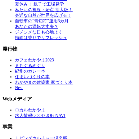
夏休み！ 親子で工場見学
私たちの視線・始点 拡大版！
身近な自然が世界を広げる！
自転車の“青切符”運用3カ月
あなたの運転大丈夫？
ジメジメな日も心地よく
梅雨は香りでリフレッシュ
発行物
カフェわかやま2023
まちぐるめぐり
紀州のカレー本
住まいづくりの本
わかやまの建築家 家づくり本
Nest
Webメディア
ロカルわかやま
求人情報GOOD-JOB-NAVI
事業
リビングカルチャー倶楽部