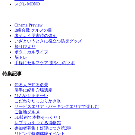
スグレMONO
Cinema Preview
B級合戦 グルメの目
考えよう災害時の備え
いざというときに役立つ防災グッズ
祭りびより
ボタニカルライフ
脳トレ
手軽にセルフケア 癒やしのツボ
特集記事
知る人ぞ知る名景
勝手に紀州穴場遺産
ひんやりあま〜い
こだわりたっぷりかき氷
サービスエリア・パーキングエリアで楽しむ
ご当地グルメ
3D技術で本物そっくり！
レプリカをつくる博物館
参加者募集！好評につき第2弾
リビング特別体験イベント