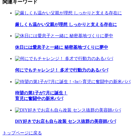
関連キーワード
厳しくも温かい父親が理想 しっかりと支える存在に
休日には愛息子と一緒に 秘密基地づくりに夢中
何にでもチャレンジ！ 多才で行動力のあるパパ
待望の第1子が7月に誕生！
育児に奮闘中の新米パパ
DIY好きでお店も自ら改装 センス抜群の美容師パパ
トップページに戻る