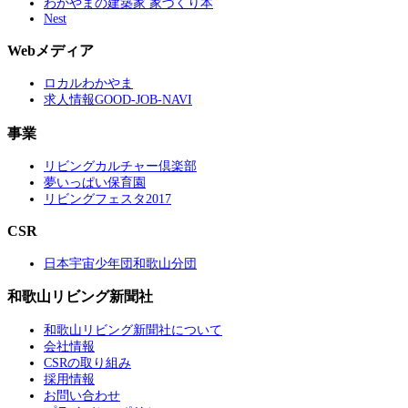
わかやまの建築家 家づくり本
Nest
Webメディア
ロカルわかやま
求人情報GOOD-JOB-NAVI
事業
リビングカルチャー倶楽部
夢いっぱい保育園
リビングフェスタ2017
CSR
日本宇宙少年団和歌山分団
和歌山リビング新聞社
和歌山リビング新聞社について
会社情報
CSRの取り組み
採用情報
お問い合わせ