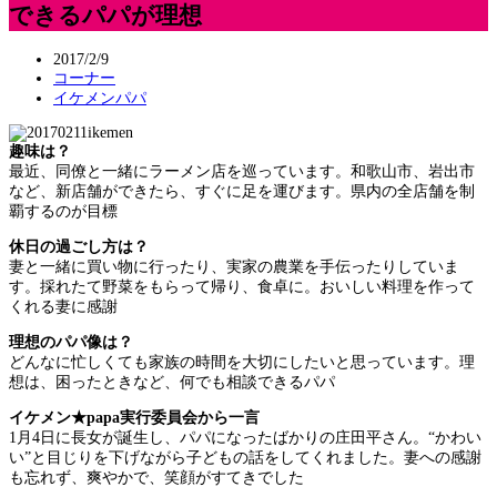
できるパパが理想
2017/2/9
コーナー
イケメンパパ
趣味は？
最近、同僚と一緒にラーメン店を巡っています。和歌山市、岩出市
など、新店舗ができたら、すぐに足を運びます。県内の全店舗を制
覇するのが目標
休日の過ごし方は？
妻と一緒に買い物に行ったり、実家の農業を手伝ったりしていま
す。採れたて野菜をもらって帰り、食卓に。おいしい料理を作って
くれる妻に感謝
理想のパパ像は？
どんなに忙しくても家族の時間を大切にしたいと思っています。理
想は、困ったときなど、何でも相談できるパパ
イケメン★papa実行委員会から一言
1月4日に長女が誕生し、パパになったばかりの庄田平さん。“かわい
い”と目じりを下げながら子どもの話をしてくれました。妻への感謝
も忘れず、爽やかで、笑顔がすてきでした