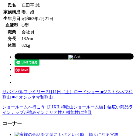
氏名
庄田平 誠
家族構成
妻、娘
生年月日
昭和62年7月21日
血液型
O型
職業
会社員
身長
182cm
体重
82kg
Post
Save
サバイバルファミリー 2月11日（土）ロードショー ■ジストシネマ和
歌山 ■イオンシネマ和歌山
ショールームへ行こう【LIXIL和歌山ショールーム編】幅広い商品ラ
インナップが強みインテリア性と機能性に注目
コーナー