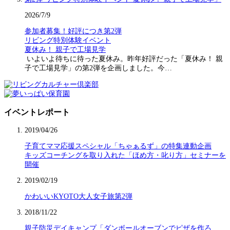
2026/7/9
参加者募集！好評につき第2弾
リビング特別体験イベント
夏休み！ 親子で工場見学
いよいよ待ちに待った夏休み。昨年好評だった「夏休み！ 親
子で工場見学」の第2弾を企画しました。今…
イベントレポート
2019/04/26
子育てママ応援スペシャル「ちゃぁるず」の特集連動企画
キッズコーチングを取り入れた「ほめ方・叱り方」セミナーを
開催
2019/02/19
かわいいKYOTO大人女子旅第2弾
2018/11/22
親子防災デイキャンプ「ダンボールオーブンでピザを作ろ