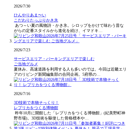
2026/7/30
ひんやりあま〜い
こだわりたっぷりかき氷
あつ～い夏の風物詩・かき氷。シロップをかけて味わう昔な
がらの定番スタイルから進化を続け、イマドキ…
2026/7/23
サービスエリア・パーキングエリアで楽しむ
ご当地グルメ
夏休み、高速道路を利用する人も多いのでは。今回は近畿エリ
アのリビング新聞編集部の合同企画。5府県の…
2026/7/16
3D技術で本物そっくり！
レプリカをつくる博物館
昨年10月に開館した「レプリカをつくる博物館」(紀美野町神
野市場)。3D技術を駆使した骨格標本や…