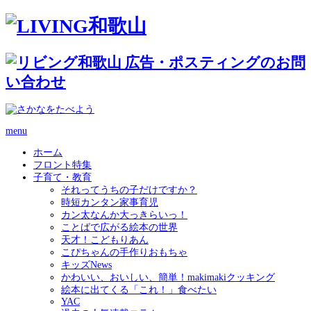
menu
ホーム
フロント特集
子育て・教育
それってうちの子だけですか？
時短カンタン家事育児
カン太なんか大っきらいっ！
ことばで広がる絵本の世界
天才！こどもりあん
こぴちゃんの手作りおもちゃ
キッズNews
かわいい、おいしい、簡単！makimakiクッキング
絵本に出てくる「これ！」食べたい
YAC