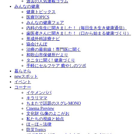
過去の人気連載コラム
みんなの健康
健康トピックス
医療TOPICS
みんなの健康フェア
内科の先生に聞きました！（毎日生き生き健康通信）
歯医者さんに聞きました！（口から始まる健康づくり）
形成外科診療ナビ
協会けんぽ
治療の最前線！専門医に聞く
和歌山市保健所だより
タニタに聞く! 健康づくり
手軽にセルフケア 癒やしのツボ
暮らそら
newスポット
イベント
コーナー
イケメンパパ
キラリママ
ちまたで話題のスグレMONO
Cinema Preview
文化財 仏像のよこがお
私たちの視線と始点
ほ～ほ～法律
防災Topics