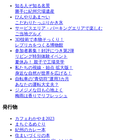
知る人ぞ知る名景
勝手に紀州穴場遺産
ひんやりあま〜い
こだわりたっぷりかき氷
サービスエリア・パーキングエリアで楽しむ
ご当地グルメ
3D技術で本物そっくり！
レプリカをつくる博物館
参加者募集！好評につき第2弾
リビング特別体験イベント
夏休み！ 親子で工場見学
私たちの視線・始点 拡大版！
身近な自然が世界を広げる！
自転車の“青切符”運用3カ月
あなたの運転大丈夫？
ジメジメな日も心地よく
梅雨は香りでリフレッシュ
発行物
カフェわかやま2023
まちぐるめぐり
紀州のカレー本
住まいづくりの本