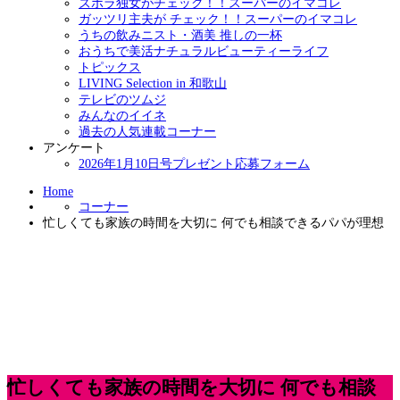
ズボラ独女がチェック！！スーパーのイマコレ
ガッツリ主夫が チェック！！スーパーのイマコレ
うちの飲みニスト・酒美 推しの一杯
おうちで美活ナチュラルビューティーライフ
トピックス
LIVING Selection in 和歌山
テレビのツムジ
みんなのイイネ
過去の人気連載コーナー
アンケート
2026年1月10日号プレゼント応募フォーム
Home
コーナー
忙しくても家族の時間を大切に 何でも相談できるパパが理想
忙しくても家族の時間を大切に 何でも相談