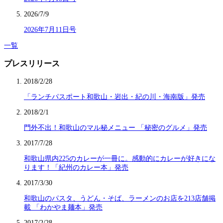
2026/7/9
2026年7月11日号
一覧
プレスリリース
2018/2/28
「ランチパスポート和歌山・岩出・紀の川・海南版」発売
2018/2/1
門外不出！和歌山のマル秘メニュー 「秘密のグルメ」発売
2017/7/28
和歌山県内225のカレーが一冊に。感動的にカレーが好きにな
ります！「紀州のカレー本」発売
2017/3/30
和歌山のパスタ、うどん・そば、ラーメンのお店を213店舗掲
載 「わかやま麺本」発売
2017/2/28