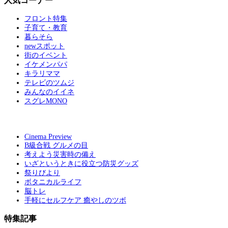
人気コーナー
フロント特集
子育て・教育
暮らそら
newスポット
街のイベント
イケメンパパ
キラリママ
テレビのツムジ
みんなのイイネ
スグレMONO
Cinema Preview
B級合戦 グルメの目
考えよう災害時の備え
いざというときに役立つ防災グッズ
祭りびより
ボタニカルライフ
脳トレ
手軽にセルフケア 癒やしのツボ
特集記事