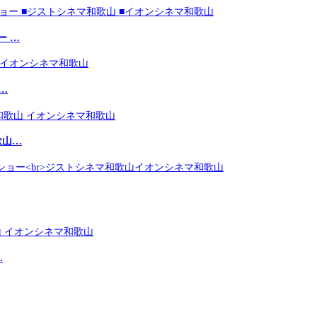
ー …
…
歌山…
…