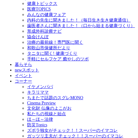
健康トピックス
医療TOPICS
みんなの健康フェア
内科の先生に聞きました！（毎日生き生き健康通信）
歯医者さんに聞きました！（口から始まる健康づくり）
形成外科診療ナビ
協会けんぽ
治療の最前線！専門医に聞く
和歌山市保健所だより
タニタに聞く! 健康づくり
手軽にセルフケア 癒やしのツボ
暮らそら
newスポット
イベント
コーナー
イケメンパパ
キラリママ
ちまたで話題のスグレMONO
Cinema Preview
文化財 仏像のよこがお
私たちの視線と始点
ほ～ほ～法律
防災Topics
ズボラ独女がチェック！！スーパーのイマコレ
ガッツリ主夫が チェック！！スーパーのイマコレ