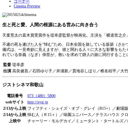
コーナー
Cinema Preview
生と死と愛、人間の根源にある営みに向き合う
天童荒太の直木賞受賞作を堤幸彦監督が映画化。主演を「横道世之介
不慮の死を遂げた人を”悼む”ため、日本全国を旅している坂築（さ
儀式は、一見奇妙に見えますが、彼と関わる人々に大きな影響をもた
れている奈義（なぎ）倖世が、救いを求めて静人の旅に同行すること
監督
堤幸彦
出演
高良健吾／石田ゆり子／井浦新／貫地谷しほり／椎名桔平／大
ジストシネマ和歌山
電話番号
073（480）5800
webサイト
http://xyst.jp
2/13から上映
フィフティ・シェイズ・オブ・グレイ（R15+）／劇場
2/14から上映
悼む人（Ｒ15＋）／味園ユニバース／テラスハウス ク
上映中
チャーリー・モルデカイ／ミュータント・タートルズ／