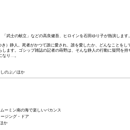
」「武士の献立」などの高良健吾、ヒロインを石田ゆり子が熱演します
かつき）静人。死者がかつて誰に愛され、誰を愛したか、どんなことをし
らします。ゴシップ雑誌の記者の蒔野は、そんな静人の行動に疑問を持
になり…。
竹しのぶ／ほか
版ムーミン南の海で楽しいバカンス
ロージング・ドア
ほか