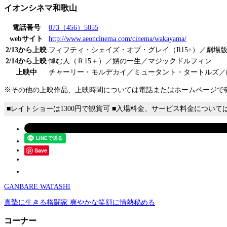
イオンシネマ和歌山
電話番号
073（456）5055
webサイト
http://www.aeoncinema.com/cinema/wakayama/
2/13から上映
フィフティ・シェイズ・オブ・グレイ（R15+）／劇場
2/14から上映
悼む人（Ｒ15＋）／娚の一生／マジックドルフィン
上映中
チャーリー・モルデカイ／ミュータント・タートルズ／
※その他の上映作品、上映時間については電話またはホームページで
■レイトショーは1300円で観賞可 ■入場料金、サービス料金につい
Save
GANBARE WATASHI
真摯に生きる格闘家 爽やかな笑顔に情熱秘める
コーナー