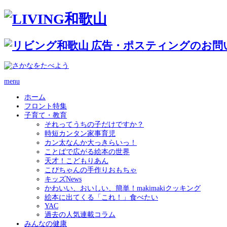
menu
ホーム
フロント特集
子育て・教育
それってうちの子だけですか？
時短カンタン家事育児
カン太なんか大っきらいっ！
ことばで広がる絵本の世界
天才！こどもりあん
こぴちゃんの手作りおもちゃ
キッズNews
かわいい、おいしい、簡単！makimakiクッキング
絵本に出てくる「これ！」食べたい
YAC
過去の人気連載コラム
みんなの健康