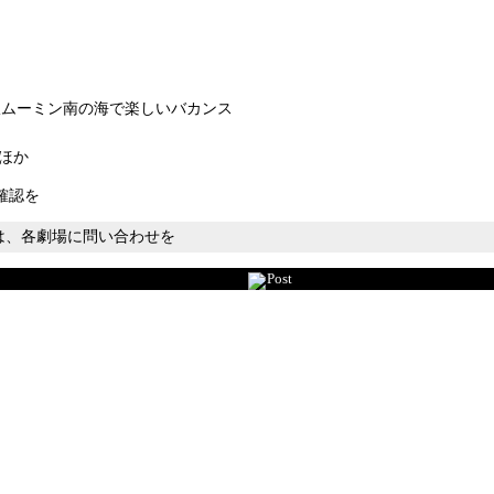
版ムーミン南の海で楽しいバカンス
ほか
確認を
ては、各劇場に問い合わせを
Post