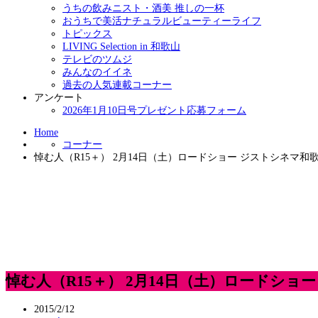
うちの飲みニスト・酒美 推しの一杯
おうちで美活ナチュラルビューティーライフ
トピックス
LIVING Selection in 和歌山
テレビのツムジ
みんなのイイネ
過去の人気連載コーナー
アンケート
2026年1月10日号プレゼント応募フォーム
Home
コーナー
悼む人（R15＋） 2月14日（土）ロードショー ジストシネマ和
悼む人（R15＋） 2月14日（土）ロードショ
2015/2/12