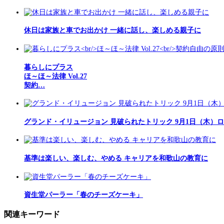
休日は家族と車でお出かけ 一緒に話し、楽しめる親子に
暮らしにプラス
ほ～ほ～法律 Vol.27
契約…
グランド・イリュージョン 見破られたトリック 9月1日（木）
基準は楽しい、楽しむ、やめる キャリアを和歌山の教育に
資生堂パーラー「春のチーズケーキ」
関連キーワード