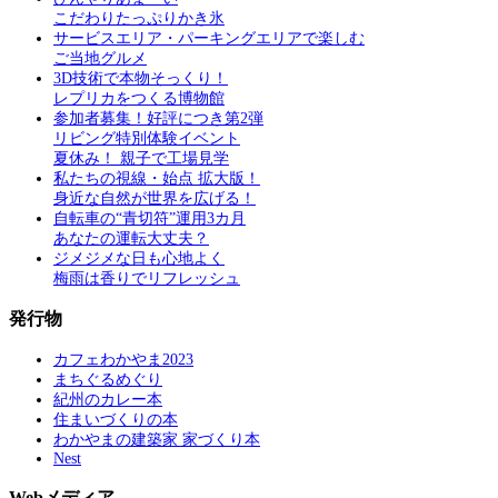
こだわりたっぷりかき氷
サービスエリア・パーキングエリアで楽しむ
ご当地グルメ
3D技術で本物そっくり！
レプリカをつくる博物館
参加者募集！好評につき第2弾
リビング特別体験イベント
夏休み！ 親子で工場見学
私たちの視線・始点 拡大版！
身近な自然が世界を広げる！
自転車の“青切符”運用3カ月
あなたの運転大丈夫？
ジメジメな日も心地よく
梅雨は香りでリフレッシュ
発行物
カフェわかやま2023
まちぐるめぐり
紀州のカレー本
住まいづくりの本
わかやまの建築家 家づくり本
Nest
Webメディア