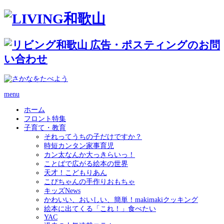
menu
ホーム
フロント特集
子育て・教育
それってうちの子だけですか？
時短カンタン家事育児
カン太なんか大っきらいっ！
ことばで広がる絵本の世界
天才！こどもりあん
こぴちゃんの手作りおもちゃ
キッズNews
かわいい、おいしい、簡単！makimakiクッキング
絵本に出てくる「これ！」食べたい
YAC