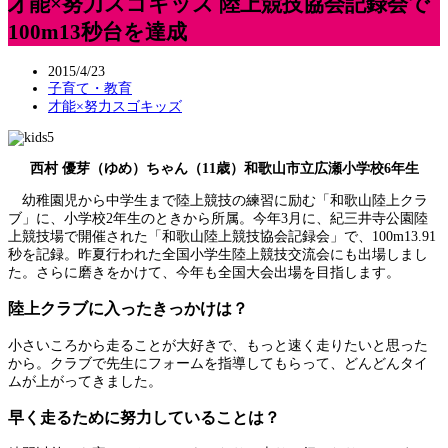
才能×努力スゴキッズ 陸上競技協会記録会で
100m13秒台を達成
2015/4/23
子育て・教育
才能×努力スゴキッズ
西村 優芽（ゆめ）ちゃん（11歳）和歌山市立広瀬小学校6年生
幼稚園児から中学生まで陸上競技の練習に励む「和歌山陸上クラ
ブ」に、小学校2年生のときから所属。今年3月に、紀三井寺公園陸
上競技場で開催された「和歌山陸上競技協会記録会」で、100m13.91
秒を記録。昨夏行われた全国小学生陸上競技交流会にも出場しまし
た。さらに磨きをかけて、今年も全国大会出場を目指します。
陸上クラブに入ったきっかけは？
小さいころから走ることが大好きで、もっと速く走りたいと思った
から。クラブで先生にフォームを指導してもらって、どんどんタイ
ムが上がってきました。
早く走るために努力していることは？