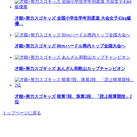
才能×努力スゴキッズ 全国小学生学年別柔道 大会女子45kg級
優…
才能×努力スゴキッズ 80ｍハードル県内トップ全国大会へ
才能×努力スゴキッズ あんざん和歌山カップチャンピオン
才能×努力スゴキッズ 暗算7段、珠算2段、「読上暗算競技」2
位
トップページに戻る