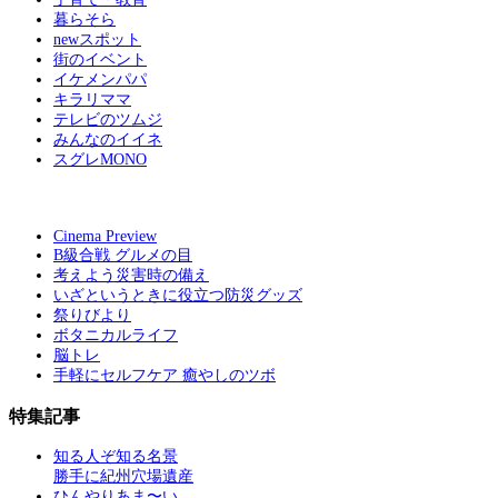
暮らそら
newスポット
街のイベント
イケメンパパ
キラリママ
テレビのツムジ
みんなのイイネ
スグレMONO
Cinema Preview
B級合戦 グルメの目
考えよう災害時の備え
いざというときに役立つ防災グッズ
祭りびより
ボタニカルライフ
脳トレ
手軽にセルフケア 癒やしのツボ
特集記事
知る人ぞ知る名景
勝手に紀州穴場遺産
ひんやりあま〜い