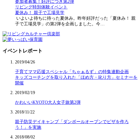
参加者募集！好評につき第2弾
リビング特別体験イベント
夏休み！ 親子で工場見学
いよいよ待ちに待った夏休み。昨年好評だった「夏休み！ 親
子で工場見学」の第2弾を企画しました。今…
イベントレポート
2019/04/26
子育てママ応援スペシャル「ちゃぁるず」の特集連動企画
キッズコーチングを取り入れた「ほめ方・叱り方」セミナーを
開催
2019/02/19
かわいいKYOTO大人女子旅第2弾
2018/11/22
親子防災デイキャンプ「ダンボールオーブンでピザを作ろ
う！」を実施
2018/08/02