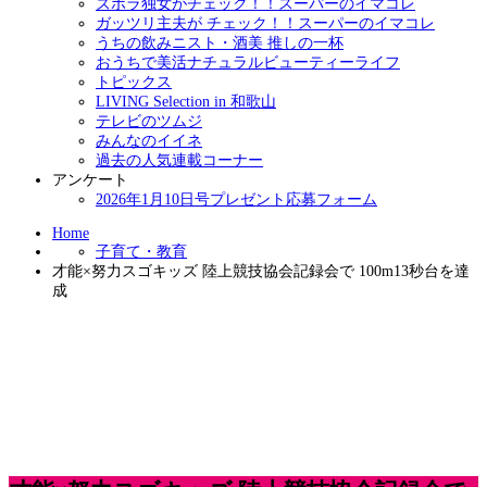
ズボラ独女がチェック！！スーパーのイマコレ
ガッツリ主夫が チェック！！スーパーのイマコレ
うちの飲みニスト・酒美 推しの一杯
おうちで美活ナチュラルビューティーライフ
トピックス
LIVING Selection in 和歌山
テレビのツムジ
みんなのイイネ
過去の人気連載コーナー
アンケート
2026年1月10日号プレゼント応募フォーム
Home
子育て・教育
才能×努力スゴキッズ 陸上競技協会記録会で 100m13秒台を達
成