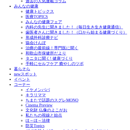
過去の人気連載コラム
みんなの健康
健康トピックス
医療TOPICS
みんなの健康フェア
内科の先生に聞きました！（毎日生き生き健康通信）
歯医者さんに聞きました！（口から始まる健康づくり）
形成外科診療ナビ
協会けんぽ
治療の最前線！専門医に聞く
和歌山市保健所だより
タニタに聞く! 健康づくり
手軽にセルフケア 癒やしのツボ
暮らそら
newスポット
イベント
コーナー
イケメンパパ
キラリママ
ちまたで話題のスグレMONO
Cinema Preview
文化財 仏像のよこがお
私たちの視線と始点
ほ～ほ～法律
防災Topics