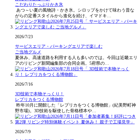
こだわりたっぷりかき氷
あつ～い夏の風物詩・かき氷。シロップをかけて味わう昔な
がらの定番スタイルから進化を続け、イマドキ…
2026/7/23
サービスエリア・パーキングエリアで楽しむ
ご当地グルメ
夏休み、高速道路を利用する人も多いのでは。今回は近畿エリ
アのリビング新聞編集部の合同企画。5府県の…
2026/7/16
3D技術で本物そっくり！
レプリカをつくる博物館
昨年10月に開館した「レプリカをつくる博物館」(紀美野町神
野市場)。3D技術を駆使した骨格標本や…
2026/7/9