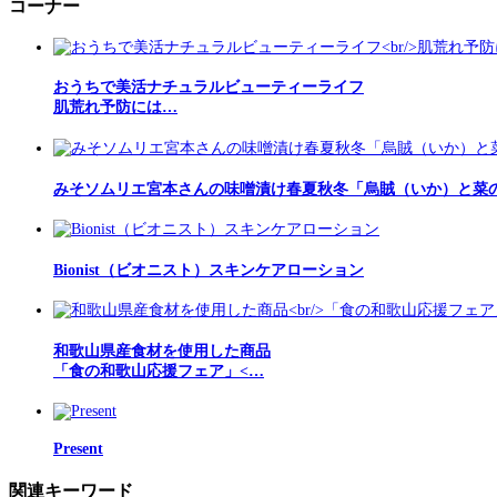
コーナー
おうちで美活ナチュラルビューティーライフ
肌荒れ予防には…
みそソムリエ宮本さんの味噌漬け春夏秋冬「烏賊（いか）と菜
Bionist（ビオニスト）スキンケアローション
和歌山県産食材を使用した商品
「食の和歌山応援フェア」<…
Present
関連キーワード