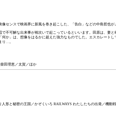
の映像センスで映画界に新風を巻き起こした、「告白」などの中島哲也が
辺で不可解な出来事が相次いで起こっているといいます。田原は、妻と
「何か」は、想像をはるかに超えた強力なものでした。エスカレートし
まり…。
／柴田理恵／太賀／ほか
み割り人形と秘密の王国／かぞくいろ RAILWAYS わたしたちの出発／機動