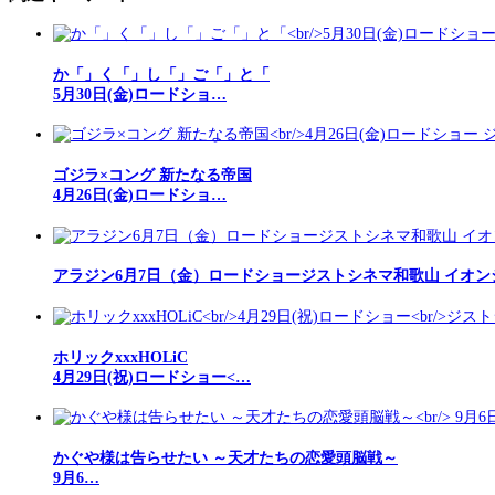
か「」く「」し「」ご「」と「
5月30日(金)ロードショ…
ゴジラ×コング 新たなる帝国
4月26日(金)ロードショ…
アラジン6月7日（金）ロードショージストシネマ和歌山 イオン
ホリックxxxHOLiC
4月29日(祝)ロードショー<…
かぐや様は告らせたい ～天才たちの恋愛頭脳戦～
9月6…