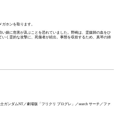
メガホンを取ります。
幼い娘に危害が及ぶことを恐れていました。野崎は、霊媒師の血をひ
ていく霊的な攻撃に、死傷者が続出。事態を収拾するため、真琴の姉
戦士ガンダムNT／劇場版「フリクリ プログレ」／search サーチ／ファ