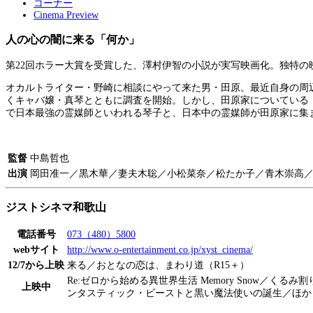
コーナー
Cinema Preview
人の心の闇に来る「何か」
第22回ホラー大賞を受賞した、澤村伊智の小説が実写映画化。独特
オカルトライター・野崎に相談にやって来た男・田原。最近自身の周
くキャバ嬢・真琴とともに調査を開始。しかし、田原家についている
で日本最強の霊媒師といわれる琴子と、日本中の霊媒師が田原家に集
監督
中島哲也
出演
岡田准一／黒木華／妻夫木聡／小松菜奈／松たか子／青木崇高
ジストシネマ和歌山
電話番号
073（480）5800
webサイト
http://www.o-entertainment.co.jp/xyst_cinema/
12/7から上映
来る／おとなの恋は、まわり道（R15＋）
Re:ゼロから始める異世界生活 Memory Snow／くる
上映中
ンタスティック・ビーストと黒い魔法使いの誕生／ほか