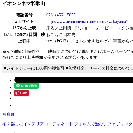
イオンシネマ和歌山
電話番号
073（456）5055
webサイト
http://www.aeoncinema.com/cinema/wakayama/
12/7から上映
来る／上田慎一郎ショートムービーコレクショ
12/8、12/9の2日間上映
ねこねこ日本史
上映中
jam（PG12）／セルジオ＆セルゲイ 宇宙
※その他の上映作品、上映時間については電話またはホームページで
※都合により上映番組が変更される場合があります
■レイトショーは1300円で観賞可 ■入場料金、サービス料金につい
Save
写真展
冬を楽しむインテリアコーディネート フォルムで遊び、ファブリック