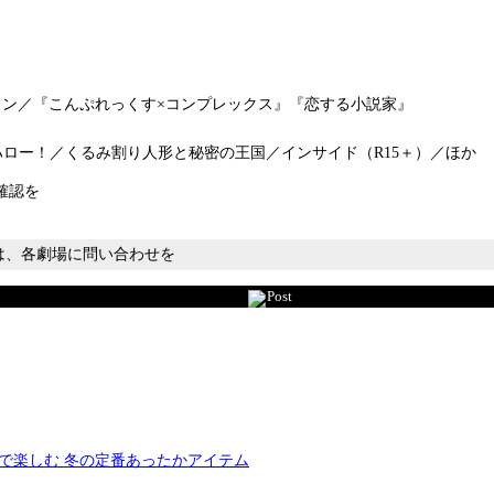
ン／『こんぷれっくす×コンプレックス』『恋する小説家』
からハロー！／くるみ割り人形と秘密の王国／インサイド（R15＋）／ほか
確認を
ては、各劇場に問い合わせを
Post
で楽しむ 冬の定番あったかアイテム