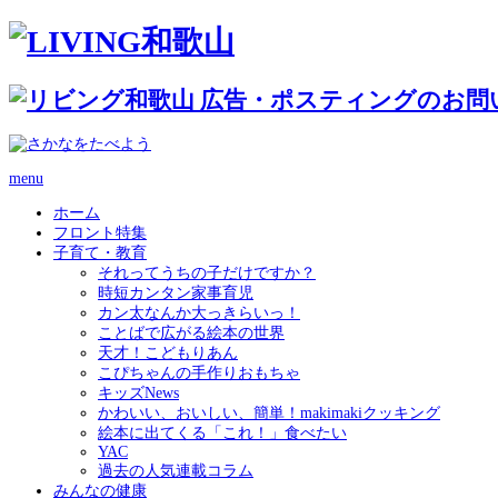
menu
ホーム
フロント特集
子育て・教育
それってうちの子だけですか？
時短カンタン家事育児
カン太なんか大っきらいっ！
ことばで広がる絵本の世界
天才！こどもりあん
こぴちゃんの手作りおもちゃ
キッズNews
かわいい、おいしい、簡単！makimakiクッキング
絵本に出てくる「これ！」食べたい
YAC
過去の人気連載コラム
みんなの健康