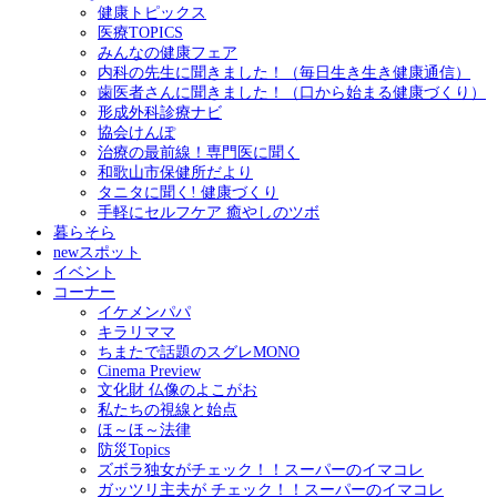
健康トピックス
医療TOPICS
みんなの健康フェア
内科の先生に聞きました！（毎日生き生き健康通信）
歯医者さんに聞きました！（口から始まる健康づくり）
形成外科診療ナビ
協会けんぽ
治療の最前線！専門医に聞く
和歌山市保健所だより
タニタに聞く! 健康づくり
手軽にセルフケア 癒やしのツボ
暮らそら
newスポット
イベント
コーナー
イケメンパパ
キラリママ
ちまたで話題のスグレMONO
Cinema Preview
文化財 仏像のよこがお
私たちの視線と始点
ほ～ほ～法律
防災Topics
ズボラ独女がチェック！！スーパーのイマコレ
ガッツリ主夫が チェック！！スーパーのイマコレ