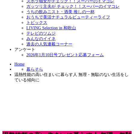
ズボラ独女がチェック！！スーパーのイマコレ
ガッツリ主夫が チェック！！スーパーのイマコレ
うちの飲みニスト・酒美 推しの一杯
おうちで美活ナチュラルビューティーライフ
トピックス
LIVING Selection in 和歌山
テレビのツムジ
みんなのイイネ
過去の人気連載コーナー
アンケート
2026年1月10日号プレゼント応募フォーム
Home
暮らそら
温熱性能の高い住まいに暮らす人 無理・無駄のない生活をし
ている傾向に