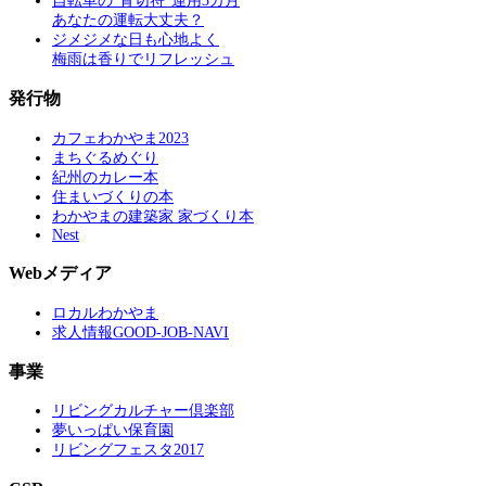
自転車の“青切符”運用3カ月
あなたの運転大丈夫？
ジメジメな日も心地よく
梅雨は香りでリフレッシュ
発行物
カフェわかやま2023
まちぐるめぐり
紀州のカレー本
住まいづくりの本
わかやまの建築家 家づくり本
Nest
Webメディア
ロカルわかやま
求人情報GOOD-JOB-NAVI
事業
リビングカルチャー倶楽部
夢いっぱい保育園
リビングフェスタ2017