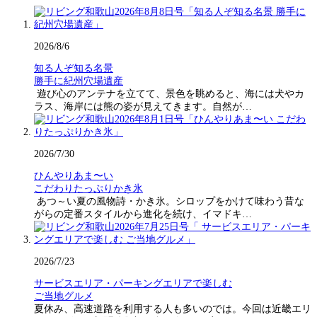
2026/8/6
知る人ぞ知る名景
勝手に紀州穴場遺産
遊び心のアンテナを立てて、景色を眺めると、海には犬やカ
ラス、海岸には熊の姿が見えてきます。自然が…
2026/7/30
ひんやりあま〜い
こだわりたっぷりかき氷
あつ～い夏の風物詩・かき氷。シロップをかけて味わう昔な
がらの定番スタイルから進化を続け、イマドキ…
2026/7/23
サービスエリア・パーキングエリアで楽しむ
ご当地グルメ
夏休み、高速道路を利用する人も多いのでは。今回は近畿エリ