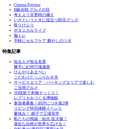
Cinema Preview
B級合戦 グルメの目
考えよう災害時の備え
いざというときに役立つ防災グッズ
祭りびより
ボタニカルライフ
脳トレ
手軽にセルフケア 癒やしのツボ
特集記事
知る人ぞ知る名景
勝手に紀州穴場遺産
ひんやりあま〜い
こだわりたっぷりかき氷
サービスエリア・パーキングエリアで楽しむ
ご当地グルメ
3D技術で本物そっくり！
レプリカをつくる博物館
参加者募集！好評につき第2弾
リビング特別体験イベント
夏休み！ 親子で工場見学
私たちの視線・始点 拡大版！
身近な自然が世界を広げる！