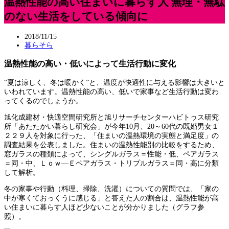
温熱性能の高い住まいに暮らす人 無理・無駄
のない生活をしている傾向に
2018/11/15
暮らそら
温熱性能の高い・低いによって生活行動に変化
“夏は涼しく、冬は暖かく”と、温度が快適性に与える影響は大きいと
いわれています。温熱性能の高い、低いで家事など生活行動は変わ
ってくるのでしょうか。
旭化成建材・快適空間研究所と旭リサーチセンターハビトゥス研究
所「あたたかい暮らし研究会」が今年10月、20～60代の既婚男女１
２２９人を対象に行った、「住まいの温熱環境の実態と満足度」の
調査結果を公表しました。住まいの温熱性能別の比較をするため、
窓ガラスの種類によって、シングルガラス＝性能・低、ペアガラス
＝同・中、Ｌｏｗ―Ｅペアガラス・トリプルガラス＝同・高に分類
して解析。
冬の家事や行動（料理、掃除、洗濯）についての質問では、「家の
中が寒くておっくうに感じる」と答えた人の割合は、温熱性能が高
い住まいに暮らす人ほど少ないことが分かりました（グラフ参
照）。