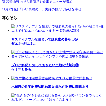
気 和歌山県内でも新商品や食事メニューが増加
11月22日は「いい夫婦の日」夫婦の数だけ多様な幸せ
暮らそら
サスティナブルな住まいで脱炭素の暮らし⑤
省エネ+創エネ…
プロが解説！ 知っておきたい土地の法規制③
何十年と暮ら…
木耐協の住宅耐震診断結果 約98％が耐震に問題あり