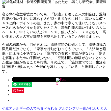
寝る際の寝室環境についても、「快適」と答えた人の割合は、温熱
性能の低い住まいに暮らす人が42・５％なのに対し、高い人は67・
４％と約20ポイントの差。また、家の中で寒くて使いたくないスペ
ースがあるかどうかを聞いたところ、温熱性能の高い住まいの人は
27・４％、中くらいの人が30・９％、低い人が35・７％となり、高
い住まいの人の方が部屋を有効活用していることが伺えました。
今回の結果から、同研究所は、温熱空間の価値として、温熱環境の
満足度だけでなく、「家事や行動がおっくうでない」「入浴時と睡
眠・起床時に不快でない」「室内での着衣・布団が少ない」「寒さ
を解消するための手間が少ない」「空間利用の無駄がない」といっ
た生活価値があることを指摘。その上で、「温熱空間では、生活者
は“無理・無駄のない”合理的な暮らしをしている」と推測していま
す。
Post
Save
小麦アレルギーの人でも食べられる グルテンフリー食がじわりと人