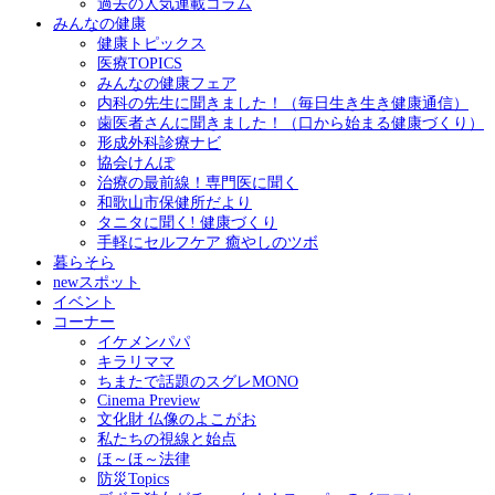
過去の人気連載コラム
みんなの健康
健康トピックス
医療TOPICS
みんなの健康フェア
内科の先生に聞きました！（毎日生き生き健康通信）
歯医者さんに聞きました！（口から始まる健康づくり）
形成外科診療ナビ
協会けんぽ
治療の最前線！専門医に聞く
和歌山市保健所だより
タニタに聞く! 健康づくり
手軽にセルフケア 癒やしのツボ
暮らそら
newスポット
イベント
コーナー
イケメンパパ
キラリママ
ちまたで話題のスグレMONO
Cinema Preview
文化財 仏像のよこがお
私たちの視線と始点
ほ～ほ～法律
防災Topics