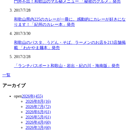
門外不出！和歌山のマル秘メニュー 「秘密のグルメ」発売
2017/7/28
和歌山県内225のカレーが一冊に。感動的にカレーが好きにな
ります！「紀州のカレー本」発売
2017/3/30
和歌山のパスタ、うどん・そば、ラーメンのお店を213店舗掲
載 「わかやま麺本」発売
2017/2/28
「ランチパスポート和歌山・岩出・紀の川・海南版」発売
一覧
アーカイブ
open
2026年(455)
2026年8月(16)
2026年7月(72)
2026年6月(61)
2026年5月(61)
2026年4月(60)
2026年3月(60)