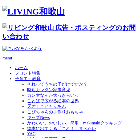
menu
ホーム
フロント特集
子育て・教育
それってうちの子だけですか？
時短カンタン家事育児
カン太なんか大っきらいっ！
ことばで広がる絵本の世界
天才！こどもりあん
こぴちゃんの手作りおもちゃ
キッズNews
かわいい、おいしい、簡単！makimakiクッキング
絵本に出てくる「これ！」食べたい
YAC