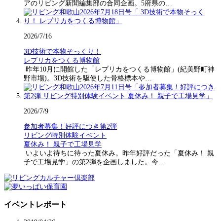
アのリビング新聞編集部の合同企画。5府県の…
2026/7/16
3D技術で本物そっくり！
レプリカをつくる博物館
昨年10月に開館した「レプリカをつくる博物館」(紀美野町神
野市場)。3D技術を駆使した骨格標本や…
2026/7/9
参加者募集！好評につき第2弾
リビング特別体験イベント
夏休み！ 親子で工場見学
いよいよ待ちに待った夏休み。昨年好評だった「夏休み！ 親
子で工場見学」の第2弾を企画しました。今…
イベントレポート