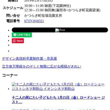
開催日
2019年2月17日(日)
10:00～11:00 御渡(下花園神社)
スケジュール
12:30～15:00 御田舞(遍照寺=かつらぎ町花園梁瀬)
問い合せ
かつらぎ町役場花園支所
電話番号
0737(26)0321
Post
Save
デザイン表現科卒業制作展・市高展
立方体万華鏡をのぞくと無限に広がる模様がきれい
コーナー
十二人の死にたい子どもたち 1月25日（金）ロードショー ジ
スト…