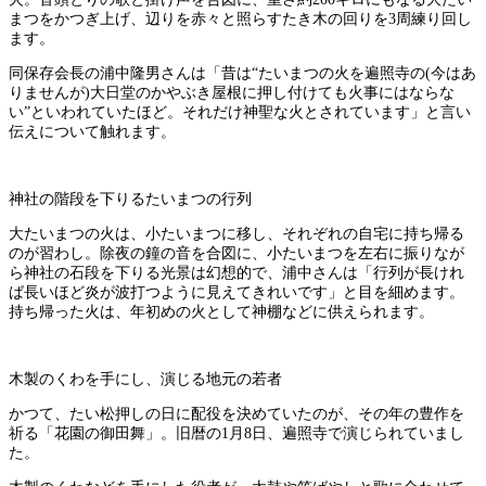
まつをかつぎ上げ、辺りを赤々と照らすたき木の回りを3周練り回し
ます。
同保存会長の浦中隆男さんは「昔は“たいまつの火を遍照寺の(今はあ
りませんが)大日堂のかやぶき屋根に押し付けても火事にはならな
い”といわれていたほど。それだけ神聖な火とされています」と言い
伝えについて触れます。
神社の階段を下りるたいまつの行列
大たいまつの火は、小たいまつに移し、それぞれの自宅に持ち帰る
のが習わし。除夜の鐘の音を合図に、小たいまつを左右に振りなが
ら神社の石段を下りる光景は幻想的で、浦中さんは「行列が長けれ
ば長いほど炎が波打つように見えてきれいです」と目を細めます。
持ち帰った火は、年初めの火として神棚などに供えられます。
木製のくわを手にし、演じる地元の若者
かつて、たい松押しの日に配役を決めていたのが、その年の豊作を
祈る「花園の御田舞」。旧暦の1月8日、遍照寺で演じられていまし
た。