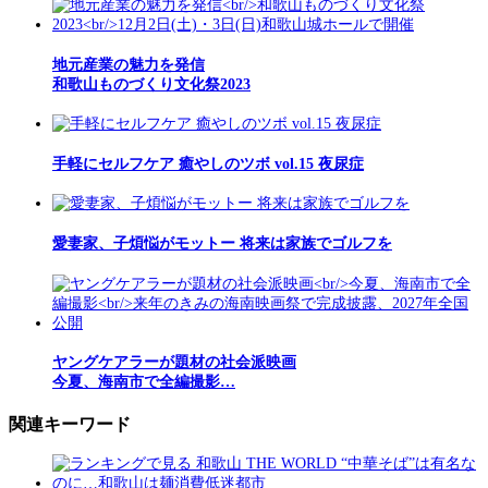
地元産業の魅力を発信
和歌山ものづくり文化祭2023
手軽にセルフケア 癒やしのツボ vol.15 夜尿症
愛妻家、子煩悩がモットー 将来は家族でゴルフを
ヤングケアラーが題材の社会派映画
今夏、海南市で全編撮影…
関連キーワード