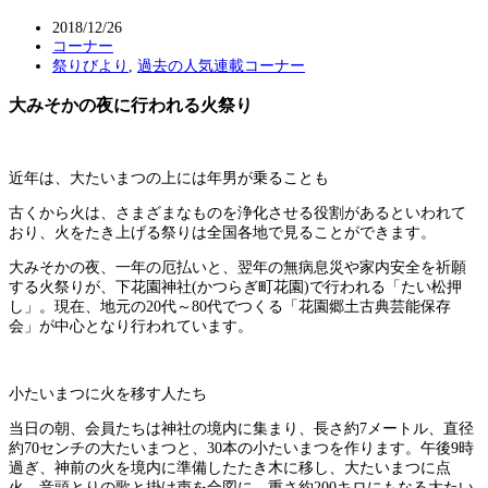
2018/12/26
コーナー
祭りびより
,
過去の人気連載コーナー
大みそかの夜に行われる火祭り
近年は、大たいまつの上には年男が乗ることも
古くから火は、さまざまなものを浄化させる役割があるといわれて
おり、火をたき上げる祭りは全国各地で見ることができます。
大みそかの夜、一年の厄払いと、翌年の無病息災や家内安全を祈願
する火祭りが、下花園神社(かつらぎ町花園)で行われる「たい松押
し」。現在、地元の20代～80代でつくる「花園郷土古典芸能保存
会」が中心となり行われています。
小たいまつに火を移す人たち
当日の朝、会員たちは神社の境内に集まり、長さ約7メートル、直径
約70センチの大たいまつと、30本の小たいまつを作ります。午後9時
過ぎ、神前の火を境内に準備したたき木に移し、大たいまつに点
火。音頭とりの歌と掛け声を合図に、重さ約200キロにもなる大たい