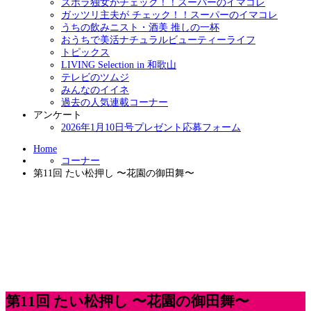
ズボラ独女がチェック！！スーパーのイマコレ
ガッツリ主夫が チェック！！スーパーのイマコレ
うちの飲みニスト・酒美 推しの一杯
おうちで美活ナチュラルビューティーライフ
トピックス
LIVING Selection in 和歌山
テレビのツムジ
みんなのイイネ
過去の人気連載コーナー
アンケート
2026年1月10日号プレゼント応募フォーム
Home
コーナー
第11回 たい松押し 〜花園の御田舞〜
第11回 たい松押し 〜花園の御田舞〜