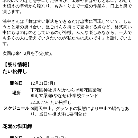
木製のくわなどを手にした役者が、太鼓や笛ばやしと歌に合わせて
田植えの準備から稲刈り、もみすりまで一連の作業を、口上と舞で
演じます。
浦中さんは「舞は古い形式をできるだけ忠実に再現していて、しゅ
うとと婿の掛け合い、昼ごはんを持って登場する嫁など、格式高い
中にもほのぼのとしているのが特徴。みんな楽しみながら、一人で
も多くの人に伝えていきたいのが私たちの思いです」と話していま
す。
次回は来年2月を予定(続)。
【祭り情報】
たい松押し
開催日
12月31日(月)
下花園神社境内(かつらぎ町花園梁瀬)
場所
※町立梁瀬(やなせ)小学校グランド
22:30ごろ たい松押し
スケジュール
※雨天中止。グランドの状態により中止の場合もあ
り、当日午後以降に要問合せ
花園の御田舞