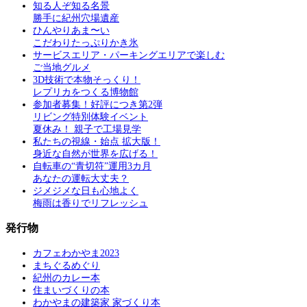
知る人ぞ知る名景
勝手に紀州穴場遺産
ひんやりあま〜い
こだわりたっぷりかき氷
サービスエリア・パーキングエリアで楽しむ
ご当地グルメ
3D技術で本物そっくり！
レプリカをつくる博物館
参加者募集！好評につき第2弾
リビング特別体験イベント
夏休み！ 親子で工場見学
私たちの視線・始点 拡大版！
身近な自然が世界を広げる！
自転車の“青切符”運用3カ月
あなたの運転大丈夫？
ジメジメな日も心地よく
梅雨は香りでリフレッシュ
発行物
カフェわかやま2023
まちぐるめぐり
紀州のカレー本
住まいづくりの本
わかやまの建築家 家づくり本