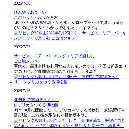
2026/7/30
ひんやりあま〜い
こだわりたっぷりかき氷
あつ～い夏の風物詩・かき氷。シロップをかけて味わう昔な
がらの定番スタイルから進化を続け、イマドキ…
2026/7/23
サービスエリア・パーキングエリアで楽しむ
ご当地グルメ
夏休み、高速道路を利用する人も多いのでは。今回は近畿エリ
アのリビング新聞編集部の合同企画。5府県の…
2026/7/16
3D技術で本物そっくり！
レプリカをつくる博物館
昨年10月に開館した「レプリカをつくる博物館」(紀美野町神
野市場)。3D技術を駆使した骨格標本や…