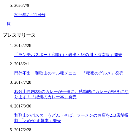
2026/7/9
2026年7月11日号
一覧
プレスリリース
2018/2/28
「ランチパスポート和歌山・岩出・紀の川・海南版」発売
2018/2/1
門外不出！和歌山のマル秘メニュー 「秘密のグルメ」発売
2017/7/28
和歌山県内225のカレーが一冊に。感動的にカレーが好きにな
ります！「紀州のカレー本」発売
2017/3/30
和歌山のパスタ、うどん・そば、ラーメンのお店を213店舗掲
載 「わかやま麺本」発売
2017/2/28