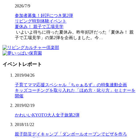
2026/7/9
参加者募集！好評につき第2弾
リビング特別体験イベント
夏休み！ 親子で工場見学
いよいよ待ちに待った夏休み。昨年好評だった「夏休み！ 親
子で工場見学」の第2弾を企画しました。今…
イベントレポート
2019/04/26
子育てママ応援スペシャル「ちゃぁるず」の特集連動企画
キッズコーチングを取り入れた「ほめ方・叱り方」セミナーを
開催
2019/02/19
かわいいKYOTO大人女子旅第2弾
2018/11/22
親子防災デイキャンプ「ダンボールオーブンでピザを作ろ