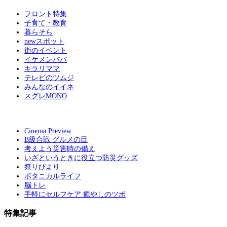
フロント特集
子育て・教育
暮らそら
newスポット
街のイベント
イケメンパパ
キラリママ
テレビのツムジ
みんなのイイネ
スグレMONO
Cinema Preview
B級合戦 グルメの目
考えよう災害時の備え
いざというときに役立つ防災グッズ
祭りびより
ボタニカルライフ
脳トレ
手軽にセルフケア 癒やしのツボ
特集記事