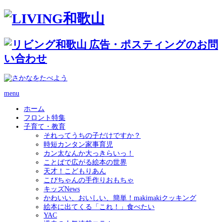
menu
ホーム
フロント特集
子育て・教育
それってうちの子だけですか？
時短カンタン家事育児
カン太なんか大っきらいっ！
ことばで広がる絵本の世界
天才！こどもりあん
こぴちゃんの手作りおもちゃ
キッズNews
かわいい、おいしい、簡単！makimakiクッキング
絵本に出てくる「これ！」食べたい
YAC