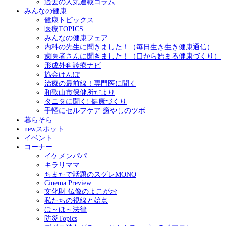
過去の人気連載コラム
みんなの健康
健康トピックス
医療TOPICS
みんなの健康フェア
内科の先生に聞きました！（毎日生き生き健康通信）
歯医者さんに聞きました！（口から始まる健康づくり）
形成外科診療ナビ
協会けんぽ
治療の最前線！専門医に聞く
和歌山市保健所だより
タニタに聞く! 健康づくり
手軽にセルフケア 癒やしのツボ
暮らそら
newスポット
イベント
コーナー
イケメンパパ
キラリママ
ちまたで話題のスグレMONO
Cinema Preview
文化財 仏像のよこがお
私たちの視線と始点
ほ～ほ～法律
防災Topics