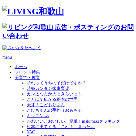
menu
ホーム
フロント特集
子育て・教育
それってうちの子だけですか？
時短カンタン家事育児
カン太なんか大っきらいっ！
ことばで広がる絵本の世界
天才！こどもりあん
こぴちゃんの手作りおもちゃ
キッズNews
かわいい、おいしい、簡単！makimakiクッキング
絵本に出てくる「これ！」食べたい
YAC