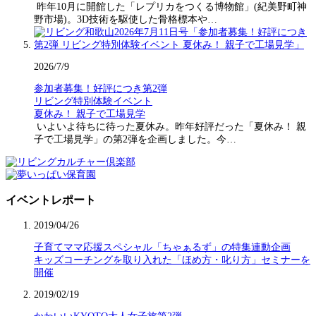
昨年10月に開館した「レプリカをつくる博物館」(紀美野町神
野市場)。3D技術を駆使した骨格標本や…
2026/7/9
参加者募集！好評につき第2弾
リビング特別体験イベント
夏休み！ 親子で工場見学
いよいよ待ちに待った夏休み。昨年好評だった「夏休み！ 親
子で工場見学」の第2弾を企画しました。今…
イベントレポート
2019/04/26
子育てママ応援スペシャル「ちゃぁるず」の特集連動企画
キッズコーチングを取り入れた「ほめ方・叱り方」セミナーを
開催
2019/02/19