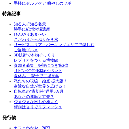
手軽にセルフケア 癒やしのツボ
特集記事
知る人ぞ知る名景
勝手に紀州穴場遺産
ひんやりあま〜い
こだわりたっぷりかき氷
サービスエリア・パーキングエリアで楽しむ
ご当地グルメ
3D技術で本物そっくり！
レプリカをつくる博物館
参加者募集！好評につき第2弾
リビング特別体験イベント
夏休み！ 親子で工場見学
私たちの視線・始点 拡大版！
身近な自然が世界を広げる！
自転車の“青切符”運用3カ月
あなたの運転大丈夫？
ジメジメな日も心地よく
梅雨は香りでリフレッシュ
発行物
カフェわかやま2023