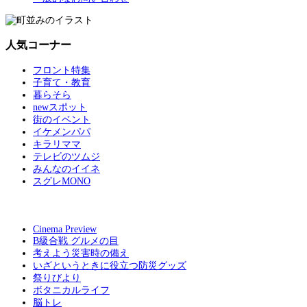
人気コーナー
フロント特集
子育て・教育
暮らそら
newスポット
街のイベント
イケメンパパ
キラリママ
テレビのツムジ
みんなのイイネ
スグレMONO
Cinema Preview
B級合戦 グルメの目
考えよう災害時の備え
いざというときに役立つ防災グッズ
祭りびより
ボタニカルライフ
脳トレ