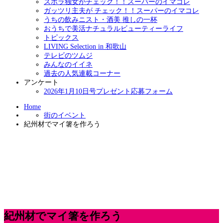
ズボラ独女がチェック！！スーパーのイマコレ
ガッツリ主夫が チェック！！スーパーのイマコレ
うちの飲みニスト・酒美 推しの一杯
おうちで美活ナチュラルビューティーライフ
トピックス
LIVING Selection in 和歌山
テレビのツムジ
みんなのイイネ
過去の人気連載コーナー
アンケート
2026年1月10日号プレゼント応募フォーム
Home
街のイベント
紀州材でマイ箸を作ろう
紀州材でマイ箸を作ろう