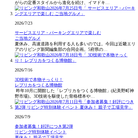
がらの定番スタイルから進化を続け、イマドキ…
2026/7/23
サービスエリア・パーキングエリアで楽しむ
ご当地グルメ
夏休み、高速道路を利用する人も多いのでは。今回は近畿エリ
アのリビング新聞編集部の合同企画。5府県の…
2026/7/16
3D技術で本物そっくり！
レプリカをつくる博物館
昨年10月に開館した「レプリカをつくる博物館」(紀美野町神
野市場)。3D技術を駆使した骨格標本や…
2026/7/9
参加者募集！好評につき第2弾
リビング特別体験イベント
夏休み！ 親子で工場見学