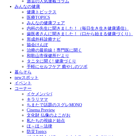
過去の人気連載コラム
みんなの健康
健康トピックス
医療TOPICS
みんなの健康フェア
内科の先生に聞きました！（毎日生き生き健康通信）
歯医者さんに聞きました！（口から始まる健康づくり）
形成外科診療ナビ
協会けんぽ
治療の最前線！専門医に聞く
和歌山市保健所だより
タニタに聞く! 健康づくり
手軽にセルフケア 癒やしのツボ
暮らそら
newスポット
イベント
コーナー
イケメンパパ
キラリママ
ちまたで話題のスグレMONO
Cinema Preview
文化財 仏像のよこがお
私たちの視線と始点
ほ～ほ～法律
防災Topics