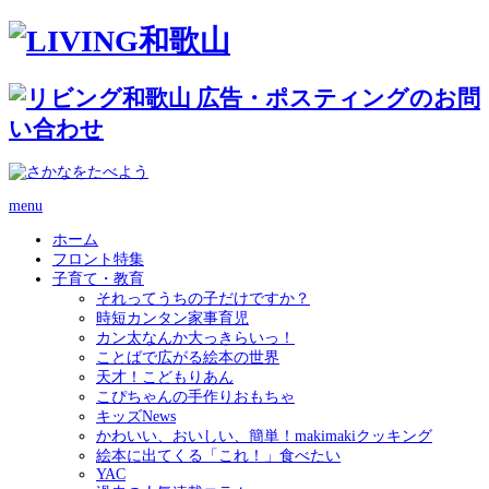
menu
ホーム
フロント特集
子育て・教育
それってうちの子だけですか？
時短カンタン家事育児
カン太なんか大っきらいっ！
ことばで広がる絵本の世界
天才！こどもりあん
こぴちゃんの手作りおもちゃ
キッズNews
かわいい、おいしい、簡単！makimakiクッキング
絵本に出てくる「これ！」食べたい
YAC