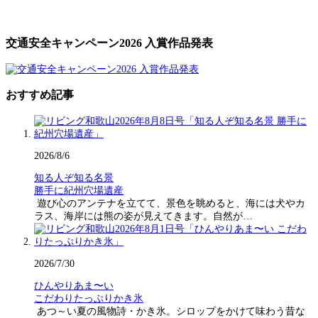
交通安全キャンペーン2026 入賞作品発表
おすすめ記事
2026/8/6
知る人ぞ知る名景
勝手に紀州穴場遺産
遊び心のアンテナを立てて、景色を眺めると、海には犬やカ
ラス、海岸には熊の姿が見えてきます。自然が…
2026/7/30
ひんやりあま〜い
こだわりたっぷりかき氷
あつ～い夏の風物詩・かき氷。シロップをかけて味わう昔な