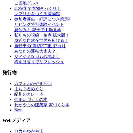
ご当地グルメ
3D技術で本物そっくり！
レプリカをつくる博物館
参加者募集！好評につき第2弾
リビング特別体験イベント
夏休み！ 親子で工場見学
私たちの視線・始点 拡大版！
身近な自然が世界を広げる！
自転車の“青切符”運用3カ月
あなたの運転大丈夫？
ジメジメな日も心地よく
梅雨は香りでリフレッシュ
発行物
カフェわかやま2023
まちぐるめぐり
紀州のカレー本
住まいづくりの本
わかやまの建築家 家づくり本
Nest
Webメディア
ロカルわかやま