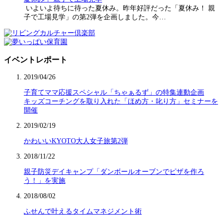
いよいよ待ちに待った夏休み。昨年好評だった「夏休み！ 親
子で工場見学」の第2弾を企画しました。今…
イベントレポート
2019/04/26
子育てママ応援スペシャル「ちゃぁるず」の特集連動企画
キッズコーチングを取り入れた「ほめ方・叱り方」セミナーを
開催
2019/02/19
かわいいKYOTO大人女子旅第2弾
2018/11/22
親子防災デイキャンプ「ダンボールオーブンでピザを作ろ
う！」を実施
2018/08/02
ふせんで叶えるタイムマネジメント術