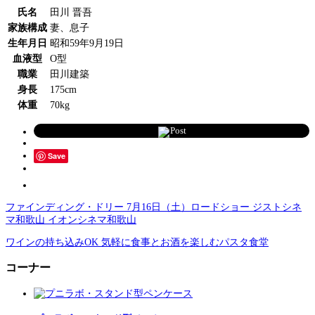
氏名
田川 晋吾
家族構成
妻、息子
生年月日
昭和59年9月19日
血液型
O型
職業
田川建築
身長
175cm
体重
70kg
Post
Save
ファインディング・ドリー 7月16日（土）ロードショー ジストシネ
マ和歌山 イオンシネマ和歌山
ワインの持ち込みOK 気軽に食事とお酒を楽しむパスタ食堂
コーナー