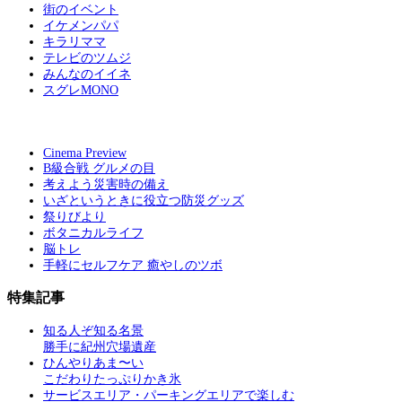
街のイベント
イケメンパパ
キラリママ
テレビのツムジ
みんなのイイネ
スグレMONO
Cinema Preview
B級合戦 グルメの目
考えよう災害時の備え
いざというときに役立つ防災グッズ
祭りびより
ボタニカルライフ
脳トレ
手軽にセルフケア 癒やしのツボ
特集記事
知る人ぞ知る名景
勝手に紀州穴場遺産
ひんやりあま〜い
こだわりたっぷりかき氷
サービスエリア・パーキングエリアで楽しむ