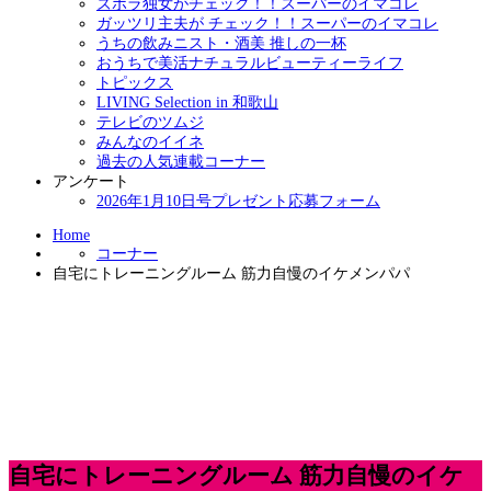
ズボラ独女がチェック！！スーパーのイマコレ
ガッツリ主夫が チェック！！スーパーのイマコレ
うちの飲みニスト・酒美 推しの一杯
おうちで美活ナチュラルビューティーライフ
トピックス
LIVING Selection in 和歌山
テレビのツムジ
みんなのイイネ
過去の人気連載コーナー
アンケート
2026年1月10日号プレゼント応募フォーム
Home
コーナー
自宅にトレーニングルーム 筋力自慢のイケメンパパ
自宅にトレーニングルーム 筋力自慢のイケ