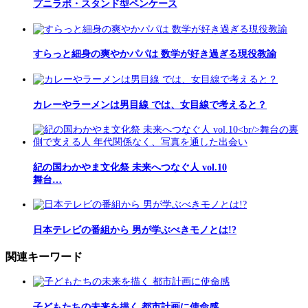
プニラボ・スタンド型ペンケース
すらっと細身の爽やかパパは 数学が好き過ぎる現役教諭
カレーやラーメンは男目線 では、女目線で考えると？
紀の国わかやま文化祭 未来へつなぐ人 vol.10
舞台…
日本テレビの番組から 男が学ぶべきモノとは!?
関連キーワード
子どもたちの未来を描く 都市計画に使命感