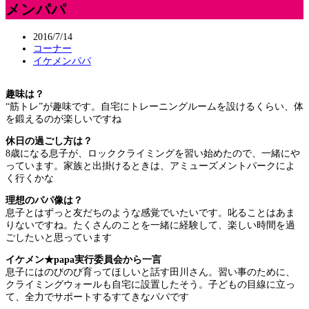
メンパパ
2016/7/14
コーナー
イケメンパパ
趣味は？
“筋トレ”が趣味です。自宅にトレーニングルームを設けるくらい、体
を鍛えるのが楽しいですね
休日の過ごし方は？
8歳になる息子が、ロッククライミングを習い始めたので、一緒にや
っています。家族と出掛けるときは、アミューズメントパークによ
く行くかな
理想のパパ像は？
息子とはずっと友だちのような感覚でいたいです。叱ることはあま
りないですね。たくさんのことを一緒に経験して、楽しい時間を過
ごしたいと思っています
イケメン★papa実行委員会から一言
息子にはのびのび育ってほしいと話す田川さん。習い事のために、
クライミングウォールも自宅に設置したそう。子どもの目線に立っ
て、全力でサポートするすてきなパパです