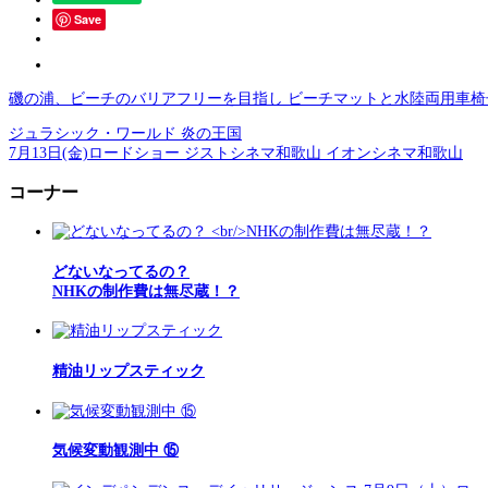
Save
磯の浦、ビーチのバリアフリーを目指し ビーチマットと水陸両用車椅
ジュラシック・ワールド 炎の王国
7月13日(金)ロードショー ジストシネマ和歌山 イオンシネマ和歌山
コーナー
どないなってるの？
NHKの制作費は無尽蔵！？
精油リップスティック
気候変動観測中 ⑮