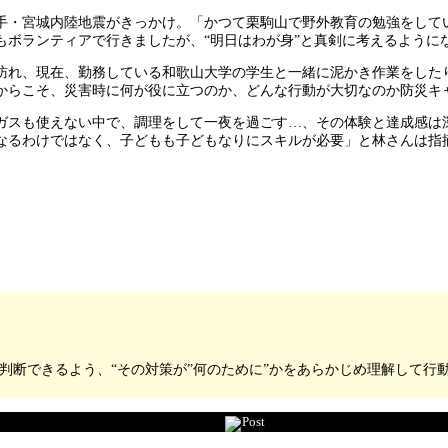
手・宮城内陸地震がきっかけ。「かつて栗駒山で野外教育の勉強をして
もボランティアで行きましたが、“明日はわが身”と真剣に考えるように
訪れ、現在、勤務している和歌山大学の学生と一緒に泥かき作業をした
からこそ、災害時に何が役に立つのか、どんな行動が大切なのか防災キ
ガスも使えない中で、調理をして一夜を過ごす…、その体験と達成感は
なるわけではなく、子どもも子どもなりにスキルが必要」と林さんは指
判断できるよう、“その対策が”何のために”かをあらかじめ理解して行
Post