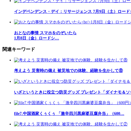
インデペンデンス・デイ：リサージェンス 7月9日（土）ロード
おとなの事情 スマホをのぞいたら
1月8日（金）ロードシ…
関連キーワード
考えよう 災害時の備え 被災地での体験、経験を生かして⑧
いざというときに役立つ防災グッズ プレゼント「ダイナモ＆ソ
file7.中国酒家くぅくぅ 「激辛四川黒麻婆豆腐弁当」（600…