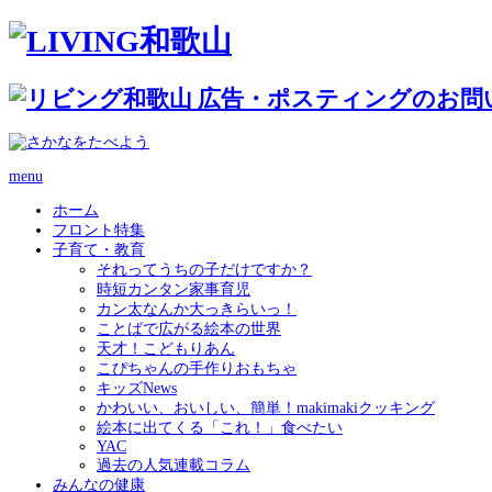
menu
ホーム
フロント特集
子育て・教育
それってうちの子だけですか？
時短カンタン家事育児
カン太なんか大っきらいっ！
ことばで広がる絵本の世界
天才！こどもりあん
こぴちゃんの手作りおもちゃ
キッズNews
かわいい、おいしい、簡単！makimakiクッキング
絵本に出てくる「これ！」食べたい
YAC
過去の人気連載コラム
みんなの健康