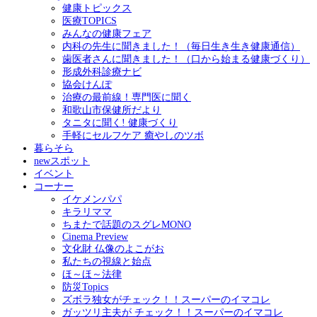
健康トピックス
医療TOPICS
みんなの健康フェア
内科の先生に聞きました！（毎日生き生き健康通信）
歯医者さんに聞きました！（口から始まる健康づくり）
形成外科診療ナビ
協会けんぽ
治療の最前線！専門医に聞く
和歌山市保健所だより
タニタに聞く! 健康づくり
手軽にセルフケア 癒やしのツボ
暮らそら
newスポット
イベント
コーナー
イケメンパパ
キラリママ
ちまたで話題のスグレMONO
Cinema Preview
文化財 仏像のよこがお
私たちの視線と始点
ほ～ほ～法律
防災Topics
ズボラ独女がチェック！！スーパーのイマコレ
ガッツリ主夫が チェック！！スーパーのイマコレ