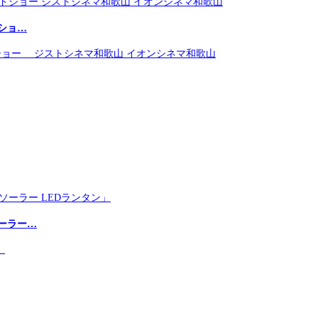
ショ…
ーラー…