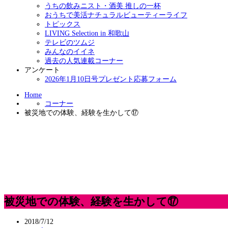
うちの飲みニスト・酒美 推しの一杯
おうちで美活ナチュラルビューティーライフ
トピックス
LIVING Selection in 和歌山
テレビのツムジ
みんなのイイネ
過去の人気連載コーナー
アンケート
2026年1月10日号プレゼント応募フォーム
Home
コーナー
被災地での体験、経験を生かして⑰
被災地での体験、経験を生かして⑰
2018/7/12