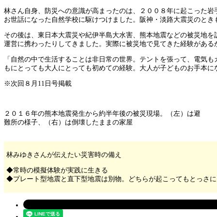
林さん自身、防災への意識が高まったのは、２００８年に起こった岩
お世話になった自然学校に駆けつけました。阪神・淡路大震災のとき
その後は、東日本大震災や紀伊半島大水害、熊本地震などの被災地を
運営に携わったりしてきました。実際に被災地で見てきた経験がある
「自然の中で生活することは非日常の世界。テントを張って、電気も
もにとっても大人にとっても初めての経験。大人が子どものお手本に
※次回８月11日号掲載
２０１６年の熊本地震発生から約半年後の被災現場。（左）は避
難所の様子、（右）は倒壊したままの家屋
林みゆきさんが伝えたい災害時の備え
◆常時の模擬体験が実践に生きる
◆プレート型地震と直下型地震は別物。どちらが起こってもとっさに