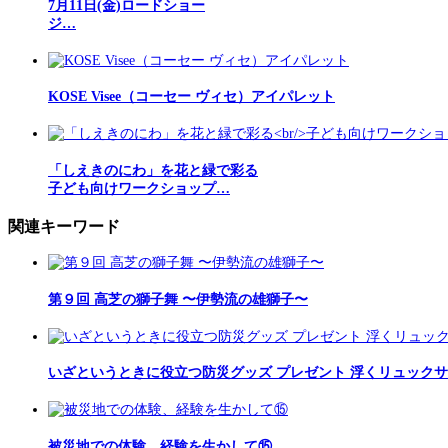
7月11日(金)ロードショー
ジ…
KOSE Visee（コーセー ヴィセ）アイパレット
「しえきのにわ」を花と緑で彩る
子ども向けワークショップ…
関連キーワード
第９回 高芝の獅子舞 〜伊勢流の雄獅子〜
いざというときに役立つ防災グッズ プレゼント 浮くリュック
被災地での体験、経験を生かして⑮