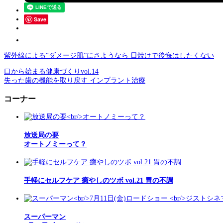
Save
紫外線による“ダメージ肌”にさようなら 日焼けで後悔はしたくない
口から始まる健康づくりvol.14
失った歯の機能を取り戻す インプラント治療
コーナー
放送局の要
オートノミーって？
手軽にセルフケア 癒やしのツボ vol.21 胃の不調
スーパーマン