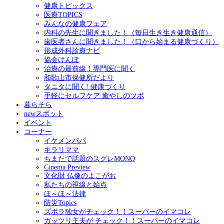
健康トピックス
医療TOPICS
みんなの健康フェア
内科の先生に聞きました！（毎日生き生き健康通信）
歯医者さんに聞きました！（口から始まる健康づくり）
形成外科診療ナビ
協会けんぽ
治療の最前線！専門医に聞く
和歌山市保健所だより
タニタに聞く! 健康づくり
手軽にセルフケア 癒やしのツボ
暮らそら
newスポット
イベント
コーナー
イケメンパパ
キラリママ
ちまたで話題のスグレMONO
Cinema Preview
文化財 仏像のよこがお
私たちの視線と始点
ほ～ほ～法律
防災Topics
ズボラ独女がチェック！！スーパーのイマコレ
ガッツリ主夫が チェック！！スーパーのイマコレ