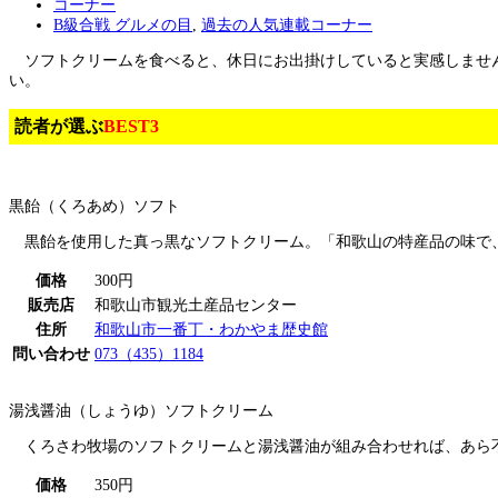
コーナー
B級合戦 グルメの目
,
過去の人気連載コーナー
ソフトクリームを食べると、休日にお出掛けしていると実感しません
い。
読者が選ぶ
BEST3
黒飴（くろあめ）ソフト
黒飴を使用した真っ黒なソフトクリーム。「和歌山の特産品の味で、
価格
300円
販売店
和歌山市観光土産品センター
住所
和歌山市一番丁・わかやま歴史館
問い合わせ
073（435）1184
湯浅醤油（しょうゆ）ソフトクリーム
くろさわ牧場のソフトクリームと湯浅醤油が組み合わせれば、あら
価格
350円