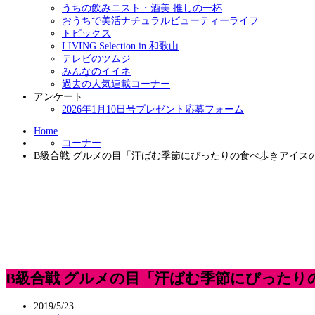
うちの飲みニスト・酒美 推しの一杯
おうちで美活ナチュラルビューティーライフ
トピックス
LIVING Selection in 和歌山
テレビのツムジ
みんなのイイネ
過去の人気連載コーナー
アンケート
2026年1月10日号プレゼント応募フォーム
Home
コーナー
B級合戦 グルメの目「汗ばむ季節にぴったりの食べ歩きアイス
B級合戦 グルメの目「汗ばむ季節にぴったり
2019/5/23