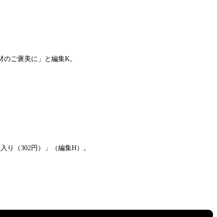
材のご褒美に」と編集K。
り（302円）」（編集H）。