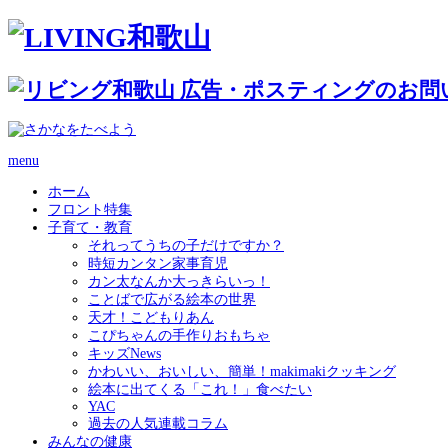
menu
ホーム
フロント特集
子育て・教育
それってうちの子だけですか？
時短カンタン家事育児
カン太なんか大っきらいっ！
ことばで広がる絵本の世界
天才！こどもりあん
こぴちゃんの手作りおもちゃ
キッズNews
かわいい、おいしい、簡単！makimakiクッキング
絵本に出てくる「これ！」食べたい
YAC
過去の人気連載コラム
みんなの健康