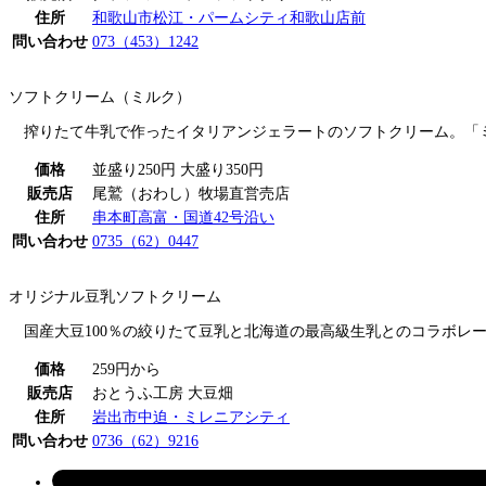
住所
和歌山市松江・パームシティ和歌山店前
問い合わせ
073（453）1242
ソフトクリーム（ミルク）
搾りたて牛乳で作ったイタリアンジェラートのソフトクリーム。「ミ
価格
並盛り250円 大盛り350円
販売店
尾鷲（おわし）牧場直営売店
住所
串本町高富・国道42号沿い
問い合わせ
0735（62）0447
オリジナル豆乳ソフトクリーム
国産大豆100％の絞りたて豆乳と北海道の最高級生乳とのコラボレー
価格
259円から
販売店
おとうふ工房 大豆畑
住所
岩出市中迫・ミレニアシティ
問い合わせ
0736（62）9216