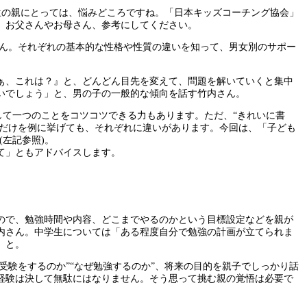
生の親にとっては、悩みどころですね。「日本キッズコーチング協会」
。お父さんやお母さん、参考にしてください。
さん。それぞれの基本的な性格や性質の違いを知って、男女別のサポー
ぁ、これは？』と、どんどん目先を変えて、問題を解いていくと集中
いでしょう」と、男の子の一般的な傾向を話す竹内さん。
して一つのことをコツコツできる力もあります。ただ、“きれいに書
間だけを例に挙げても、それぞれに違いがあります。今回は、「子ども
左記参照)。
て」ともアドバイスします。
ので、勉強時間や内容、どこまでやるのかという目標設定などを親が
内さん。中学生については「ある程度自分で勉強の計画が立てられま
」と。
受験をするのか”“なぜ勉強するのか”、将来の目的を親子でしっかり話
経験は決して無駄にはなりません。そう思って挑む親の覚悟は必要で