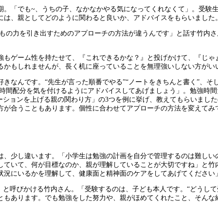
期。「でも~、うちの子、なかなかやる気になってくれなくて」。受験
には、親としてどのように関わると良いか、アドバイスをもらいました
どもの力を引き出すためのアプローチの方法が違うんです」と話す竹内
強もゲーム性を持たせて、『これできるかな？』と投げかけて、『じゃ
るかもしれませんが、長く机に座っていることを無理強いしない方がい
きなんです。“先生が言った順番でやる”“ノートをきちんと書く”、そ
、時間配分を気を付けるようにアドバイスしてあげましょう」。勉強時
ーションを上げる親の関わり方」の3つを例に挙げ、教えてもらいました(
方が合うこともあります。個性に合わせてアプローチの方法を変えてみ
は、少し違います。「小学生は勉強の計画を自分で管理するのは難しい
していて、何が目標なのか、親が理解していることが大切ですね」と竹
状況にいるかを理解して、健康面と精神面のケアをしてあげてください
」と呼びかける竹内さん。「受験するのは、子ども本人です。“どうして
ともあります。でも勉強をした努力や、親がほめてくれたこと、そんな