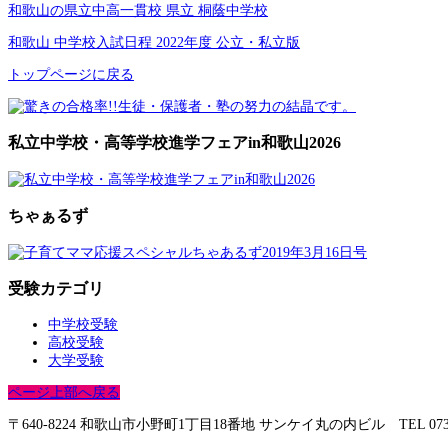
和歌山の県立中高一貫校 県立 桐蔭中学校
和歌山 中学校入試日程 2022年度 公立・私立版
トップページに戻る
私立中学校・高等学校進学フェアin和歌山2026
ちゃぁるず
受験カテゴリ
中学校受験
高校受験
大学受験
ページ上部へ戻る
〒640-8224 和歌山市小野町1丁目18番地 サンケイ丸の内ビル TEL 073-428-