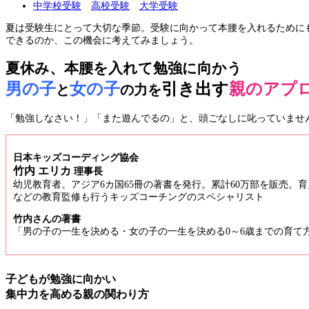
中学校受験
高校受験
大学受験
夏は受験生にとって大切な季節。受験に向かって本腰を入れるために
できるのか、この機会に考えてみましょう。
夏休み、本腰を入れて勉強に向かう
男の子
女の子
引き出す
親のアプ
と
の力を
「勉強しなさい！」「また遊んでるの」と、頭ごなしに叱っていませ
日本キッズコーディング協会
竹内 エリカ
理事長
幼児教育者。アジア6カ国65冊の著書を発行。累計60万部を販売
などの教育監修も行うキッズコーチングのスペシャリスト
竹内さんの著書
「男の子の一生を決める・女の子の一生を決める0～6歳までの育て
子どもが勉強に向かい
集中力を高める親の関わり方