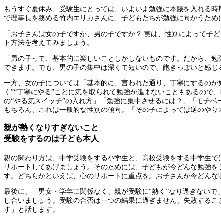
もうすぐ夏休み、受験生にとっては、いよいよ勉強に本腰を入れる時
で理事長を務める竹内エリカさんに、子どもたちが勉強に向かうため
「お子さんは女の子ですか、男の子ですか？ 実は、性別によって子
ト方法を考えてみましょう。
「男の子って、基本的に楽しいことしかしないものです。だから、勉
できます。でも、男の子の集中は深くて短いので、飽きっぽいと感じ
一方、女の子については「基本的に、言われた通り、丁寧にするのが好
く”“丁寧にやる”ことに気を取られて勉強が進まないこともあるので
の“やる気スイッチ”の入れ方」「勉強に集中させるには？」「モチベ
もちろん、これは一般的な性別の傾向。「その子によっては逆のやり
親が熱くなりすぎないこと
受験をするのは子ども本人
親の関わり方は、中学受験をする小学生と、高校受験をする中学生で
サポートしてあげましょう。そのためには、子どもが今どんな勉強を
す。どちらかといえば、心のサポートに重点を。お子さんが今どんな
最後に、「男女・学年に関係なく、親が受験に“熱く”なり過ぎないで
し合いましょう。受験の合否は一つの結果に過ぎません、失敗するこ
す」と話します。