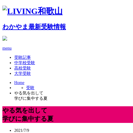
わかやま最新受験情報
menu
受験記事
中学校受験
高校受験
大学受験
Home
受験
やる気を出して
学びに集中する夏
やる気を出して
学びに集中する夏
2021/7/9