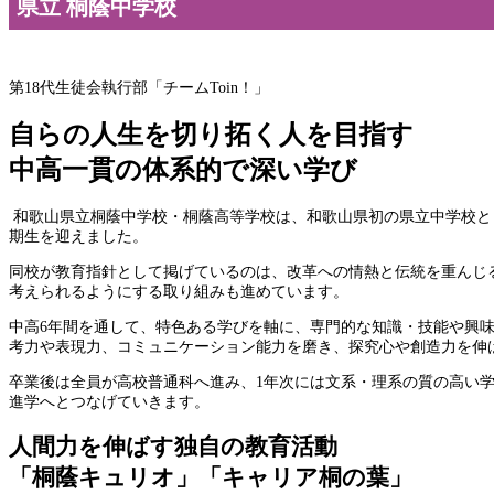
県立 桐蔭中学校
第18代生徒会執行部「チームToin！」
自らの人生を切り拓く人を目指す
中高一貫の体系的で深い学び
和歌山県立桐蔭中学校・桐蔭高等学校は、和歌山県初の県立中学校として
期生を迎えました。
同校が教育指針として掲げているのは、改革への情熱と伝統を重んじ
考えられるようにする取り組みも進めています。
中高6年間を通して、特色ある学びを軸に、専門的な知識・技能や興
考力や表現力、コミュニケーション能力を磨き、探究心や創造力を伸
卒業後は全員が高校普通科へ進み、1年次には文系・理系の質の高い
進学へとつなげていきます。
人間力を伸ばす独自の教育活動
「桐蔭キュリオ」「キャリア桐の葉」