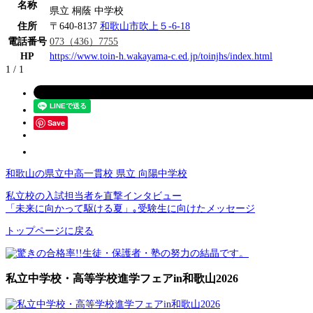
名称
県立 桐蔭 中学校
住所
〒640-8137
和歌山市吹上５-6-18
電話番号
073（436）7755
HP
https://www.toin-h.wakayama-c.ed.jp/toinjhs/index.html
1 / 1
Save
和歌山の県立中高一貫校 県立 向陽中学校
私立校の入試担当者を直撃インタビュー
「未来に向かって駆ける夏」｡受験生に向けたメッセージ
トップページに戻る
私立中学校・高等学校進学フェアin和歌山2026