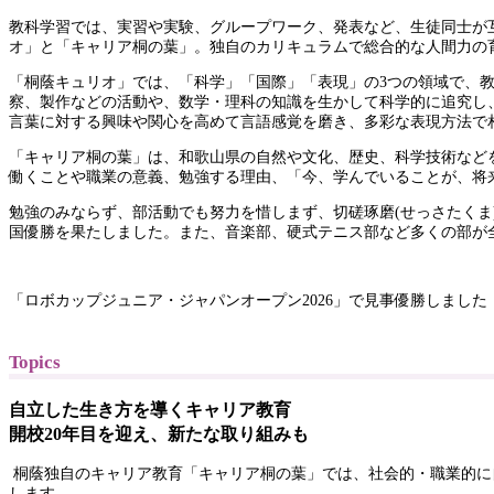
教科学習では、実習や実験、グループワーク、発表など、生徒同士が
オ」と「キャリア桐の葉」。独自のカリキュラムで総合的な人間力の
「桐蔭キュリオ」では、「科学」「国際」「表現」の3つの領域で、
察、製作などの活動や、数学・理科の知識を生かして科学的に追究し
言葉に対する興味や関心を高めて言語感覚を磨き、多彩な表現方法で
「キャリア桐の葉」は、和歌山県の自然や文化、歴史、科学技術など
働くことや職業の意義、勉強する理由、「今、学んでいることが、将
勉強のみならず、部活動でも努力を惜しまず、切磋琢磨(せっさたくま)
国優勝を果たしました。また、音楽部、硬式テニス部など多くの部が
「ロボカップジュニア・ジャパンオープン2026」で見事優勝しました
Topics
自立した生き方を導くキャリア教育
開校20年目を迎え、新たな取り組みも
桐蔭独自のキャリア教育「キャリア桐の葉」では、社会的・職業的に
します。