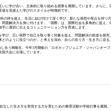
互いに学び合い、主体的に取り組める授業を展開しています。さらに、
育成を見据えた学びのスタイルが特徴的です。
教科の枠を超え、生活に結び付けて深く学び、新たな発想や視点を持つ
、問題解決力を身に付けます。「国際」は、国際社会を多角的に捉え、
相手に適切に伝えるコミュニケーション力を育成します。
を学び、広い視野で自己を取り巻く対象を捉え、問題解決の筋道を探究
来どのように役立つのか」と考えを深め、自らの在り方・生き方に迫る
し合う桐蔭生。今年3月開催の「ロボカップジュニア・ジャパンオープン
全国大会に出場しています。
自立した生き方を実現する力を育むための教育活動や学校行事を展開。“