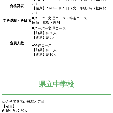
示）
合格発表
【後期】2020年1月21日（火）午後2時（校内掲
示）
■スーパー文理コース・特進コース
学科試験・科目名
国語・算数・理科
■スーパー文理コース
【前期】約30人
【後期】約5人
定員人数
■特進コース
【前期】約95人
【後期】約10人
県立中学校
◎入学者選考の日程と定員
【定員】
向陽中学校 80人