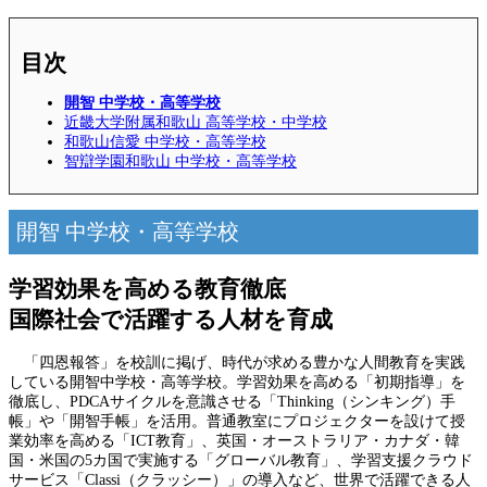
目次
開智 中学校・高等学校
近畿大学附属和歌山 高等学校・中学校
和歌山信愛 中学校・高等学校
智辯学園和歌山 中学校・高等学校
開智 中学校・高等学校
学習効果を高める教育徹底
国際社会で活躍する人材を育成
「四恩報答」を校訓に掲げ、時代が求める豊かな人間教育を実践
している開智中学校・高等学校。学習効果を高める「初期指導」を
徹底し、PDCAサイクルを意識させる「Thinking（シンキング）手
帳」や「開智手帳」を活用。普通教室にプロジェクターを設けて授
業効率を高める「ICT教育」、英国・オーストラリア・カナダ・韓
国・米国の5カ国で実施する「グローバル教育」、学習支援クラウド
サービス「Classi（クラッシー）」の導入など、世界で活躍できる人