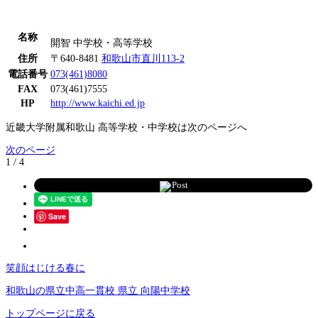
名称
開智 中学校・高等学校
住所
〒640-8481
和歌山市直川113-2
電話番号
073(461)8080
FAX
073(461)7555
HP
http://www.kaichi.ed.jp
近畿大学附属和歌山 高等学校・中学校は次のページへ
次のページ
1 / 4
Post
Save
笑顔はじける春に
和歌山の県立中高一貫校 県立 向陽中学校
トップページに戻る