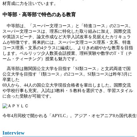
材育成に力を注いでいます。
中等部・高等部で特色のある教育
中等部は、「スーパー文理コース」と「特進コース」の2コース。
スーパー文理コースは、理系に特化した取り組みに加え、国際交流
や英語スピーチ、論文作成など大学入試改革を見据えたカリキュラ
ムが特徴です。将来的には、スーパー文理コース理系・文系、特進
コース理系・文系の4クラスに編成し、よりきめ細やかな教育を目指
します。ベルリッツ少人数英会話授業、理科実験や数学のT・T（チ
ーム・ティーチング）授業も魅力です。
高等部は難関国公立大学を目指す「SI類コース」と文武両道で国
公立大学を目指す「I類コース」の2コース。SI類コースは昨年3月に
卒業した
69人から、44人の国公立大学現役合格者を輩出しました。国際交流
や学校行事も充実。入試は3教科・５教科を選択でき、学習スタイル
に合った受験が可能です。
今年4月同校で開かれる「APYLC」。アジア・オセアニア8カ国代表
Interview