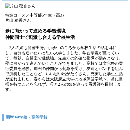
特進コース／中等部6年生（高3）
片山 穂香さん
夢に向かって進める学習環境
仲間同士で刺激し合える学校生活
2人の姉も開智出身。小学生のころから学校生活の話を耳に
し、自分も通いたいと思い入学しました。学習環境が整ってい
て、毎朝、自習室で猛勉強。先生方の的確な指導が励みとなり、
夢に向かって進んでいくことができました。高校では文化祭の実
行委員を経験。周囲の仲間から刺激を受け、友達とバンドを組ん
で演奏したことなど、いい思い出がたくさん。充実した学生生活
が送れました。春からは大阪府立大学の地域保健学域へ。常に目
標を持つことを忘れず、母と2人の姉を追って看護師を目指しま
す。
開智 中学校・高等学校