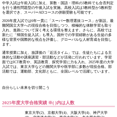
中学入試は午前入試に加え、算数・国語・理科の3教科でも合否判定
を行う適性問題型の午後入試を実施。高校入試は3教科型か5教科型
を選択でき、スーパーADコースの併願受験も可能です。
2026年度入試では6年一貫に「スーパー数理選抜コース」が新設。最
難関国立大学への現役合格を目指しつつ、積極的な体験学習も取り
入れ、進路について深く考える環境を整えます。さらに、高校では
新たに「帰国生徒入試」も導入。国外での学習経験がある生徒の多
様な背景や国際的な視点を評価し、グローバルな人材育成を目指し
ます。
通常授業に加え、放課後の「近活タイム」では、生徒たちによる主
体的な活動や講座講習・部活動などが活発に行われています。学習
面ではICT教育や、英語教育、探究学習に力を入れ、2025年度の大学
入試では、東京大学などの難関大学や医学部に多数が現役合格。部
活動では、運動部、文化部ともに、全国レベルで活躍しています。
自分らしい未来を切り開こう
2025年度大学合格実績 ※( )内は人数
東京大学(2)、京都大学(4)、大阪大学(4)、神戸大学