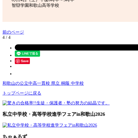
智辯学園和歌山高等学校
前のページ
4 / 4
Save
和歌山の公立中高一貫校 県立 桐蔭 中学校
トップページに戻る
私立中学校・高等学校進学フェアin和歌山2026
ちゃぁるず