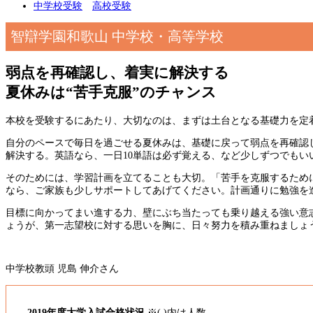
中学校受験
高校受験
智辯学園和歌山 中学校・高等学校
弱点を再確認し、着実に解決する
夏休みは“苦手克服”のチャンス
本校を受験するにあたり、大切なのは、まずは土台となる基礎力を定
自分のペースで毎日を過ごせる夏休みは、基礎に戻って弱点を再確認
解決する。英語なら、一日10単語は必ず覚える、など少しずつでも
そのためには、学習計画を立てることも大切。「苦手を克服するため
なら、ご家族も少しサポートしてあげてください。計画通りに勉強を
目標に向かってまい進する力、壁にぶち当たっても乗り越える強い意
ょうが、第一志望校に対する思いを胸に、日々努力を積み重ねましょ
中学校教頭 児島 伸介さん
2019年度大学入試合格状況
※( )内は人数