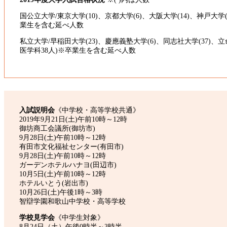
国公立大学/東京大学(10)、京都大学(6)、大阪大学(14)、神戸大
業生を含む延べ人数
私立大学/早稲田大学(23)、慶應義塾大学(6)、同志社大学(37)、立
医学科38人)※卒業生を含む延べ人数
入試説明会
《中学校・高等学校共通》
2019年9月21日(土)午前10時～12時
御坊商工会議所(御坊市)
9月28日(土)午前10時～12時
有田市文化福祉センター(有田市)
9月28日(土)午前10時～12時
ガーデンホテルハナヨ(田辺市)
10月5日(土)午前10時～12時
ホテルいとう(岩出市)
10月26日(土)午後1時～3時
智辯学園和歌山中学校・高等学校
学校見学会
《中学生対象》
8月24日（土）午後0時半～3時半