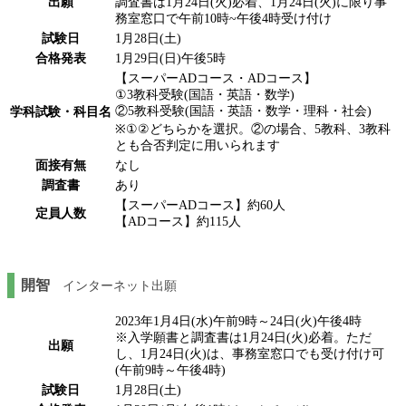
出願
調査書は1月24日(火)必着、1月24日(火)に限り事
務室窓口で午前10時~午後4時受け付け
試験日
1月28日(土)
合格発表
1月29日(日)午後5時
【スーパーADコース・ADコース】
①3教科受験(国語・英語・数学)
②5教科受験(国語・英語・数学・理科・社会)
学科試験・科目名
※①②どちらかを選択。②の場合、5教科、3教科
とも合否判定に用いられます
面接有無
なし
調査書
あり
【スーパーADコース】約60人
定員人数
【ADコース】約115人
開智
インターネット出願
2023年1月4日(水)午前9時～24日(火)午後4時
※入学願書と調査書は1月24日(火)必着。ただ
出願
し、1月24日(火)は、事務室窓口でも受け付け可
(午前9時～午後4時)
試験日
1月28日(土)