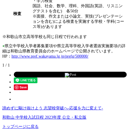
・学力検査
国語、社会、数学、理科、外国語(英語、リスニン
グテストを含む) 各50分
検査
※面接、作文または小論文、実技(プレゼンテーシ
ョンを含む)による検査を実施する学校・学科(コー
ス等)があります
※和歌山市立高等学校も同じ日程で行われます
●
県立中学校入学者募集要項や県立高等学校入学者選抜実施要項の詳
細は和歌山県教育委員会のホームページで公開されています。
HP：
http://www.pref.wakayama.lg.jp/prefg/500000/
1 / 1
Post
Save
諦めずに駆け抜けよう 志望校突破へ-応援を力に変えて-
和歌山 中学校入試日程 2023年度 公立・私立版
トップページに戻る