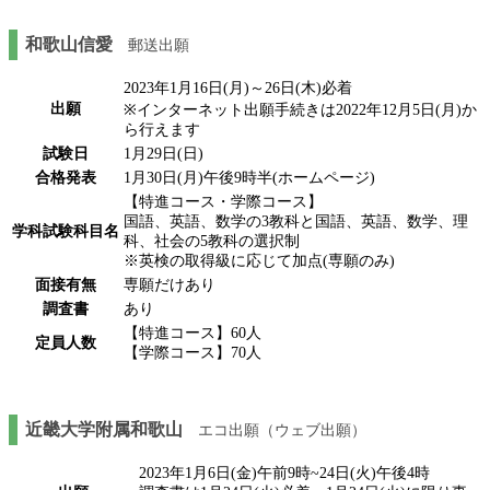
和歌山信愛
郵送出願
2023年1月16日(月)～26日(木)必着
出願
※インターネット出願手続きは2022年12月5日(月)か
ら行えます
試験日
1月29日(日)
合格発表
1月30日(月)午後9時半(ホームページ)
【特進コース・学際コース】
国語、英語、数学の3教科と国語、英語、数学、理
学科試験科目名
科、社会の5教科の選択制
※英検の取得級に応じて加点(専願のみ)
面接有無
専願だけあり
調査書
あり
【特進コース】60人
定員人数
【学際コース】70人
近畿大学附属和歌山
エコ出願（ウェブ出願）
2023年1月6日(金)午前9時~24日(火)午後4時