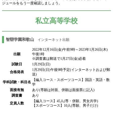
ジュールをもう一度確認しましょう。
私立高等学校
智辯学園和歌山
インターネット出願
2022年12月16日(金)午前9時～2023年1月26日(木)
出願
午後1時
※調査書は郵送で1月27日(金)必着
試験日
1月29日(日)
1月29日(日)午後9時予定(インターネットおよび郵
合格発表
送)
【編入コース・スポーツコース】国語・英語・数
学科試験・科目名
学
面接有無
あり(専願は対面、併願は面接票に記入)
調査書
あり
【編入コース】45人(専・併願、男女共学)
定員人数
【スポーツコース】10人(専願、男子だけ)