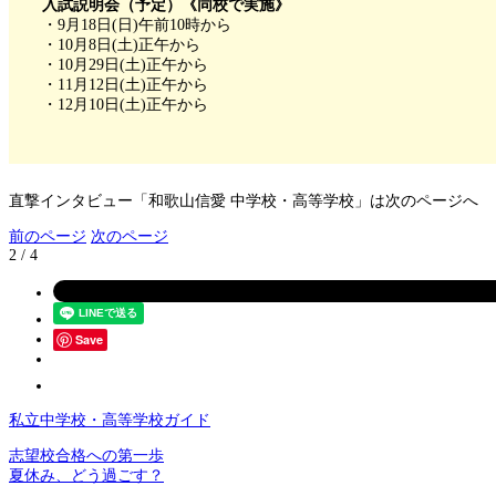
入試説明会（予定）《同校で実施》
・9月18日(日)午前10時から
・10月8日(土)正午から
・10月29日(土)正午から
・11月12日(土)正午から
・12月10日(土)正午から
直撃インタビュー「和歌山信愛 中学校・高等学校」は次のページへ
前のページ
次のページ
2 / 4
Save
私立中学校・高等学校ガイド
志望校合格への第一歩
夏休み、どう過ごす？