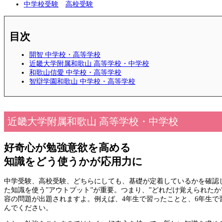
中学校受験
高校受験
目次
開智 中学校・高等学校
近畿大学附属和歌山 高等学校・中学校
和歌山信愛 中学校・高等学校
智辯学園和歌山 中学校・高等学校
近畿大学附属和歌山 高等学校・中学校
好奇心が勉強意欲を高める
知識をどう使うかが応用力に
中学受験、高校受験、どちらにしても、基礎が定着しているかを確認
た知識を使う”アウトプット”が重要。つまり、”どれだけ覚えられた
容の問題が出題されますよ。例えば、4年生で習ったことと、6年生
んでください。