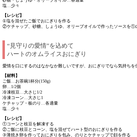
砂糖・しょうゆ・オリーブオイル…各適量
塩…少々
【レシピ】
①塩を混ぜたご飯でおにぎりを作る
②ケチャップ、砂糖、しょうゆ、オリーブオイルで作ったソースを①
“見守りの愛情”を込めて
ハートのオムライスおにぎり
愛情を口にするのはなかなか難しいですが、おにぎりでなら気持ちを
【材料】
ご飯…お茶碗1杯分(150g)
卵…1/2個
冷凍枝豆…大さじ1/2
冷凍コーン…大さじ1
ケチャップ・板のり…各適量
塩…少々
【レシピ】
①コーンと枝豆を解凍する
②ご飯に枝豆とコーン、塩を混ぜてハート型のおにぎりを作る
③薄焼き卵を作っておにぎりを包み、のりとケチャップで顔を作る