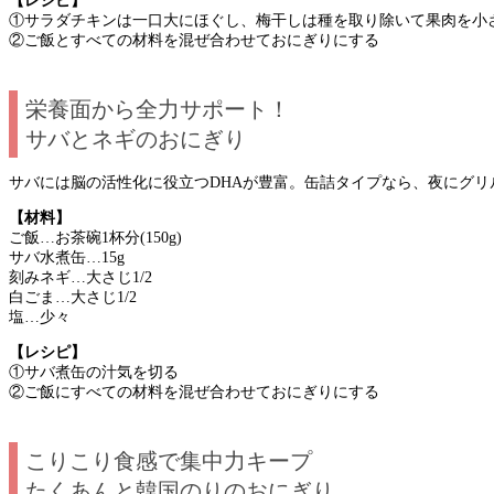
【レシピ】
①サラダチキンは一口大にほぐし、梅干しは種を取り除いて果肉を小
②ご飯とすべての材料を混ぜ合わせておにぎりにする
栄養面から全力サポート！
サバとネギのおにぎり
サバには脳の活性化に役立つDHAが豊富。缶詰タイプなら、夜にグ
【材料】
ご飯…お茶碗1杯分(150g)
サバ水煮缶…15g
刻みネギ…大さじ1/2
白ごま…大さじ1/2
塩…少々
【レシピ】
①サバ煮缶の汁気を切る
②ご飯にすべての材料を混ぜ合わせておにぎりにする
こりこり食感で集中力キープ
たくあんと韓国のりのおにぎり