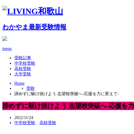
わかやま最新受験情報
menu
受験記事
中学校受験
高校受験
大学受験
Home
受験
諦めずに駆け抜けよう 志望校突破へ-応援を力に変えて-
諦めずに駆け抜けよう 志望校突破へ-応援を力
2022/11/24
中学校受験
高校受験