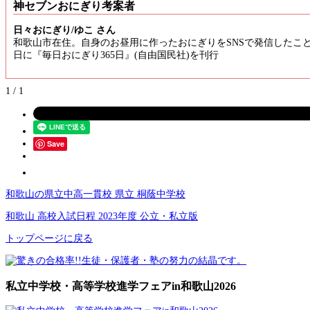
神セブンおにぎり考案者
日々おにぎり/ゆこ さん
和歌山市在住。自身のお昼用に作ったおにぎりをSNSで発信したことがき
日に『毎日おにぎり365日』(自由国民社)を刊行
1 / 1
Save
和歌山の県立中高一貫校 県立 桐蔭中学校
和歌山 高校入試日程 2023年度 公立・私立版
トップページに戻る
私立中学校・高等学校進学フェアin和歌山2026