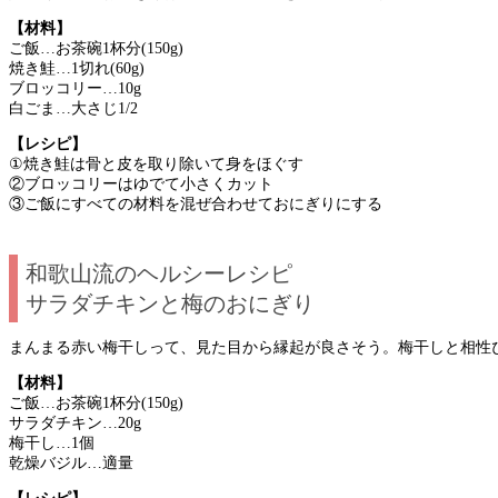
【材料】
ご飯…お茶碗1杯分(150g)
焼き鮭…1切れ(60g)
ブロッコリー…10g
白ごま…大さじ1/2
【レシピ】
①焼き鮭は骨と皮を取り除いて身をほぐす
②ブロッコリーはゆでて小さくカット
③ご飯にすべての材料を混ぜ合わせておにぎりにする
和歌山流のヘルシーレシピ
サラダチキンと梅のおにぎり
まんまる赤い梅干しって、見た目から縁起が良さそう。梅干しと相性
【材料】
ご飯…お茶碗1杯分(150g)
サラダチキン…20g
梅干し…1個
乾燥バジル…適量