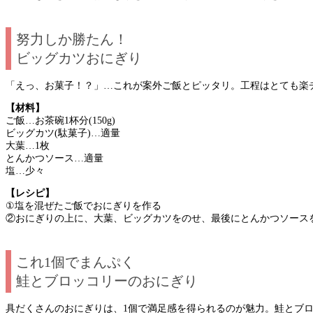
努力しか勝たん！
ビッグカツおにぎり
「えっ、お菓子！？」…これが案外ご飯とピッタリ。工程はとても楽チ
【材料】
ご飯…お茶碗1杯分(150g)
ビッグカツ(駄菓子)…適量
大葉…1枚
とんかつソース…適量
塩…少々
【レシピ】
①塩を混ぜたご飯でおにぎりを作る
②おにぎりの上に、大葉、ビッグカツをのせ、最後にとんかつソース
これ1個でまんぷく
鮭とブロッコリーのおにぎり
具だくさんのおにぎりは、1個で満足感を得られるのが魅力。鮭とブ