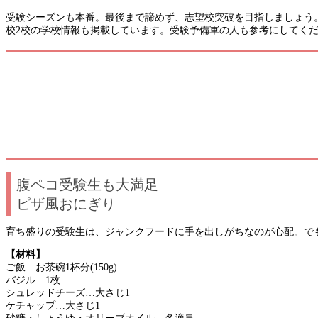
受験シーズンも本番。最後まで諦めず、志望校突破を目指しましょう。“
校2校の学校情報も掲載しています。受験予備軍の人も参考にしてく
腹ペコ受験生も大満足
ピザ風おにぎり
育ち盛りの受験生は、ジャンクフードに手を出しがちなのが心配。で
【材料】
ご飯…お茶碗1杯分(150g)
バジル…1枚
シュレッドチーズ…大さじ1
ケチャップ…大さじ1