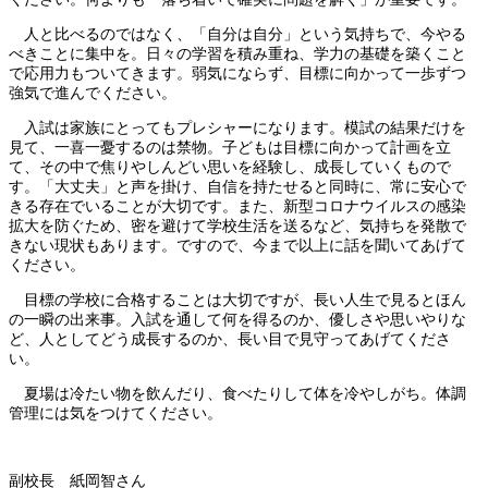
人と比べるのではなく、「自分は自分」という気持ちで、今やる
べきことに集中を。日々の学習を積み重ね、学力の基礎を築くこと
で応用力もついてきます。弱気にならず、目標に向かって一歩ずつ
強気で進んでください。
入試は家族にとってもプレシャーになります。模試の結果だけを
見て、一喜一憂するのは禁物。子どもは目標に向かって計画を立
て、その中で焦りやしんどい思いを経験し、成長していくもので
す。「大丈夫」と声を掛け、自信を持たせると同時に、常に安心で
きる存在でいることが大切です。また、新型コロナウイルスの感染
拡大を防ぐため、密を避けて学校生活を送るなど、気持ちを発散で
きない現状もあります。ですので、今まで以上に話を聞いてあげて
ください。
目標の学校に合格することは大切ですが、長い人生で見るとほん
の一瞬の出来事。入試を通して何を得るのか、優しさや思いやりな
ど、人としてどう成長するのか、長い目で見守ってあげてくださ
い。
夏場は冷たい物を飲んだり、食べたりして体を冷やしがち。体調
管理には気をつけてください。
副校長 紙岡智さん