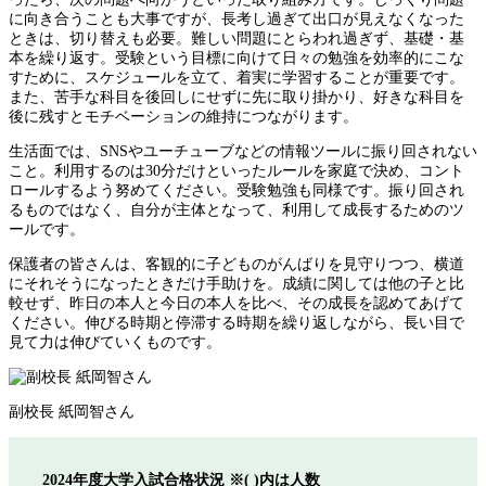
に向き合うことも大事ですが、長考し過ぎて出口が見えなくなった
ときは、切り替えも必要。難しい問題にとらわれ過ぎず、基礎・基
本を繰り返す。受験という目標に向けて日々の勉強を効率的にこな
すために、スケジュールを立て、着実に学習することが重要です。
また、苦手な科目を後回しにせずに先に取り掛かり、好きな科目を
後に残すとモチベーションの維持につながります。
生活面では、SNSやユーチューブなどの情報ツールに振り回されない
こと。利用するのは30分だけといったルールを家庭で決め、コント
ロールするよう努めてください。受験勉強も同様です。振り回され
るものではなく、自分が主体となって、利用して成長するためのツ
ールです。
保護者の皆さんは、客観的に子どものがんばりを見守りつつ、横道
にそれそうになったときだけ手助けを。成績に関しては他の子と比
較せず、昨日の本人と今日の本人を比べ、その成長を認めてあげて
ください。伸びる時期と停滞する時期を繰り返しながら、長い目で
見て力は伸びていくものです。
副校長 紙岡智さん
2024年度大学入試合格状況 ※( )内は人数