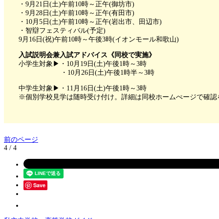
・9月21日(土)午前10時～正午(御坊市)
・9月28日(土)午前10時～正午(有田市)
・10月5日(土)午前10時～正午(岩出市、田辺市)
・智辯フェスティバル(予定)
9月16日(祝)午前10時～午後3時(イオンモール和歌山)
入試説明会兼入試アドバイス《同校で実施》
小学生対象▶・10月19日(土)午後1時～3時
・10月26日(土)午後1時半～3時
中学生対象▶・11月16日(土)午後1時～3時
※個別学校見学は随時受け付け。詳細は同校ホームぺージで確認
前のページ
4 / 4
Save