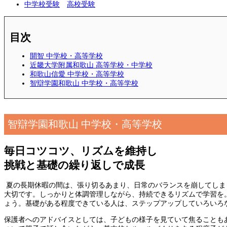
中学校受験
高校受験
目次
開智 中学校・高等学校
近畿大学附属和歌山 高等学校・中学校
和歌山信愛 中学校・高等学校
智辯学園和歌山 中学校・高等学校
智辯学園和歌山 中学校・高等学校
毎日コツコツ、リズムを維持し
挑戦と基礎の繰り返しで成長
夏の長期休暇の間は、張り切るあまり、日常のバランスを崩してしま
大切です。しっかりと体調管理しながら、持続できるリズムで学習を
ょう。基礎がある程度できている人は、ステップアップしていろいろ
保護者へのアドバイスとしては、子どもの様子を見ていて焦ることも