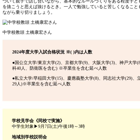
ついて親子で話し合いながら、基本的なルールづくりをある程度子ど
を抜こうと思えば抜けるとき。一人で勉強していると苦しくなること
ながら乗り切りましょう。
中学校教頭 土橋康宏さん
2024年度大学入試合格状況 ※( )内は人数
●国公立大学/東京大学(2)、京都大学(9)、大阪大学(3)、神戸大学
科40人、防衛医を含む) ※卒業生を含む延べ人数
●私立大学/早稲田大学(15)、慶應義塾大学(8)、同志社大学(29)、
29人)※卒業生を含む延べ人数
学校見学会《同校で実施》
中学生対象▶9月7日(土)午後1時～3時
地域別学校説明会