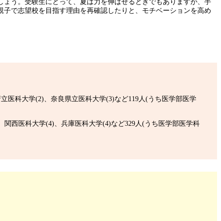
しょう。受験生にとって、夏は力を伸ばせるときでもありますが、手
親子で志望校を目指す理由を再確認したりと、モチベーションを高め
府立医科大学(2)、奈良県立医科大学(3)など119人(うち医学部医学
)、関西医科大学(4)、兵庫医科大学(4)など329人(うち医学部医学科