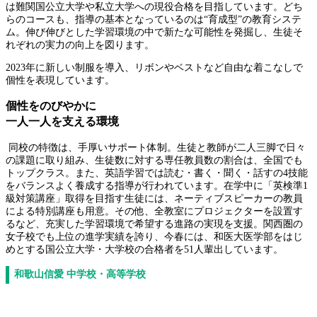
は難関国公立大学や私立大学への現役合格を目指しています。どち
らのコースも、指導の基本となっているのは“育成型”の教育システ
ム。伸び伸びとした学習環境の中で新たな可能性を発掘し、生徒そ
れぞれの実力の向上を図ります。
2023年に新しい制服を導入、リボンやベストなど自由な着こなしで
個性を表現しています。
個性をのびやかに
一人一人を支える環境
同校の特徴は、手厚いサポート体制。生徒と教師が二人三脚で日々
の課題に取り組み、生徒数に対する専任教員数の割合は、全国でも
トップクラス。また、英語学習では読む・書く・聞く・話すの4技能
をバランスよく養成する指導が行われています。在学中に「英検準1
級対策講座」取得を目指す生徒には、ネーティブスピーカーの教員
による特別講座も用意。その他、全教室にプロジェクターを設置す
るなど、充実した学習環境で希望する進路の実現を支援。関西圏の
女子校でも上位の進学実績を誇り、今春には、和医大医学部をはじ
めとする国公立大学・大学校の合格者を51人輩出しています。
和歌山信愛 中学校・高等学校