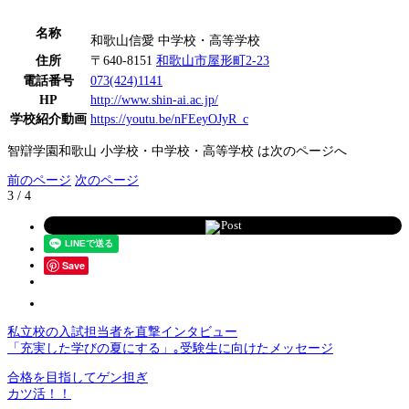
名称
和歌山信愛 中学校・高等学校
住所
〒640-8151
和歌山市屋形町2-23
電話番号
073(424)1141
HP
http://www.shin-ai.ac.jp/
学校紹介動画
https://youtu.be/nFEeyOJyR_c
智辯学園和歌山 小学校・中学校・高等学校 は次のページへ
前のページ
次のページ
3 / 4
Post
Save
私立校の入試担当者を直撃インタビュー
「充実した学びの夏にする」｡受験生に向けたメッセージ
合格を目指してゲン担ぎ
カツ活！！