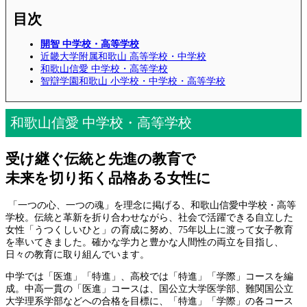
目次
開智 中学校・高等学校
近畿大学附属和歌山 高等学校・中学校
和歌山信愛 中学校・高等学校
智辯学園和歌山 小学校・中学校・高等学校
和歌山信愛 中学校・高等学校
受け継ぐ伝統と先進の教育で
未来を切り拓く品格ある女性に
「一つの心、一つの魂」を理念に掲げる、和歌山信愛中学校・高等
学校。伝統と革新を折り合わせながら、社会で活躍できる自立した
女性「うつくしいひと」の育成に努め、75年以上に渡って女子教育
を率いてきました。確かな学力と豊かな人間性の両立を目指し、
日々の教育に取り組んでいます。
中学では「医進」「特進」、高校では「特進」「学際」コースを編
成。中高一貫の「医進」コースは、国公立大学医学部、難関国公立
大学理系学部などへの合格を目標に、「特進」「学際」の各コース