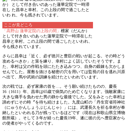
ここが見どころ
「高野山 蓮華定院の上段の間」
檀家（だんか）
として付き合いのあった蓮華定院で一時滞在した
昌幸と幸村。この上段の間で過ごしたといわれ、
今も残されています。
さらに昌幸は「近く、必ず徳川と豊臣の戦いが起こる。その時どう
攻めるべきか」と策を練り、幸村によく話していたそうです。ま
た、幸村は父の作戦を頭にたたき込みつつ、自身の鍛錬も欠かしま
せんでした。屋敷を抜ける秘密の穴を用いては監視の目を逃れ川原
へ出て、馬や武術の訓練を続けたといわれています。
次の戦では、必ず家康の首を…。そう願い続けたものの、慶長
16（1611）年、昌幸は65歳で病気のため亡くなります。強敵家康に
大きな痛手を負わせた男の静かな最後でした。父をみとった幸村は
諦めずにその時〞を待ち続けました。九度山町の「丹生官省符神社
（にゅうかんしょうぶじんじゃ）」には、武運長久を祈る幸村が奉
納したといわれる刀が残っているほどです（現在は和歌山県立博物
館所蔵）。そして３年が経った慶長19年、遂に彼の元へ豊臣家から
の使者がやってくるのです。