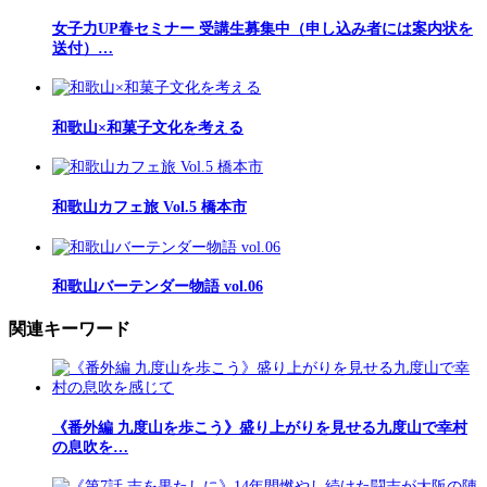
女子力UP春セミナー 受講生募集中（申し込み者には案内状を
送付）…
和歌山×和菓子文化を考える
和歌山カフェ旅 Vol.5 橋本市
和歌山バーテンダー物語 vol.06
関連キーワード
《番外編 九度山を歩こう》盛り上がりを見せる九度山で幸村
の息吹を…