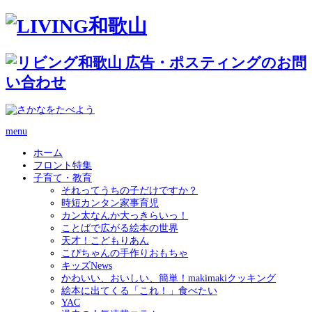
menu
ホーム
フロント特集
子育て・教育
それってうちの子だけですか？
時短カンタン家事育児
カン太なんか大っきらいっ！
ことばで広がる絵本の世界
天才！こどもりあん
こぴちゃんの手作りおもちゃ
キッズNews
かわいい、おいしい、簡単！makimakiクッキング
絵本に出てくる「これ！」食べたい
YAC