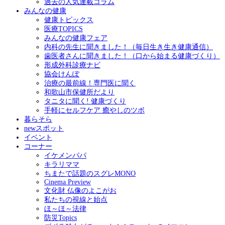
過去の人気連載コラム
みんなの健康
健康トピックス
医療TOPICS
みんなの健康フェア
内科の先生に聞きました！（毎日生き生き健康通信）
歯医者さんに聞きました！（口から始まる健康づくり）
形成外科診療ナビ
協会けんぽ
治療の最前線！専門医に聞く
和歌山市保健所だより
タニタに聞く! 健康づくり
手軽にセルフケア 癒やしのツボ
暮らそら
newスポット
イベント
コーナー
イケメンパパ
キラリママ
ちまたで話題のスグレMONO
Cinema Preview
文化財 仏像のよこがお
私たちの視線と始点
ほ～ほ～法律
防災Topics