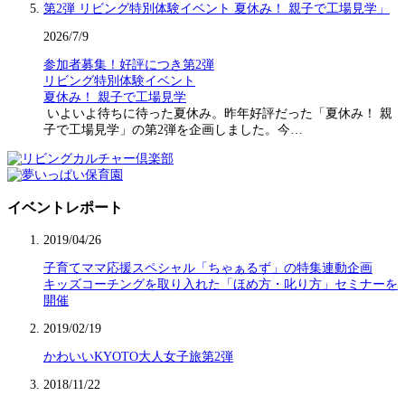
2026/7/9
参加者募集！好評につき第2弾
リビング特別体験イベント
夏休み！ 親子で工場見学
いよいよ待ちに待った夏休み。昨年好評だった「夏休み！ 親
子で工場見学」の第2弾を企画しました。今…
イベントレポート
2019/04/26
子育てママ応援スペシャル「ちゃぁるず」の特集連動企画
キッズコーチングを取り入れた「ほめ方・叱り方」セミナーを
開催
2019/02/19
かわいいKYOTO大人女子旅第2弾
2018/11/22