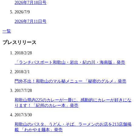
2026年7月18日号
2026/7/9
2026年7月11日号
一覧
プレスリリース
2018/2/28
「ランチパスポート和歌山・岩出・紀の川・海南版」発売
2018/2/1
門外不出！和歌山のマル秘メニュー 「秘密のグルメ」発売
2017/7/28
和歌山県内225のカレーが一冊に。感動的にカレーが好きにな
ります！「紀州のカレー本」発売
2017/3/30
和歌山のパスタ、うどん・そば、ラーメンのお店を213店舗掲
載 「わかやま麺本」発売