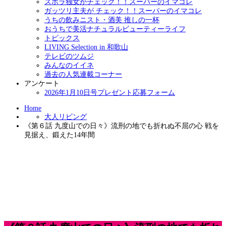
ズボラ独女がチェック！！スーパーのイマコレ
ガッツリ主夫が チェック！！スーパーのイマコレ
うちの飲みニスト・酒美 推しの一杯
おうちで美活ナチュラルビューティーライフ
トピックス
LIVING Selection in 和歌山
テレビのツムジ
みんなのイイネ
過去の人気連載コーナー
アンケート
2026年1月10日号プレゼント応募フォーム
Home
大人リビング
《第６話 九度山での日々》流刑の地でも折れぬ不屈の心 戦を
見据え、鍛えた14年間