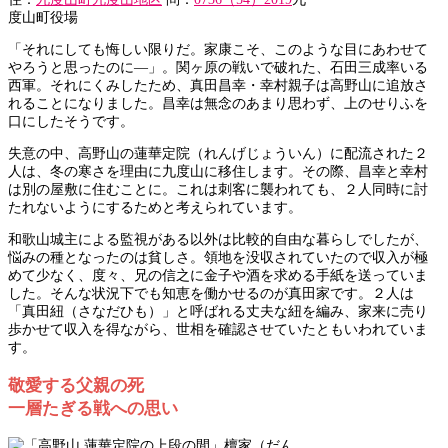
度山町役場
「それにしても悔しい限りだ。家康こそ、このような目にあわせて
やろうと思ったのに―」。関ヶ原の戦いで破れた、石田三成率いる
西軍。それにくみしたため、真田昌幸・幸村親子は高野山に追放さ
れることになりました。昌幸は無念のあまり思わず、上のせりふを
口にしたそうです。
失意の中、高野山の蓮華定院（れんげじょういん）に配流された２
人は、冬の寒さを理由に九度山に移住します。その際、昌幸と幸村
は別の屋敷に住むことに。これは刺客に襲われても、２人同時に討
たれないようにするためと考えられています。
和歌山城主による監視がある以外は比較的自由な暮らしでしたが、
悩みの種となったのは貧しさ。領地を没収されていたので収入が極
めて少なく、度々、兄の信之に金子や酒を求める手紙を送っていま
した。そんな状況下でも知恵を働かせるのが真田家です。２人は
「真田紐（さなだひも）」と呼ばれる丈夫な紐を編み、家来に売り
歩かせて収入を得ながら、世相を確認させていたともいわれていま
す。
敬愛する父親の死
一層たぎる戦への思い