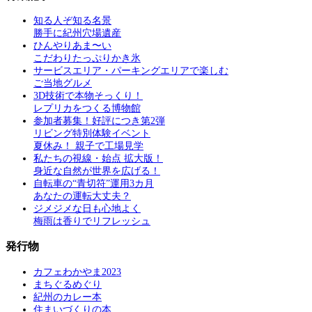
知る人ぞ知る名景
勝手に紀州穴場遺産
ひんやりあま〜い
こだわりたっぷりかき氷
サービスエリア・パーキングエリアで楽しむ
ご当地グルメ
3D技術で本物そっくり！
レプリカをつくる博物館
参加者募集！好評につき第2弾
リビング特別体験イベント
夏休み！ 親子で工場見学
私たちの視線・始点 拡大版！
身近な自然が世界を広げる！
自転車の“青切符”運用3カ月
あなたの運転大丈夫？
ジメジメな日も心地よく
梅雨は香りでリフレッシュ
発行物
カフェわかやま2023
まちぐるめぐり
紀州のカレー本
住まいづくりの本