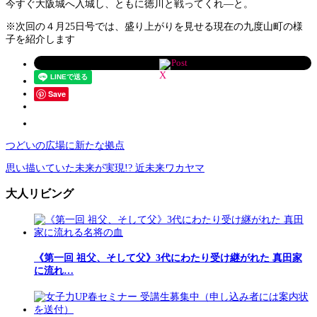
今すぐ大阪城へ入城し、ともに徳川と戦ってくれ―と。
※次回の４月25日号では、盛り上がりを見せる現在の九度山町の様
子を紹介します
Post
Save
つどいの広場に新たな拠点
思い描いていた未来が実現!? 近未来ワカヤマ
大人リビング
《第一回 祖父、そして父》3代にわたり受け継がれた 真田家
に流れ…