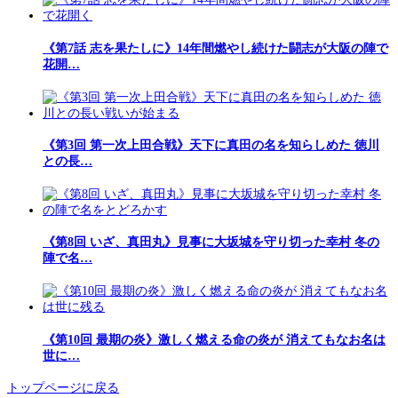
《第7話 志を果たしに》14年間燃やし続けた闘志が大阪の陣で
花開…
《第3回 第一次上田合戦》天下に真田の名を知らしめた 徳川
との長…
《第8回 いざ、真田丸》見事に大坂城を守り切った幸村 冬の
陣で名…
《第10回 最期の炎》激しく燃える命の炎が 消えてもなお名は
世に…
トップページに戻る