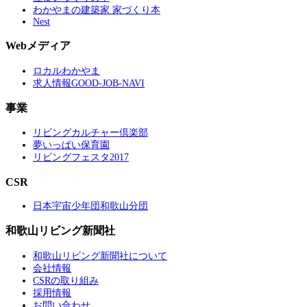
わかやまの建築家 家づくり本
Nest
Webメディア
ロカルわかやま
求人情報GOOD-JOB-NAVI
事業
リビングカルチャー倶楽部
夢いっぱい保育園
リビングフェスタ2017
CSR
日本宇宙少年団和歌山分団
和歌山リビング新聞社
和歌山リビング新聞社について
会社情報
CSRの取り組み
採用情報
お問い合わせ