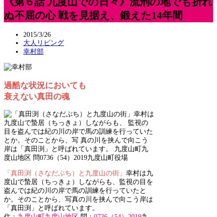
《第６話 九度山での日々》流刑の地でも折れ
ぬ不屈の心 戦を見据え、鍛えた14年間
2015/3/26
大人リビング
幸村部
過酷な状況においても
衰えない真田の魂
「真田渕（さなだぶち）と九度山の街」
幸村は九
度山で蟄居（ちっきょ）しながらも、監視の目を
盗んでは紀の川の岸で馬の訓練を行っていたと
か。そのことから、写真の川を挟んで向こう岸は
「真田渕」と呼ばれています。
住：
九度山町九度山地区
問：
0736（54）2019
九