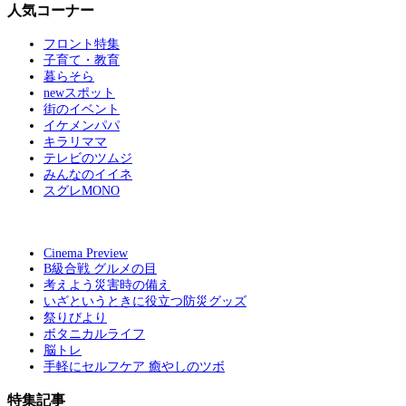
人気コーナー
フロント特集
子育て・教育
暮らそら
newスポット
街のイベント
イケメンパパ
キラリママ
テレビのツムジ
みんなのイイネ
スグレMONO
Cinema Preview
B級合戦 グルメの目
考えよう災害時の備え
いざというときに役立つ防災グッズ
祭りびより
ボタニカルライフ
脳トレ
手軽にセルフケア 癒やしのツボ
特集記事