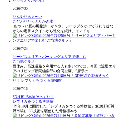
2026/7/30
ひんやりあま〜い
こだわりたっぷりかき氷
あつ～い夏の風物詩・かき氷。シロップをかけて味わう昔な
がらの定番スタイルから進化を続け、イマドキ…
2026/7/23
サービスエリア・パーキングエリアで楽しむ
ご当地グルメ
夏休み、高速道路を利用する人も多いのでは。今回は近畿エリ
アのリビング新聞編集部の合同企画。5府県の…
2026/7/16
3D技術で本物そっくり！
レプリカをつくる博物館
昨年10月に開館した「レプリカをつくる博物館」(紀美野町神
野市場)。3D技術を駆使した骨格標本や…