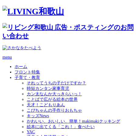
menu
ホーム
フロント特集
子育て・教育
それってうちの子だけですか？
時短カンタン家事育児
カン太なんか大っきらいっ！
ことばで広がる絵本の世界
天才！こどもりあん
こぴちゃんの手作りおもちゃ
キッズNews
かわいい、おいしい、簡単！makimakiクッキング
絵本に出てくる「これ！」食べたい
YAC