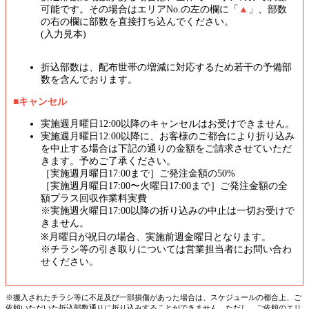
可能です。その場合はエリアNo.の左の欄に「
▲
」、部数
の右の欄に部数を直接打ち込んでください。
(入力見本)
折込部数は、配布世帯の増減に対応するため若干の予備部
数を含んでおります。
■キャンセル
実施週月曜日12:00以降のキャンセルはお受けできません。
実施週月曜日12:00以降に、お客様のご都合により折り込み
を中止する場合は下記の通りの金額をご請求させていただ
きます。予めご了承ください。
［実施週月曜日17:00まで］ご発注金額の50%
［実施週月曜日17:00〜火曜日17:00まで］ご発注金額の全
額プラス回収作業料実費
※実施週火曜日17:00以降の折り込みの中止は一切お受けで
きません。
※月曜日が祝日の場合、実施前週金曜日となります。
※チラシ等の引き取りについては営業担当者にお問い合わ
せください。
※搬入されたチラシ等に不足及び一部損傷があった場合は、スケジュールの都合上、ご
依頼いただいた折込部数通りに折り込みすることができません。ただし、ご依頼のエリ