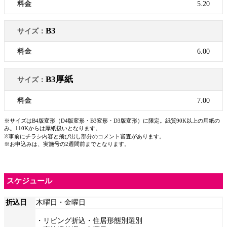
5.20
B3
6.00
B3厚紙
7.00
※サイズはB4版変形（D4版変形・B3変形・D3版変形）に限定。紙質90K以上の用紙の
み。110Kからは厚紙扱いとなります。
※事前にチラシ内容と飛び出し部分のコメント審査があります。
※お申込みは、実施号の2週間前までとなります。
スケジュール
折込日
木曜日・金曜日
・リビング折込・住居形態別選別