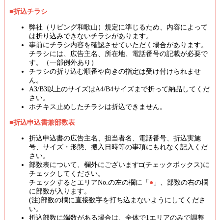
■折込チラシ
弊社（リビング和歌山）規定に準じるため、内容によって
は折り込みできないチラシがあります。
事前にチラシ内容を確認させていただく場合があります。
チラシには、広告主名、所在地、電話番号の記載が必要で
す。（一部例外あり）
チラシの折り込む順番や向きの指定は受け付けられませ
ん。
A3/B3以上のサイズはA4/B4サイズまで折って納品してくだ
さい。
ホチキス止めしたチラシは折込できません。
■折込申込書兼部数表
折込申込書の広告主名、担当者名、電話番号、折込実施
号、サイズ・形態、搬入日時等の事項にもれなく記入くだ
さい。
部数表について、欄外にございます□(チェックボックス)に
チェックしてください。
チェックするとエリアNo.の左の欄に「
●
」、部数の右の欄
に部数が入ります。
(注)部数の欄に直接数字を打ち込まないようにしてくださ
い。
折込部数に端数がある場合は、全体で1エリアのみで調整