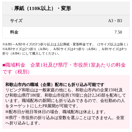
厚紙（110K以上）・変形
A3・B3
7.50
※A/B5～A/B3サイズの3つ折り以上は上記厚紙・変形料金です。（2サイズ以上は除く）
※A/B3サイズは2つ折り（A/B4）、A/B2サイズは4つ折り（A/B4）、A/B1サイズは8つ
折り（A/B4）にして搬入してください。
■職域料金
企業1社及び県庁・市役所1室あたりの料金
です（税別）
和歌山市内の職域（企業）配布にも折り込み可能です
リビング和歌山は一般家庭の他にも、和歌山市内の企業159社及
び和歌山県庁180室、和歌山市役所170室に合計2,245部を配布して
います。職域配布の新聞にも折り込みできるので、会社勤めの人
をターゲットにしたPR展開が可能です。
※配布日が祝日等休日の場合、職域配布は休止します。
※県庁・市役所の折り込みは室数を選ぶことはできません。全室
へ折り込みします。