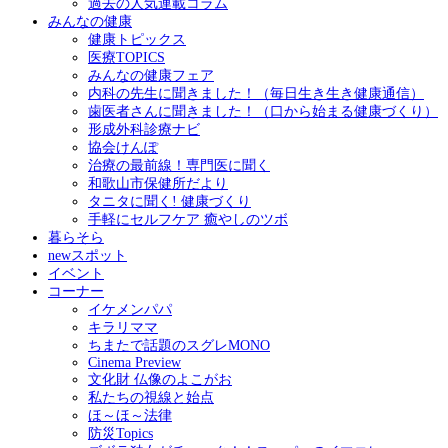
過去の人気連載コラム
みんなの健康
健康トピックス
医療TOPICS
みんなの健康フェア
内科の先生に聞きました！（毎日生き生き健康通信）
歯医者さんに聞きました！（口から始まる健康づくり）
形成外科診療ナビ
協会けんぽ
治療の最前線！専門医に聞く
和歌山市保健所だより
タニタに聞く! 健康づくり
手軽にセルフケア 癒やしのツボ
暮らそら
newスポット
イベント
コーナー
イケメンパパ
キラリママ
ちまたで話題のスグレMONO
Cinema Preview
文化財 仏像のよこがお
私たちの視線と始点
ほ～ほ～法律
防災Topics