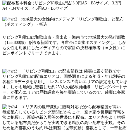
リビング和歌山は和歌山市・岩出市・海南市で地域最大の発行部数
（155,800部）を誇る新聞です。各世帯に直接ポスティングし、しか
も女性を対象にしたメディアなので家計の決裁権限者（＝女性）に
ピンポイントでリーチできます。
リビング和歌山の配布エリアは、国勢調査による年収・年代別等の
各種GISデータを活用し、レスポンスの高いエリアの設定をしていま
す。しかも地域に密着した約250人の配布員組織「リビングパートナ
ー」が配布エリアの戸数調査を毎年実施しているので、確実に各家
庭に届きます。
毎週配布しているリビング新聞だからこそ、空き家や長期留守宅を
常に把握し、新築や新入居等の世帯にも配布。エリア内をよく把握
している配布員だからこそ実現できる精度の高い配布を実現。その
ため配布部数のうち約1%は調整（世帯変動）部数として、一部配布