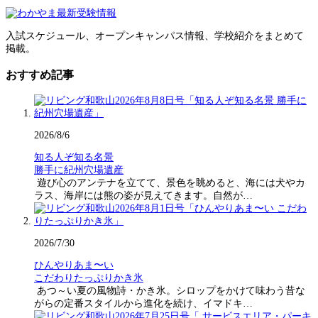
入試スケジュール、オープンキャンパス情報、学校紹介をまとめて
掲載。
おすすめ記事
2026/8/6
知る人ぞ知る名景
勝手に紀州穴場遺産
遊び心のアンテナを立てて、景色を眺めると、海には犬やカ
ラス、海岸には熊の姿が見えてきます。自然が…
2026/7/30
ひんやりあま〜い
こだわりたっぷりかき氷
あつ～い夏の風物詩・かき氷。シロップをかけて味わう昔な
がらの定番スタイルから進化を続け、イマドキ…