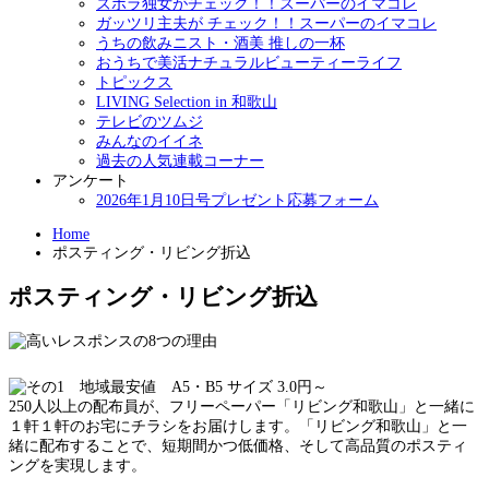
ズボラ独女がチェック！！スーパーのイマコレ
ガッツリ主夫が チェック！！スーパーのイマコレ
うちの飲みニスト・酒美 推しの一杯
おうちで美活ナチュラルビューティーライフ
トピックス
LIVING Selection in 和歌山
テレビのツムジ
みんなのイイネ
過去の人気連載コーナー
アンケート
2026年1月10日号プレゼント応募フォーム
Home
ポスティング・リビング折込
ポスティング・リビング折込
250人以上の配布員が、フリーペーパー「リビング和歌山」と一緒に
１軒１軒のお宅にチラシをお届けします。「リビング和歌山」と一
緒に配布することで、短期間かつ低価格、そして高品質のポスティ
ングを実現します。