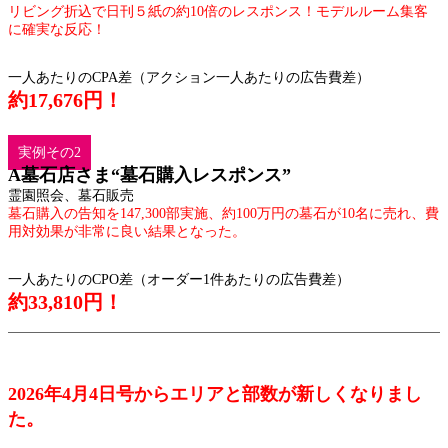
リビング折込で日刊５紙の約10倍のレスポンス！モデルルーム集客
に確実な反応！
一人あたりのCPA差（アクション一人あたりの広告費差）
約17,676円！
実例その2
A墓石店さま“墓石購入レスポンス”
霊園照会、墓石販売
墓石購入の告知を147,300部実施、約100万円の墓石が10名に売れ、費
用対効果が非常に良い結果となった。
一人あたりのCPO差（オーダー1件あたりの広告費差）
約33,810円！
2026年4月4日号からエリアと部数が新しくなりまし
た。