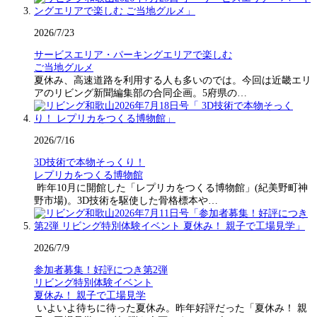
2026/7/23
サービスエリア・パーキングエリアで楽しむ
ご当地グルメ
夏休み、高速道路を利用する人も多いのでは。今回は近畿エリ
アのリビング新聞編集部の合同企画。5府県の…
2026/7/16
3D技術で本物そっくり！
レプリカをつくる博物館
昨年10月に開館した「レプリカをつくる博物館」(紀美野町神
野市場)。3D技術を駆使した骨格標本や…
2026/7/9
参加者募集！好評につき第2弾
リビング特別体験イベント
夏休み！ 親子で工場見学
いよいよ待ちに待った夏休み。昨年好評だった「夏休み！ 親