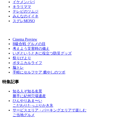
イケメンパパ
キラリママ
テレビのツムジ
みんなのイイネ
スグレMONO
Cinema Preview
B級合戦 グルメの目
考えよう災害時の備え
いざというときに役立つ防災グッズ
祭りびより
ボタニカルライフ
脳トレ
手軽にセルフケア 癒やしのツボ
特集記事
知る人ぞ知る名景
勝手に紀州穴場遺産
ひんやりあま〜い
こだわりたっぷりかき氷
サービスエリア・パーキングエリアで楽しむ
ご当地グルメ