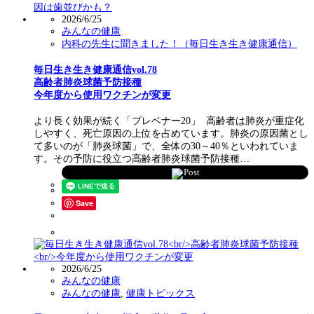
2026/6/25
みんなの健康
内科の先生に聞きました！（毎日生き生き健康通信）
毎日生き生き健康通信vol.78
高齢者肺炎球菌予防接種
今年度から使用ワクチンが変更
より長く効果が続く「プレベナー20」 高齢者は肺炎が重症化
しやすく、死亡原因の上位を占めています。肺炎の原因菌とし
て多いのが「肺炎球菌」で、全体の30～40％といわれていま
す。その予防に役立つ高齢者肺炎球菌予防接種…
Post
Save
2026/6/25
みんなの健康
みんなの健康
,
健康トピックス