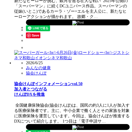
新たなヒーローが挑む、銀河を巡る壮大な戦い 2025年公開の
「スーパーマン」に続くDCユニバース作品。スーパーマンの
従妹(いとこ)であるカーラ・ゾー=エルを主人公に、新たなヒ
ーローアクションが描かれます。 故郷・ク…
Post
Save
2026/6/25
みんなの健康
協会けんぽ
協会けんぽインフォメーションvol.50
加入者とつながる
けんぽDXを推進
全国健康保険協会(協会けんぽ)は、国民の約3人に1人が加入す
る医療保険者です。主に、中小企業で働く人とその家族を対象
に医療保険を運営しています。今回は、協会けんぽが推進する
DXについて紹介します。 1つ目は「電子申請サ…
Post