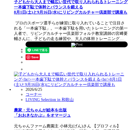
子どもから大人まで幅広い世代で取り入れられるトレーニング
一本歯下駄で体幹とバランスを鍛える
8月1日(土)と9月16日(水)にリビングカルチャー倶楽部で講座も
プロのスポーツ選手らが練習に取り入れていることで注目さ
れる「一本歯下駄」。一本歯下駄を用いたトレーニングの第一
人者で、リビングカルチャー倶楽部フォルテ教室講師の宮﨑要
輔さんに、子どもの走る練習や、大人の体幹トレーニング…
Post
Save
2026/6/25
コーナー
LIVING Selection in 和歌山
農家・元ちゃんが絵本を出版
「おおきなかぶ」をオマージュ
元ちゃんファーム農園主 小林元(げん)さん 【プロフィル】