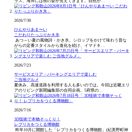
ラス、海岸には熊の姿が見えてきます。自然が…
2026/7/30
ひんやりあま〜い
こだわりたっぷりかき氷
あつ～い夏の風物詩・かき氷。シロップをかけて味わう昔な
がらの定番スタイルから進化を続け、イマドキ…
2026/7/23
サービスエリア・パーキングエリアで楽しむ
ご当地グルメ
夏休み、高速道路を利用する人も多いのでは。今回は近畿エリ
アのリビング新聞編集部の合同企画。5府県の…
2026/7/16
3D技術で本物そっくり！
レプリカをつくる博物館
昨年10月に開館した「レプリカをつくる博物館」(紀美野町神