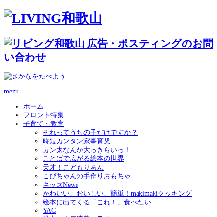
menu
ホーム
フロント特集
子育て・教育
それってうちの子だけですか？
時短カンタン家事育児
カン太なんか大っきらいっ！
ことばで広がる絵本の世界
天才！こどもりあん
こぴちゃんの手作りおもちゃ
キッズNews
かわいい、おいしい、簡単！makimakiクッキング
絵本に出てくる「これ！」食べたい
YAC