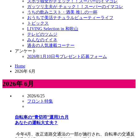
ズボラ独女がチェック！！スーパーのイマコレ
ガッツリ主夫が チェック！！スーパーのイマコレ
うちの飲みニスト・酒美 推しの一杯
おうちで美活ナチュラルビューティーライフ
トピックス
LIVING Selection in 和歌山
テレビのツムジ
みんなのイイネ
過去の人気連載コーナー
アンケート
2026年1月10日号プレゼント応募フォーム
Home
2026年 6月
2026年 6月
2026/6/25
フロント特集
自転車の“青切符”運用3カ月
あなたの運転大丈夫？
今年4月、改正道路交通法の一部が施行され、自転車の交通反