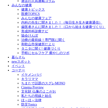
過去の人気連載コラム
みんなの健康
健康トピックス
医療TOPICS
みんなの健康フェア
内科の先生に聞きました！（毎日生き生き健康通信）
歯医者さんに聞きました！（口から始まる健康づくり）
形成外科診療ナビ
協会けんぽ
治療の最前線！専門医に聞く
和歌山市保健所だより
タニタに聞く! 健康づくり
手軽にセルフケア 癒やしのツボ
暮らそら
newスポット
イベント
コーナー
イケメンパパ
キラリママ
ちまたで話題のスグレMONO
Cinema Preview
文化財 仏像のよこがお
私たちの視線と始点
ほ～ほ～法律
防災Topics