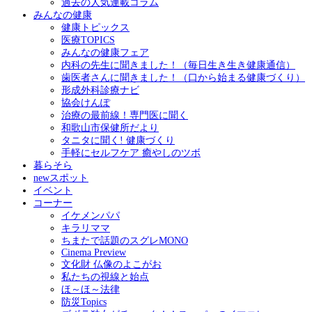
過去の人気連載コラム
みんなの健康
健康トピックス
医療TOPICS
みんなの健康フェア
内科の先生に聞きました！（毎日生き生き健康通信）
歯医者さんに聞きました！（口から始まる健康づくり）
形成外科診療ナビ
協会けんぽ
治療の最前線！専門医に聞く
和歌山市保健所だより
タニタに聞く! 健康づくり
手軽にセルフケア 癒やしのツボ
暮らそら
newスポット
イベント
コーナー
イケメンパパ
キラリママ
ちまたで話題のスグレMONO
Cinema Preview
文化財 仏像のよこがお
私たちの視線と始点
ほ～ほ～法律
防災Topics