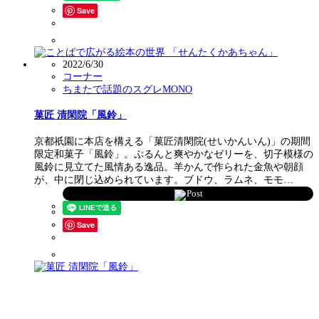
Save
2022/6/30
コーナー
ちまたで話題のスグレMONO
菓匠 清閑院「風鈴」
京都祇園に本店を構える「菓匠清閑院(せいかんいん)」の期間
限定和菓子「風鈴」。ぷるんと爽やかなゼリーを、切子模様の
風鈴に見立てた風情ある逸品。羊かんで作られた金魚や朝顔
が、中に閉じ込められています。ブドウ、ラムネ、モモ…
Post
Save