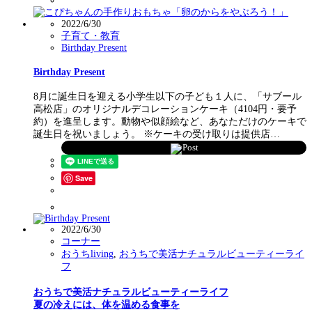
2022/6/30
子育て・教育
Birthday Present
Birthday Present
8月に誕生日を迎える小学生以下の子ども１人に、「サブール
高松店」のオリジナルデコレーションケーキ（4104円・要予
約）を進呈します。動物や似顔絵など、あなただけのケーキで
誕生日を祝いましょう。 ※ケーキの受け取りは提供店…
Post
Save
2022/6/30
コーナー
おうちliving
,
おうちで美活ナチュラルビューティーライ
フ
おうちで美活ナチュラルビューティーライフ
夏の冷えには、体を温める食事を