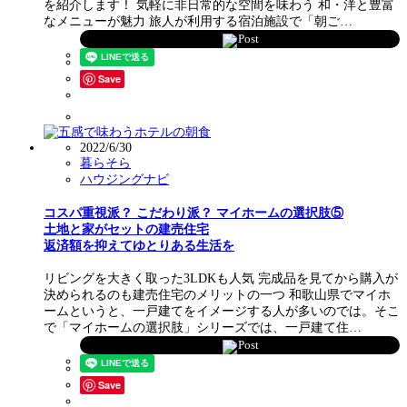
を紹介します！ 気軽に非日常的な空間を味わう 和・洋と豊富
なメニューが魅力 旅人が利用する宿泊施設で「朝ご…
Post
Save
2022/6/30
暮らそら
ハウジングナビ
コスパ重視派？ こだわり派？ マイホームの選択肢⑤
土地と家がセットの建売住宅
返済額を抑えてゆとりある生活を
リビングを大きく取った3LDKも人気 完成品を見てから購入が
決められるのも建売住宅のメリットの一つ 和歌山県でマイホ
ームというと、一戸建てをイメージする人が多いのでは。そこ
で「マイホームの選択肢」シリーズでは、一戸建て住…
Post
Save