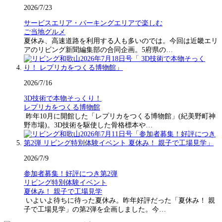
2026/7/23
サービスエリア・パーキングエリアで楽しむ
ご当地グルメ
夏休み、高速道路を利用する人も多いのでは。今回は近畿エリ
アのリビング新聞編集部の合同企画。5府県の…
2026/7/16
3D技術で本物そっくり！
レプリカをつくる博物館
昨年10月に開館した「レプリカをつくる博物館」(紀美野町神
野市場)。3D技術を駆使した骨格標本や…
2026/7/9
参加者募集！好評につき第2弾
リビング特別体験イベント
夏休み！ 親子で工場見学
いよいよ待ちに待った夏休み。昨年好評だった「夏休み！ 親
子で工場見学」の第2弾を企画しました。今…