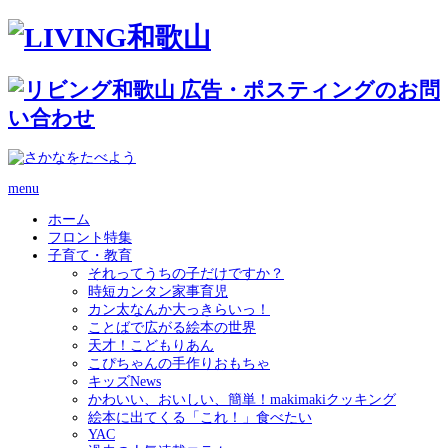
menu
ホーム
フロント特集
子育て・教育
それってうちの子だけですか？
時短カンタン家事育児
カン太なんか大っきらいっ！
ことばで広がる絵本の世界
天才！こどもりあん
こぴちゃんの手作りおもちゃ
キッズNews
かわいい、おいしい、簡単！makimakiクッキング
絵本に出てくる「これ！」食べたい
YAC