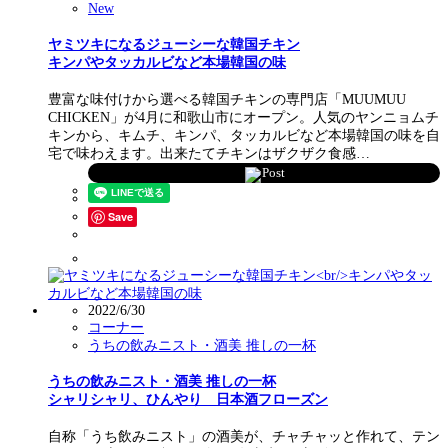
New
ヤミツキになるジューシーな韓国チキン
キンパやタッカルビなど本場韓国の味
豊富な味付けから選べる韓国チキンの専門店「MUUMUU
CHICKEN」が4月に和歌山市にオープン。人気のヤンニョムチ
キンから、キムチ、キンパ、タッカルビなど本場韓国の味を自
宅で味わえます。出来たてチキンはザクザク食感…
Post
Save
2022/6/30
コーナー
うちの飲みニスト・酒美 推しの一杯
うちの飲みニスト・酒美 推しの一杯
シャリシャリ、ひんやり 日本酒フローズン
自称「うち飲みニスト」の酒美が、チャチャッと作れて、テン