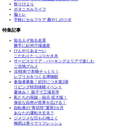
祭りびより
ボタニカルライフ
脳トレ
手軽にセルフケア 癒やしのツボ
特集記事
知る人ぞ知る名景
勝手に紀州穴場遺産
ひんやりあま〜い
こだわりたっぷりかき氷
サービスエリア・パーキングエリアで楽しむ
ご当地グルメ
3D技術で本物そっくり！
レプリカをつくる博物館
参加者募集！好評につき第2弾
リビング特別体験イベント
夏休み！ 親子で工場見学
私たちの視線・始点 拡大版！
身近な自然が世界を広げる！
自転車の“青切符”運用3カ月
あなたの運転大丈夫？
ジメジメな日も心地よく
梅雨は香りでリフレッシュ