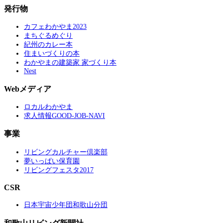
発行物
カフェわかやま2023
まちぐるめぐり
紀州のカレー本
住まいづくりの本
わかやまの建築家 家づくり本
Nest
Webメディア
ロカルわかやま
求人情報GOOD-JOB-NAVI
事業
リビングカルチャー倶楽部
夢いっぱい保育園
リビングフェスタ2017
CSR
日本宇宙少年団和歌山分団