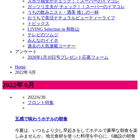
ズボラ独女がチェック！！スーパーのイマコレ
ガッツリ主夫が チェック！！スーパーのイマコレ
うちの飲みニスト・酒美 推しの一杯
おうちで美活ナチュラルビューティーライフ
トピックス
LIVING Selection in 和歌山
テレビのツムジ
みんなのイイネ
過去の人気連載コーナー
アンケート
2026年1月10日号プレゼント応募フォーム
Home
2022年 6月
2022年 6月
2022/6/30
フロント特集
五感で味わうホテルの朝食
今夏は、いつもより少し早起きをしてホテルで豪華な朝食を楽
しみませんか。地元食材を使った料理を中心に、6施設の朝食