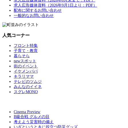
求人広告媒体資料（2026年8月末まで：PDF）
求人広告媒体資料（2026年9月1日より：PDF）
配布に関するお問い合わせ
一般的なお問い合わせ
人気コーナー
フロント特集
子育て・教育
暮らそら
newスポット
街のイベント
イケメンパパ
キラリママ
テレビのツムジ
みんなのイイネ
スグレMONO
Cinema Preview
B級合戦 グルメの目
考えよう災害時の備え
いざというときに役立つ防災グッズ