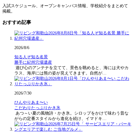
入試スケジュール、オープンキャンパス情報、学校紹介をまとめて
掲載。
おすすめ記事
2026/8/6
知る人ぞ知る名景
勝手に紀州穴場遺産
遊び心のアンテナを立てて、景色を眺めると、海には犬やカ
ラス、海岸には熊の姿が見えてきます。自然が…
2026/7/30
ひんやりあま〜い
こだわりたっぷりかき氷
あつ～い夏の風物詩・かき氷。シロップをかけて味わう昔な
がらの定番スタイルから進化を続け、イマドキ…