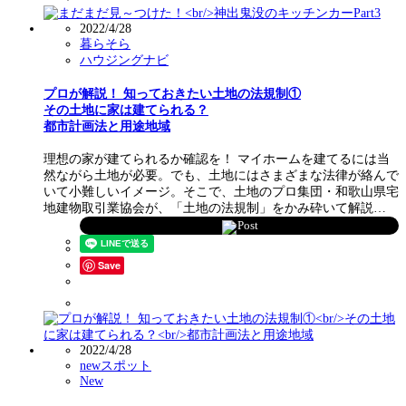
2022/4/28
暮らそら
ハウジングナビ
プロが解説！ 知っておきたい土地の法規制①
その土地に家は建てられる？
都市計画法と用途地域
理想の家が建てられるか確認を！ マイホームを建てるには当
然ながら土地が必要。でも、土地にはさまざまな法律が絡んで
いて小難しいイメージ。そこで、土地のプロ集団・和歌山県宅
地建物取引業協会が、「土地の法規制」をかみ砕いて解説…
Post
Save
2022/4/28
newスポット
New