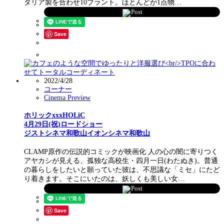
タリア製を合わせ10ブラント。ほとんどが1点物…
Post
Save
2022/4/28
コーナー
Cinema Preview
ホリックxxxHOLiC
4月29日(祝)ロードショー
ジストシネマ和歌山イオンシネマ和歌山
CLAMP原作の伝説的コミックが映画化 人の心の闇に寄りつく
アヤカシが見える、孤独な高校生・四月一日(わたぬき)。普通
の暮らしをしたいと願っていた彼は、不思議な「ミセ」にたど
り着きます。そこにいたのは、妖しくも美しい女…
Post
Save