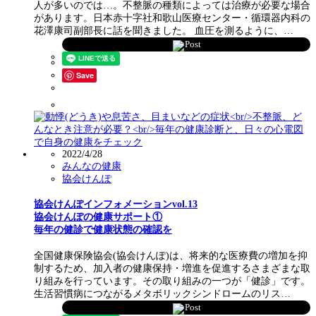
人が多いのでは…。不整脈の種類によっては治療が必要な場合
があります。日本赤十字社和歌山医療センター・循環器内科の
花澤康司副部長に話を聞きました。 血圧を測るように、…
Post
Save
2022/4/28
みんなの健康
協会けんぽ
協会けんぽインフォメーションvol.13
協会けんぽの健康サポート①
毎年の健診で健康状態の確認を
全国健康保険協会(協会けんぽ)は、将来的な医療費の増加を抑
制するため、加入者の健康保持・増進を促進するさまざまな取
り組みを行っています。その取り組みの一つが「健診」です。
生活習慣病につながるメタボリックシンドロームのリス…
Post