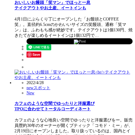
おいしいお饅頭「笑マン」でほっと一息
テイクアウトやお土産、イートインも
4月1日にぶらくり丁にオープンした「お饅頭とCOFFEE
笑」。直径約6.5cmのかわいいサイズの笑饅頭、通称「笑マ
ン」は、ふわもち感が絶妙です。テイクアウトは1個130円、焼
きたてが楽しめるイートインは1個132円で…
Post
Save
2022/4/28
newスポット
New
カフェのような空間でゆったりと洋服選び
TPOに合わせてトータルコーディネート
カフェのような心地良い空間でゆったりと洋服選びをー。販売
員歴約30年のオーナーが開くブティック「コモド・ミー」が、
2月19日にオープンしました。取り扱っているのは、国内とイ