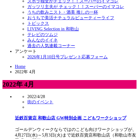
ズボラ独女がチェック！！スーパーのイマコレ
ガッツリ主夫が チェック！！スーパーのイマコレ
うちの飲みニスト・酒美 推しの一杯
おうちで美活ナチュラルビューティーライフ
トピックス
LIVING Selection in 和歌山
テレビのツムジ
みんなのイイネ
過去の人気連載コーナー
アンケート
2026年1月10日号プレゼント応募フォーム
Home
2022年 4月
2022年 4月
2022/4/28
街のイベント
近鉄百貨店 和歌山店 GW特別企画 こどもワークショップ
ゴールデンウィークならではのこども向けワークショップが、
4月27日(水)～5月3日(火)まで近鉄百貨店和歌山店（和歌山市友