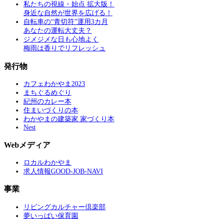
私たちの視線・始点 拡大版！
身近な自然が世界を広げる！
自転車の“青切符”運用3カ月
あなたの運転大丈夫？
ジメジメな日も心地よく
梅雨は香りでリフレッシュ
発行物
カフェわかやま2023
まちぐるめぐり
紀州のカレー本
住まいづくりの本
わかやまの建築家 家づくり本
Nest
Webメディア
ロカルわかやま
求人情報GOOD-JOB-NAVI
事業
リビングカルチャー倶楽部
夢いっぱい保育園