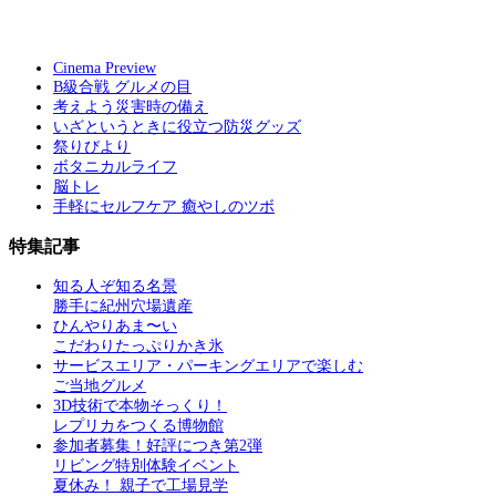
Cinema Preview
B級合戦 グルメの目
考えよう災害時の備え
いざというときに役立つ防災グッズ
祭りびより
ボタニカルライフ
脳トレ
手軽にセルフケア 癒やしのツボ
特集記事
知る人ぞ知る名景
勝手に紀州穴場遺産
ひんやりあま〜い
こだわりたっぷりかき氷
サービスエリア・パーキングエリアで楽しむ
ご当地グルメ
3D技術で本物そっくり！
レプリカをつくる博物館
参加者募集！好評につき第2弾
リビング特別体験イベント
夏休み！ 親子で工場見学