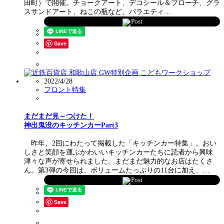
田町）で開催。チョークアート、デコシール＆ブローチ、グラ
スサンドアート、ねこの瓶など、バラエティ…
Post
Save
2022/4/28
フロント特集
まだまだ見～つけた！
神出鬼没のキッチンカーPart3
昨年、2回にわたって掲載した「キッチンカー特集」。おい
しさと笑顔を運ぶかわいいキッチンカーたちに読者から興味
津々な声が寄せられました。まだまだ魅力的なお店はたくさ
ん。第3弾の今回は、ボリュームたっぷりの11台に加え、…
Post
Save