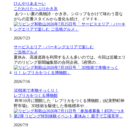
ひんやりあま〜い
こだわりたっぷりかき氷
あつ～い夏の風物詩・かき氷。シロップをかけて味わう昔な
がらの定番スタイルから進化を続け、イマドキ…
2026/7/23
サービスエリア・パーキングエリアで楽しむ
ご当地グルメ
夏休み、高速道路を利用する人も多いのでは。今回は近畿エリ
アのリビング新聞編集部の合同企画。5府県の…
2026/7/16
3D技術で本物そっくり！
レプリカをつくる博物館
昨年10月に開館した「レプリカをつくる博物館」(紀美野町神
野市場)。3D技術を駆使した骨格標本や…
2026/7/9