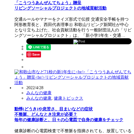
「こうつうあんぜんてちょう」贈呈
リビングソーシャルプロジェクトの地域貢献活動
交通ルールやマナーをクイズ形式で伝授 交通安全手帳を持つ
阿形教育長と、西田代表理事㊧ 和歌山リビング新聞社が中心
となり立ち上げた、社会貢献活動を行う一般財団法人の「リビ
ングソーシャルプロジェクト」は、「新小学1年生・交通…
Post
Save
2022/4/28
みんなの健康
みんなの健康
,
健康トピックス
動悸(どうき)や息苦さ、目まいなどの症状
不整脈、どんなとき注意が必要？
毎年の健康診断と、日々の心電図で自身の健康をチェック
健康診断の心電図検査で不整脈を指摘されても、放置している