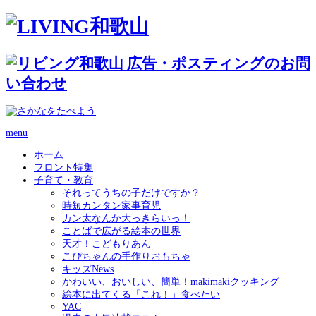
menu
ホーム
フロント特集
子育て・教育
それってうちの子だけですか？
時短カンタン家事育児
カン太なんか大っきらいっ！
ことばで広がる絵本の世界
天才！こどもりあん
こぴちゃんの手作りおもちゃ
キッズNews
かわいい、おいしい、簡単！makimakiクッキング
絵本に出てくる「これ！」食べたい
YAC