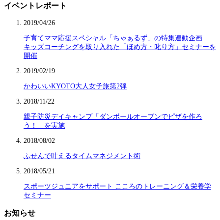
イベントレポート
2019/04/26
子育てママ応援スペシャル「ちゃぁるず」の特集連動企画
キッズコーチングを取り入れた「ほめ方・叱り方」セミナーを
開催
2019/02/19
かわいいKYOTO大人女子旅第2弾
2018/11/22
親子防災デイキャンプ「ダンボールオーブンでピザを作ろ
う！」を実施
2018/08/02
ふせんで叶えるタイムマネジメント術
2018/05/21
スポーツジュニアをサポート こころのトレーニング＆栄養学
セミナー
お知らせ