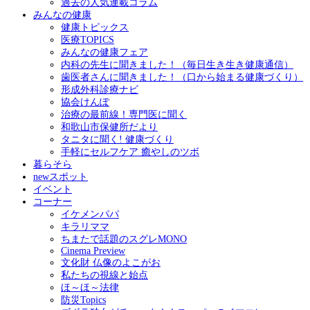
過去の人気連載コラム
みんなの健康
健康トピックス
医療TOPICS
みんなの健康フェア
内科の先生に聞きました！（毎日生き生き健康通信）
歯医者さんに聞きました！（口から始まる健康づくり）
形成外科診療ナビ
協会けんぽ
治療の最前線！専門医に聞く
和歌山市保健所だより
タニタに聞く! 健康づくり
手軽にセルフケア 癒やしのツボ
暮らそら
newスポット
イベント
コーナー
イケメンパパ
キラリママ
ちまたで話題のスグレMONO
Cinema Preview
文化財 仏像のよこがお
私たちの視線と始点
ほ～ほ～法律
防災Topics