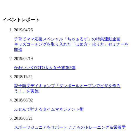
イベントレポート
2019/04/26
子育てママ応援スペシャル「ちゃぁるず」の特集連動企画
キッズコーチングを取り入れた「ほめ方・叱り方」セミナーを
開催
2019/02/19
かわいいKYOTO大人女子旅第2弾
2018/11/22
親子防災デイキャンプ「ダンボールオーブンでピザを作ろ
う！」を実施
2018/08/02
ふせんで叶えるタイムマネジメント術
2018/05/21
スポーツジュニアをサポート こころのトレーニング＆栄養学