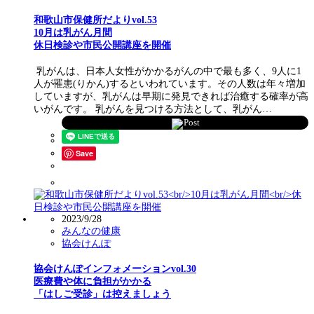
和歌山市保健所だよりvol.53
10月は乳がん月間
休日検診や市民公開講座を開催
乳がんは、日本人女性がかかるがんの中で最も多く、9人に1
人が罹患(りかん)するといわれています。その人数は年々増加
していますが、乳がんは早期に発見できれば治癒する確率が高
いがんです。 乳がんを見つける方法として、乳がん…
Post
Save
2023/9/28
みんなの健康
協会けんぽ
協会けんぽインフォメーションvol.30
医療費や体に負担がかかる
「はしご受診」は控えましょう