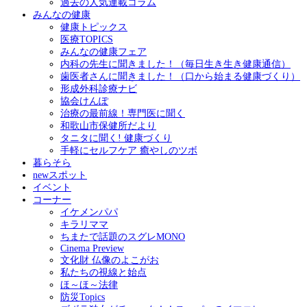
過去の人気連載コラム
みんなの健康
健康トピックス
医療TOPICS
みんなの健康フェア
内科の先生に聞きました！（毎日生き生き健康通信）
歯医者さんに聞きました！（口から始まる健康づくり）
形成外科診療ナビ
協会けんぽ
治療の最前線！専門医に聞く
和歌山市保健所だより
タニタに聞く! 健康づくり
手軽にセルフケア 癒やしのツボ
暮らそら
newスポット
イベント
コーナー
イケメンパパ
キラリママ
ちまたで話題のスグレMONO
Cinema Preview
文化財 仏像のよこがお
私たちの視線と始点
ほ～ほ～法律
防災Topics