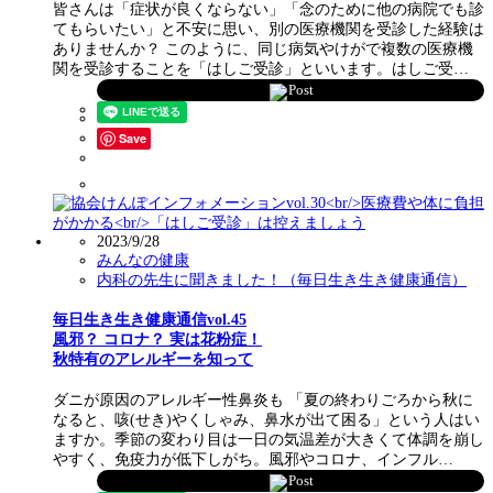
皆さんは「症状が良くならない」「念のために他の病院でも診
てもらいたい」と不安に思い、別の医療機関を受診した経験は
ありませんか？ このように、同じ病気やけがで複数の医療機
関を受診することを「はしご受診」といいます。はしご受…
Post
Save
2023/9/28
みんなの健康
内科の先生に聞きました！（毎日生き生き健康通信）
毎日生き生き健康通信vol.45
風邪？ コロナ？ 実は花粉症！
秋特有のアレルギーを知って
ダニが原因のアレルギー性鼻炎も 「夏の終わりごろから秋に
なると、咳(せき)やくしゃみ、鼻水が出て困る」という人はい
ますか。季節の変わり目は一日の気温差が大きくて体調を崩し
やすく、免疫力が低下しがち。風邪やコロナ、インフル…
Post