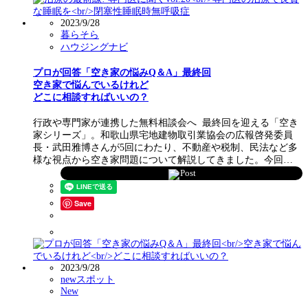
2023/9/28
暮らそら
ハウジングナビ
プロが回答「空き家の悩みQ＆A」最終回
空き家で悩んでいるけれど
どこに相談すればいいの？
行政や専門家が連携した無料相談会へ 最終回を迎える「空き
家シリーズ」。和歌山県宅地建物取引業協会の広報啓発委員
長・武田雅博さんが5回にわたり、不動産や税制、民法など多
様な視点から空き家問題について解説してきました。今回…
Post
Save
2023/9/28
newスポット
New