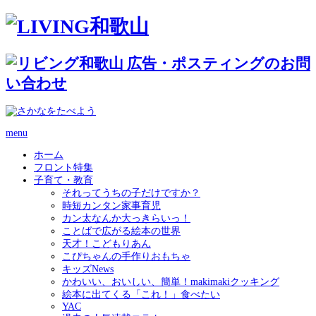
menu
ホーム
フロント特集
子育て・教育
それってうちの子だけですか？
時短カンタン家事育児
カン太なんか大っきらいっ！
ことばで広がる絵本の世界
天才！こどもりあん
こぴちゃんの手作りおもちゃ
キッズNews
かわいい、おいしい、簡単！makimakiクッキング
絵本に出てくる「これ！」食べたい
YAC