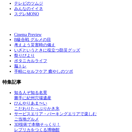
テレビのツムジ
みんなのイイネ
スグレMONO
Cinema Preview
B級合戦 グルメの目
考えよう災害時の備え
いざというときに役立つ防災グッズ
祭りびより
ボタニカルライフ
脳トレ
手軽にセルフケア 癒やしのツボ
特集記事
知る人ぞ知る名景
勝手に紀州穴場遺産
ひんやりあま〜い
こだわりたっぷりかき氷
サービスエリア・パーキングエリアで楽しむ
ご当地グルメ
3D技術で本物そっくり！
レプリカをつくる博物館