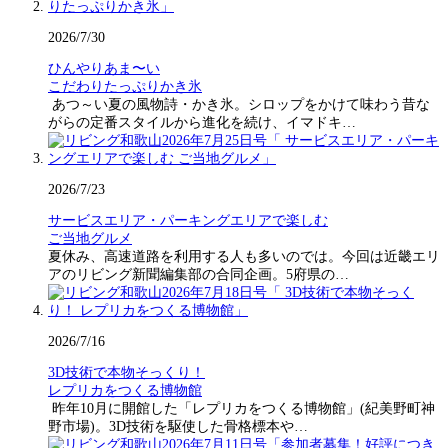
2026/7/30
ひんやりあま〜い
こだわりたっぷりかき氷
あつ～い夏の風物詩・かき氷。シロップをかけて味わう昔な
がらの定番スタイルから進化を続け、イマドキ…
2026/7/23
サービスエリア・パーキングエリアで楽しむ
ご当地グルメ
夏休み、高速道路を利用する人も多いのでは。今回は近畿エリ
アのリビング新聞編集部の合同企画。5府県の…
2026/7/16
3D技術で本物そっくり！
レプリカをつくる博物館
昨年10月に開館した「レプリカをつくる博物館」(紀美野町神
野市場)。3D技術を駆使した骨格標本や…