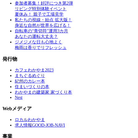
参加者募集！好評につき第2弾
リビング特別体験イベント
夏休み！ 親子で工場見学
私たちの視線・始点 拡大版！
身近な自然が世界を広げる！
自転車の“青切符”運用3カ月
あなたの運転大丈夫？
ジメジメな日も心地よく
梅雨は香りでリフレッシュ
発行物
カフェわかやま2023
まちぐるめぐり
紀州のカレー本
住まいづくりの本
わかやまの建築家 家づくり本
Nest
Webメディア
ロカルわかやま
求人情報GOOD-JOB-NAVI
事業