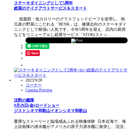
ステーキダイニングとして5周年
総菜のテイクアウトサービスをスタート
低脂肪・低カロリーのグラスフェッドビーフを使用し、地
元産の野菜にこだわる「BENK」は、健康志向のステーキダイ
ニングとして根強い人気です。今年5周年を迎え、店内の厨房
などをリニューアルし総菜サービス「STOK(ストッ…
Post
Save
2023/9/28
コーナー
Cinema Preview
沈黙の艦隊
9月29日(金)ロードショー
ジストシネマ和歌山イオンシネマ和歌山
重厚なストーリーと臨場感あふれる映像体験 日本近海で、海
上自衛隊の潜水艦がアメリカの原子力潜水艦に衝突し、沈没。