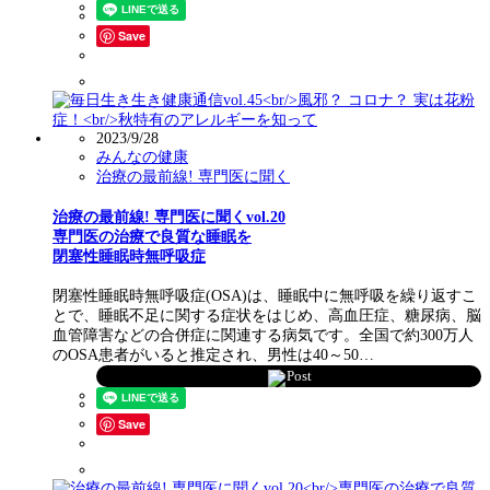
Save
2023/9/28
みんなの健康
治療の最前線! 専門医に聞く
治療の最前線! 専門医に聞くvol.20
専門医の治療で良質な睡眠を
閉塞性睡眠時無呼吸症
閉塞性睡眠時無呼吸症(OSA)は、睡眠中に無呼吸を繰り返すこ
とで、睡眠不足に関する症状をはじめ、高血圧症、糖尿病、脳
血管障害などの合併症に関連する病気です。全国で約300万人
のOSA患者がいると推定され、男性は40～50…
Post
Save