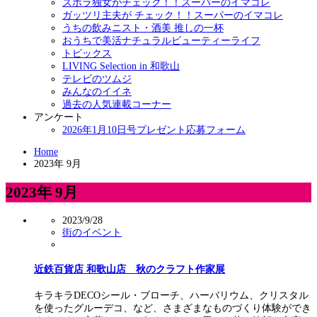
ズボラ独女がチェック！！スーパーのイマコレ
ガッツリ主夫が チェック！！スーパーのイマコレ
うちの飲みニスト・酒美 推しの一杯
おうちで美活ナチュラルビューティーライフ
トピックス
LIVING Selection in 和歌山
テレビのツムジ
みんなのイイネ
過去の人気連載コーナー
アンケート
2026年1月10日号プレゼント応募フォーム
Home
2023年 9月
2023年 9月
2023/9/28
街のイベント
近鉄百貨店 和歌山店 秋のクラフト作家展
キラキラDECOシール・ブローチ、ハーバリウム、クリスタル
を使ったグルーデコ、など、さまざまなものづくり体験ができ