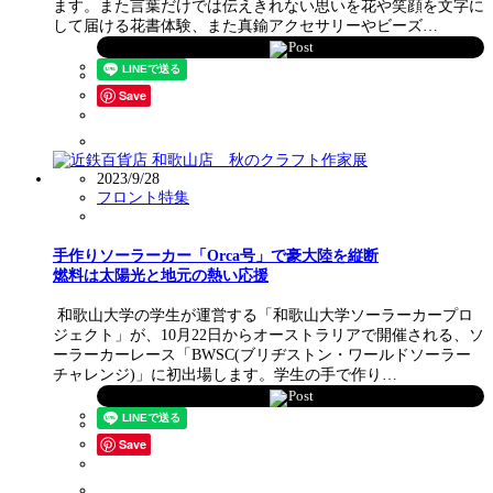
ます。また言葉だけでは伝えきれない思いを花や笑顔を文字に
して届ける花書体験、また真鍮アクセサリーやビーズ…
Post
Save
2023/9/28
フロント特集
手作りソーラーカー「Orca号」で豪大陸を縦断
燃料は太陽光と地元の熱い応援
和歌山大学の学生が運営する「和歌山大学ソーラーカープロ
ジェクト」が、10月22日からオーストラリアで開催される、ソ
ーラーカーレース「BWSC(ブリヂストン・ワールドソーラー
チャレンジ)」に初出場します。学生の手で作り…
Post
Save