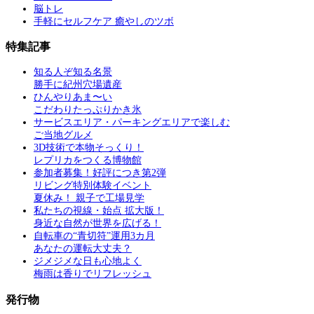
脳トレ
手軽にセルフケア 癒やしのツボ
特集記事
知る人ぞ知る名景
勝手に紀州穴場遺産
ひんやりあま〜い
こだわりたっぷりかき氷
サービスエリア・パーキングエリアで楽しむ
ご当地グルメ
3D技術で本物そっくり！
レプリカをつくる博物館
参加者募集！好評につき第2弾
リビング特別体験イベント
夏休み！ 親子で工場見学
私たちの視線・始点 拡大版！
身近な自然が世界を広げる！
自転車の“青切符”運用3カ月
あなたの運転大丈夫？
ジメジメな日も心地よく
梅雨は香りでリフレッシュ
発行物