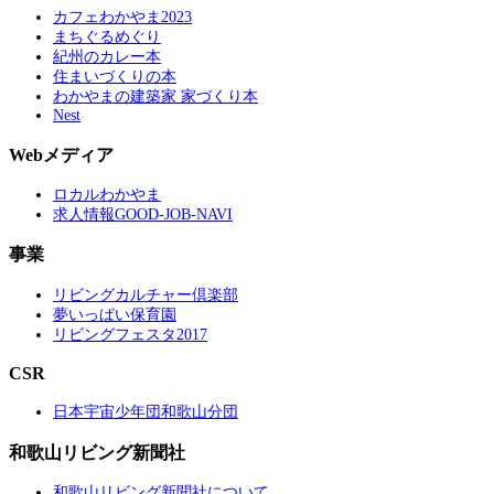
カフェわかやま2023
まちぐるめぐり
紀州のカレー本
住まいづくりの本
わかやまの建築家 家づくり本
Nest
Webメディア
ロカルわかやま
求人情報GOOD-JOB-NAVI
事業
リビングカルチャー倶楽部
夢いっぱい保育園
リビングフェスタ2017
CSR
日本宇宙少年団和歌山分団
和歌山リビング新聞社
和歌山リビング新聞社について