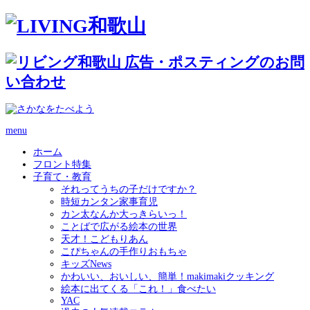
menu
ホーム
フロント特集
子育て・教育
それってうちの子だけですか？
時短カンタン家事育児
カン太なんか大っきらいっ！
ことばで広がる絵本の世界
天才！こどもりあん
こぴちゃんの手作りおもちゃ
キッズNews
かわいい、おいしい、簡単！makimakiクッキング
絵本に出てくる「これ！」食べたい
YAC