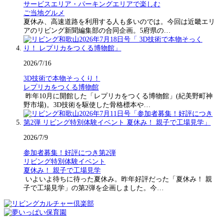
サービスエリア・パーキングエリアで楽しむ
ご当地グルメ
夏休み、高速道路を利用する人も多いのでは。今回は近畿エリ
アのリビング新聞編集部の合同企画。5府県の…
2026/7/16
3D技術で本物そっくり！
レプリカをつくる博物館
昨年10月に開館した「レプリカをつくる博物館」(紀美野町神
野市場)。3D技術を駆使した骨格標本や…
2026/7/9
参加者募集！好評につき第2弾
リビング特別体験イベント
夏休み！ 親子で工場見学
いよいよ待ちに待った夏休み。昨年好評だった「夏休み！ 親
子で工場見学」の第2弾を企画しました。今…