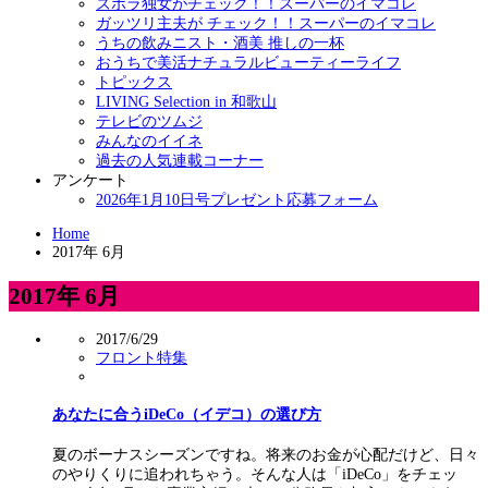
ズボラ独女がチェック！！スーパーのイマコレ
ガッツリ主夫が チェック！！スーパーのイマコレ
うちの飲みニスト・酒美 推しの一杯
おうちで美活ナチュラルビューティーライフ
トピックス
LIVING Selection in 和歌山
テレビのツムジ
みんなのイイネ
過去の人気連載コーナー
アンケート
2026年1月10日号プレゼント応募フォーム
Home
2017年 6月
2017年 6月
2017/6/29
フロント特集
あなたに合うiDeCo（イデコ）の選び方
夏のボーナスシーズンですね。将来のお金が心配だけど、日々
のやりくりに追われちゃう。そんな人は「iDeCo」をチェッ