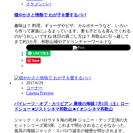
イケメンパパ
穏やかさと情熱で わが子を愛するパパ
趣味は？ 料理。ギョーザやピザ、カルボナーラなど、いろい
ろ作って家族にふるまっています。妻も子どもも喜んでくれる
のがうれしいですね 休日の過ごし方は？ 和歌山に引っ越して
きて約3カ月。和歌山城やアドベンチャーワールドな…
Post
Save
2017/6/29
コーナー
Cinema Preview
パイレーツ・オブ・カリビアン 最後の海賊 7月1日（土）ロー
ドショー ■ジストシネマ和歌山 ■イオンシネマ和歌山
ジャック・スパロウＶＳ海の死神 ジョニー・デップ主演の大
ヒットシリーズ第5弾。これまで明かされることがなかった、
孤高の海賊ジャック・スパロウ誕生の秘密が明かされます。