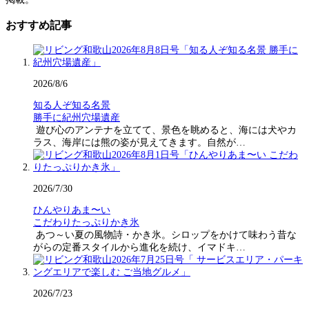
おすすめ記事
2026/8/6
知る人ぞ知る名景
勝手に紀州穴場遺産
遊び心のアンテナを立てて、景色を眺めると、海には犬やカ
ラス、海岸には熊の姿が見えてきます。自然が…
2026/7/30
ひんやりあま〜い
こだわりたっぷりかき氷
あつ～い夏の風物詩・かき氷。シロップをかけて味わう昔な
がらの定番スタイルから進化を続け、イマドキ…
2026/7/23