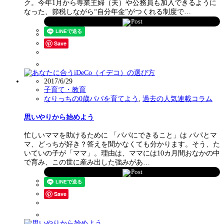
ク。今年1月から専業主婦（夫）や公務員も加入できるように
なった、節税しながら“自分年金”がつくれる制度で…
Post
Save
2017/6/29
子育て・教育
なりっちの0歳パパを育てよう
,
過去の人気連載コラム
思いやりから始めよう
忙しいママを助けるために 「パパにできること」は パパとマ
マ、どっちが好き？答えを聞かなくても分かります。そう、た
いていの子が「ママ」。理由は、ママには10カ月間おなかの中
で育み、この世に産み出した強みがあ…
Post
Save