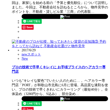
回は、家探しを始める前の「予算と優先順位」について説明し
ました。今回は、不動産会社を訪ねるところから、物件見学の
ポイントを、不動産・貸しビル業「三商」の代表取…
Post
Save
2017/6/29
newスポット
New
プロの技術で手早くキレイに お手頃プライスのヘアカラー専
門店
いつも“キレイな髪色”でいたい人のために… 。ヘアカラー専
門店「PORT」が和歌山市北島に6月に登場。高品質な液剤を使
い、プロの技術で早くきれいにカラーリング（最短40分）。全
体染め（3280円から、S込み）、部分染め…
Post
Save