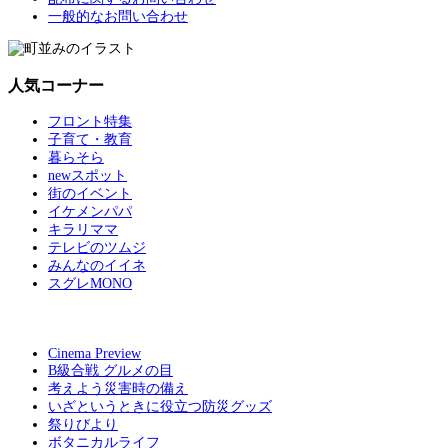
一般的なお問い合わせ
人気コーナー
フロント特集
子育て・教育
暮らそら
newスポット
街のイベント
イケメンパパ
キラリママ
テレビのツムジ
みんなのイイネ
スグレMONO
Cinema Preview
B級合戦 グルメの目
考えよう災害時の備え
いざというときに役立つ防災グッズ
祭りびより
ボタニカルライフ