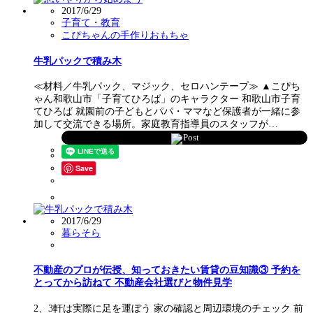
2017/6/29
子育て・教育
こぴちゃんの手作りおもちゃ
牛乳パックで積み木
≪材料／牛乳パック、マジック、セロハンテープ≫ ▲こぴち
ゃん和歌山市「子育てひろば」のキャラクター 和歌山市子育
てひろば 就園前の子どもとパパ・ママなど保護者が一緒に参
加して交流できる場所。家庭教育指導員のスタッフが…
Post
Save
2017/6/29
暮らそら
不動産のプロが伝授、知っておきたい賃貸の豆知識③ 予約を
とってから訪ねて 不動産会社選びと物件見学
2、3軒は実際に足を運ぼう 家の確認と周辺環境のチェック 前