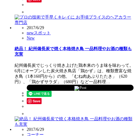
2017/6/29
newスポット
New
絶品！ 紀州備長炭で焼く本格焼き鳥 一品料理やお酒の種類も
充実
紀州備長炭でじっくり焼き上げた鶏本来のうま味を味わって。
6月にオープンした炭火焼き鳥店「鶏かず」は、種類豊富な焼
き鳥（1本160円から）の他、「むね肉あぶりたたき」（620
円）、「鶏かずサラダ」（680円）など一品料理…
Post
Save
2017/6/29
コーナー