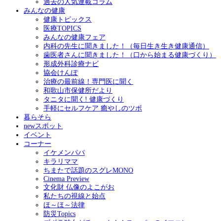
過去の人気連載コラム
みんなの健康
健康トピックス
医療TOPICS
みんなの健康フェア
内科の先生に聞きました！（毎日生き生き健康通信）
歯医者さんに聞きました！（口から始まる健康づくり）
形成外科診療ナビ
協会けんぽ
治療の最前線！専門医に聞く
和歌山市保健所だより
タニタに聞く! 健康づくり
手軽にセルフケア 癒やしのツボ
暮らそら
newスポット
イベント
コーナー
イケメンパパ
キラリママ
ちまたで話題のスグレMONO
Cinema Preview
文化財 仏像のよこがお
私たちの視線と始点
ほ～ほ～法律
防災Topics