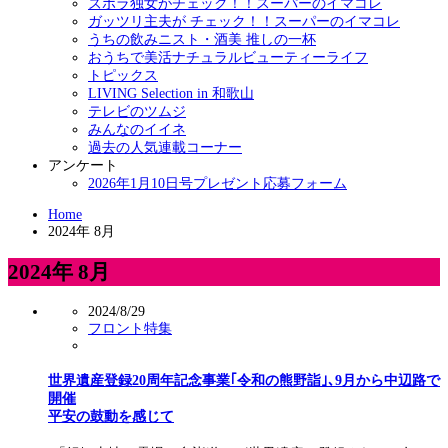
ズボラ独女がチェック！！スーパーのイマコレ
ガッツリ主夫が チェック！！スーパーのイマコレ
うちの飲みニスト・酒美 推しの一杯
おうちで美活ナチュラルビューティーライフ
トピックス
LIVING Selection in 和歌山
テレビのツムジ
みんなのイイネ
過去の人気連載コーナー
アンケート
2026年1月10日号プレゼント応募フォーム
Home
2024年 8月
2024年 8月
2024/8/29
フロント特集
世界遺産登録20周年記念事業｢令和の熊野詣｣､9月から中辺路で
開催
平安の鼓動を感じて