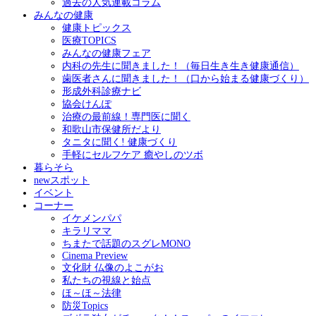
過去の人気連載コラム
みんなの健康
健康トピックス
医療TOPICS
みんなの健康フェア
内科の先生に聞きました！（毎日生き生き健康通信）
歯医者さんに聞きました！（口から始まる健康づくり）
形成外科診療ナビ
協会けんぽ
治療の最前線！専門医に聞く
和歌山市保健所だより
タニタに聞く! 健康づくり
手軽にセルフケア 癒やしのツボ
暮らそら
newスポット
イベント
コーナー
イケメンパパ
キラリママ
ちまたで話題のスグレMONO
Cinema Preview
文化財 仏像のよこがお
私たちの視線と始点
ほ～ほ～法律
防災Topics