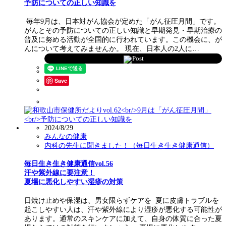
予防についての正しい知識を
毎年9月は、日本対がん協会が定めた「がん征圧月間」です。
がんとその予防についての正しい知識と早期発見・早期治療の
普及に努める活動が全国的に行われています。この機会に、が
んについて考えてみませんか。 現在、日本人の2人に…
Post
Save
2024/8/29
みんなの健康
内科の先生に聞きました！（毎日生き生き健康通信）
毎日生き生き健康通信vol.56
汗や紫外線に要注意！
夏場に悪化しやすい湿疹の対策
日焼け止めや保湿は、男女限らずケアを 夏に皮膚トラブルを
起こしやすい人は、汗や紫外線により湿疹が悪化する可能性が
あります。通常のスキンケアに加えて、自身の体質に合った夏