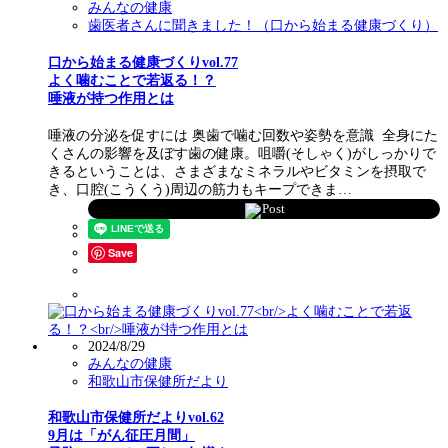
みんなの健康
歯医者さんに聞きました！（口から始まる健康づくり）
口から始まる健康づくりvol.77
よく噛むことで若返る！？
唾液が持つ作用とは
唾液の分泌を促すには 奥歯で噛む回数や姿勢を意識 全身にた
くさんの影響を及ぼす歯の健康。咀嚼(そしゃく)がしっかりで
きるということは、さまざまなミネラルやビタミンを摂取で
き、口腔(こうくう)周辺の筋力もキープできま…
Post
Save
2024/8/29
みんなの健康
和歌山市保健所だより
和歌山市保健所だよりvol.62
9月は「がん征圧月間」