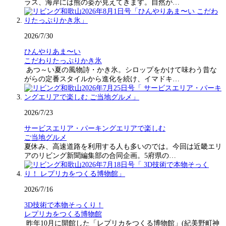
ラス、海岸には熊の姿が見えてきます。自然が…
2026/7/30
ひんやりあま〜い
こだわりたっぷりかき氷
あつ～い夏の風物詩・かき氷。シロップをかけて味わう昔な
がらの定番スタイルから進化を続け、イマドキ…
2026/7/23
サービスエリア・パーキングエリアで楽しむ
ご当地グルメ
夏休み、高速道路を利用する人も多いのでは。今回は近畿エリ
アのリビング新聞編集部の合同企画。5府県の…
2026/7/16
3D技術で本物そっくり！
レプリカをつくる博物館
昨年10月に開館した「レプリカをつくる博物館」(紀美野町神