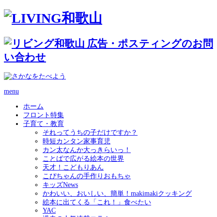
menu
ホーム
フロント特集
子育て・教育
それってうちの子だけですか？
時短カンタン家事育児
カン太なんか大っきらいっ！
ことばで広がる絵本の世界
天才！こどもりあん
こぴちゃんの手作りおもちゃ
キッズNews
かわいい、おいしい、簡単！makimakiクッキング
絵本に出てくる「これ！」食べたい
YAC