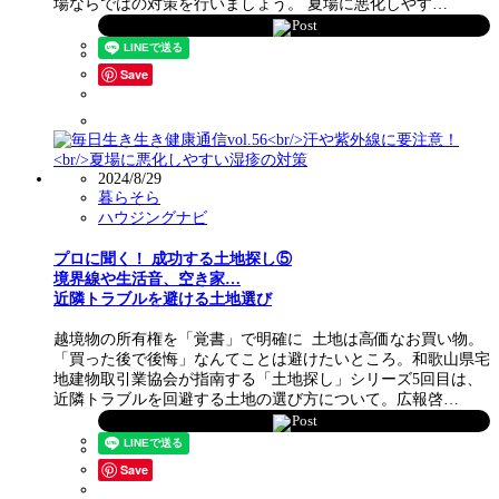
場ならではの対策を行いましょう。 夏場に悪化しやす…
Post
Save
2024/8/29
暮らそら
ハウジングナビ
プロに聞く！ 成功する土地探し⑤
境界線や生活音、空き家…
近隣トラブルを避ける土地選び
越境物の所有権を「覚書」で明確に 土地は高価なお買い物。
「買った後で後悔」なんてことは避けたいところ。和歌山県宅
地建物取引業協会が指南する「土地探し」シリーズ5回目は、
近隣トラブルを回避する土地の選び方について。広報啓…
Post
Save