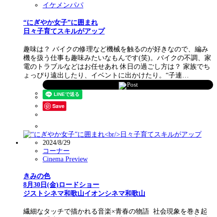
イケメンパパ
“にぎやか女子”に囲まれ
日々子育てスキルがアップ
趣味は？ バイクの修理など機械を触るのが好きなので、編み
機を扱う仕事も趣味みたいなもんです(笑)。バイクの不調、家
電のトラブルなどはお任せあれ 休日の過ごし方は？ 家族でち
ょっぴり遠出したり、イベントに出かけたり。“子連…
Post
Save
2024/8/29
コーナー
Cinema Preview
きみの色
8月30日(金)ロードショー
ジストシネマ和歌山イオンシネマ和歌山
繊細なタッチで描かれる音楽×青春の物語 社会現象を巻き起