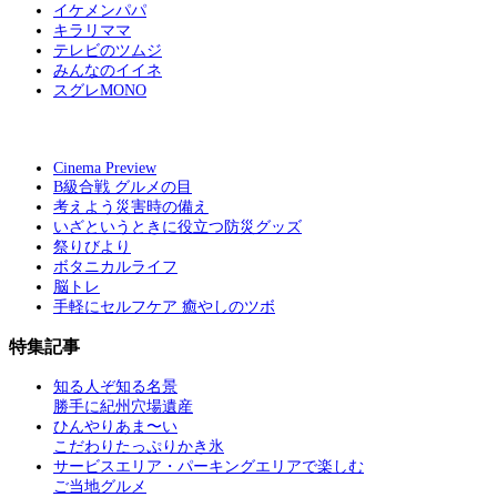
イケメンパパ
キラリママ
テレビのツムジ
みんなのイイネ
スグレMONO
Cinema Preview
B級合戦 グルメの目
考えよう災害時の備え
いざというときに役立つ防災グッズ
祭りびより
ボタニカルライフ
脳トレ
手軽にセルフケア 癒やしのツボ
特集記事
知る人ぞ知る名景
勝手に紀州穴場遺産
ひんやりあま〜い
こだわりたっぷりかき氷
サービスエリア・パーキングエリアで楽しむ
ご当地グルメ