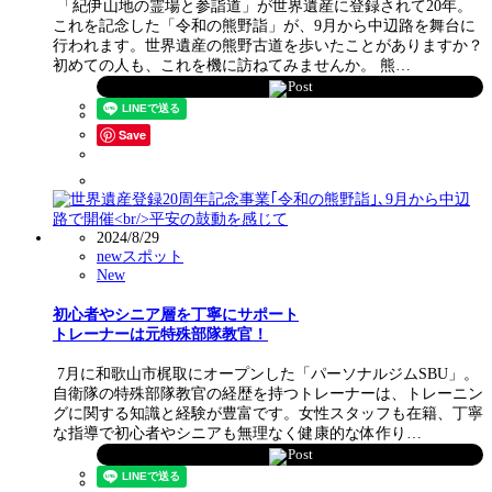
「紀伊山地の霊場と参詣道」が世界遺産に登録されて20年。
これを記念した「令和の熊野詣」が、9月から中辺路を舞台に
行われます。世界遺産の熊野古道を歩いたことがありますか？
初めての人も、これを機に訪ねてみませんか。 熊…
Post
Save
2024/8/29
newスポット
New
初心者やシニア層を丁寧にサポート
トレーナーは元特殊部隊教官！
7月に和歌山市梶取にオープンした「パーソナルジムSBU」。
自衛隊の特殊部隊教官の経歴を持つトレーナーは、トレーニン
グに関する知識と経験が豊富です。女性スタッフも在籍、丁寧
な指導で初心者やシニアも無理なく健康的な体作り…
Post