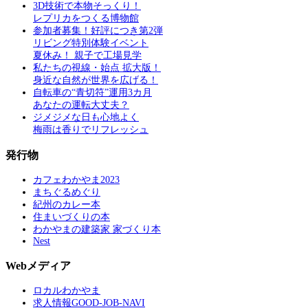
3D技術で本物そっくり！
レプリカをつくる博物館
参加者募集！好評につき第2弾
リビング特別体験イベント
夏休み！ 親子で工場見学
私たちの視線・始点 拡大版！
身近な自然が世界を広げる！
自転車の“青切符”運用3カ月
あなたの運転大丈夫？
ジメジメな日も心地よく
梅雨は香りでリフレッシュ
発行物
カフェわかやま2023
まちぐるめぐり
紀州のカレー本
住まいづくりの本
わかやまの建築家 家づくり本
Nest
Webメディア
ロカルわかやま
求人情報GOOD-JOB-NAVI