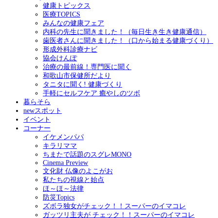
健康トピックス
医療TOPICS
みんなの健康フェア
内科の先生に聞きました！（毎日生き生き健康通信）
歯医者さんに聞きました！（口から始まる健康づくり）
形成外科診療ナビ
協会けんぽ
治療の最前線！専門医に聞く
和歌山市保健所だより
タニタに聞く! 健康づくり
手軽にセルフケア 癒やしのツボ
暮らそら
newスポット
イベント
コーナー
イケメンパパ
キラリママ
ちまたで話題のスグレMONO
Cinema Preview
文化財 仏像のよこがお
私たちの視線と始点
ほ～ほ～法律
防災Topics
ズボラ独女がチェック！！スーパーのイマコレ
ガッツリ主夫が チェック！！スーパーのイマコレ