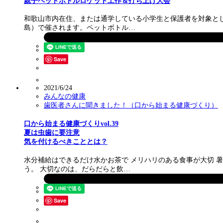
親子ペットボトルロケット工作＆打ち上げ大会
和歌山市内在住、または通学している小学生と保護者を対象とし
島）で催されます。ペットボトル…
Save
2021/6/24
みんなの健康
歯医者さんに聞きました！（口から始まる健康づくり）
口から始まる健康づくりvol.39
夏は虫歯に要注意
気を付けるべきこととは？
水分補給はできるだけ水かお茶で メリハリのある食事が大切 
う。 大切なのは、だらだらと飲…
Save