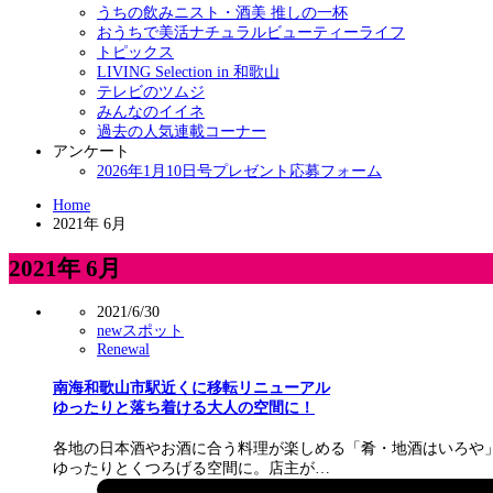
うちの飲みニスト・酒美 推しの一杯
おうちで美活ナチュラルビューティーライフ
トピックス
LIVING Selection in 和歌山
テレビのツムジ
みんなのイイネ
過去の人気連載コーナー
アンケート
2026年1月10日号プレゼント応募フォーム
Home
2021年 6月
2021年 6月
2021/6/30
newスポット
Renewal
南海和歌山市駅近くに移転リニューアル
ゆったりと落ち着ける大人の空間に！
各地の日本酒やお酒に合う料理が楽しめる「肴・地酒はいろや
ゆったりとくつろげる空間に。店主が…