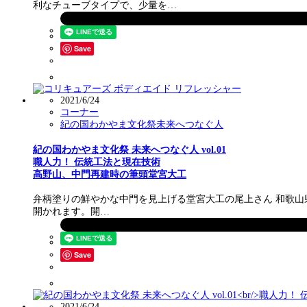
利なチューブタイプで、少量を…
Save
2021/6/24
コーナー
紀の国わかやま文化祭未来へつなぐ人
紀の国わかやま文化祭 未来へつなぐ人 vol.01
職人力！ 伝統工法と現在技術
高野山、中門再建時の筆頭堂宮大工
弁柄塗りの鮮やかな中門を見上げる堂宮大工の尾上さん 和歌山県で
開かれます。開…
Save
2021/6/24