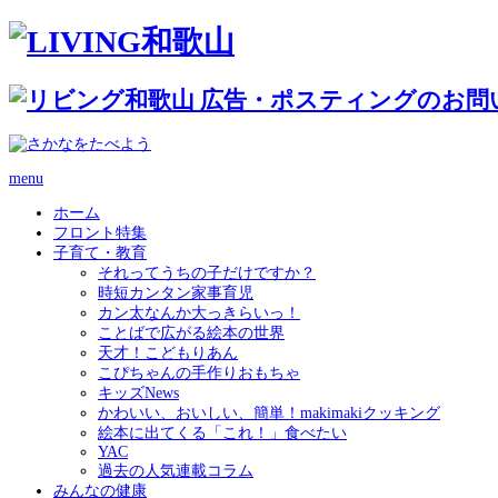
menu
ホーム
フロント特集
子育て・教育
それってうちの子だけですか？
時短カンタン家事育児
カン太なんか大っきらいっ！
ことばで広がる絵本の世界
天才！こどもりあん
こぴちゃんの手作りおもちゃ
キッズNews
かわいい、おいしい、簡単！makimakiクッキング
絵本に出てくる「これ！」食べたい
YAC
過去の人気連載コラム
みんなの健康