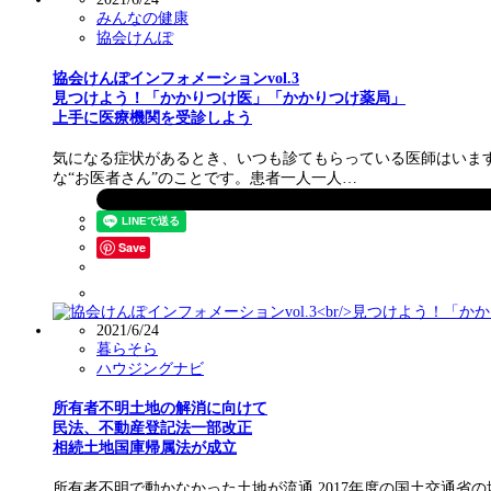
みんなの健康
協会けんぽ
協会けんぽインフォメーションvol.3
見つけよう！「かかりつけ医」「かかりつけ薬局」
上手に医療機関を受診しよう
気になる症状があるとき、いつも診てもらっている医師はいま
な“お医者さん”のことです。患者一人一人…
Save
2021/6/24
暮らそら
ハウジングナビ
所有者不明土地の解消に向けて
民法、不動産登記法一部改正
相続土地国庫帰属法が成立
所有者不明で動かなかった土地が流通 2017年度の国土交通