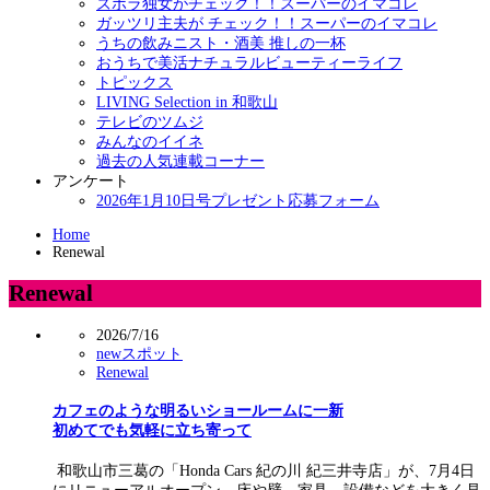
ズボラ独女がチェック！！スーパーのイマコレ
ガッツリ主夫が チェック！！スーパーのイマコレ
うちの飲みニスト・酒美 推しの一杯
おうちで美活ナチュラルビューティーライフ
トピックス
LIVING Selection in 和歌山
テレビのツムジ
みんなのイイネ
過去の人気連載コーナー
アンケート
2026年1月10日号プレゼント応募フォーム
Home
Renewal
Renewal
2026/7/16
newスポット
Renewal
カフェのような明るいショールームに一新
初めてでも気軽に立ち寄って
和歌山市三葛の「Honda Cars 紀の川 紀三井寺店」が、7月4日