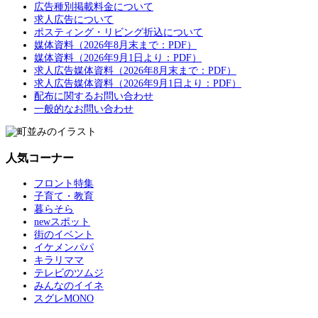
広告種別掲載料金について
求人広告について
ポスティング・リビング折込について
媒体資料（2026年8月末まで：PDF）
媒体資料（2026年9月1日より：PDF）
求人広告媒体資料（2026年8月末まで：PDF）
求人広告媒体資料（2026年9月1日より：PDF）
配布に関するお問い合わせ
一般的なお問い合わせ
人気コーナー
フロント特集
子育て・教育
暮らそら
newスポット
街のイベント
イケメンパパ
キラリママ
テレビのツムジ
みんなのイイネ
スグレMONO