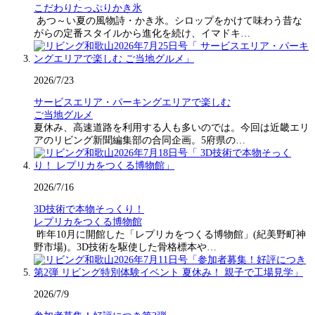
こだわりたっぷりかき氷
あつ～い夏の風物詩・かき氷。シロップをかけて味わう昔な
がらの定番スタイルから進化を続け、イマドキ…
2026/7/23
サービスエリア・パーキングエリアで楽しむ
ご当地グルメ
夏休み、高速道路を利用する人も多いのでは。今回は近畿エリ
アのリビング新聞編集部の合同企画。5府県の…
2026/7/16
3D技術で本物そっくり！
レプリカをつくる博物館
昨年10月に開館した「レプリカをつくる博物館」(紀美野町神
野市場)。3D技術を駆使した骨格標本や…
2026/7/9