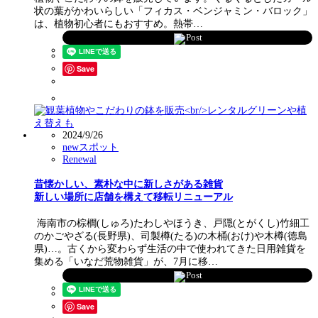
状の葉がかわいらしい「フィカス・ベンジャミン・バロック」
は、植物初心者にもおすすめ。熱帯…
Post
Save
2024/9/26
newスポット
Renewal
昔懐かしい、素朴な中に新しさがある雑貨
新しい場所に店舗を構えて移転リニューアル
海南市の棕櫚(しゅろ)たわしやほうき、戸隠(とがくし)竹細工
のかごやざる(長野県)、司製樽(たる)の木桶(おけ)や木樽(徳島
県)…。古くから変わらず生活の中で使われてきた日用雑貨を
集める「いなだ荒物雑貨」が、7月に移…
Post
Save