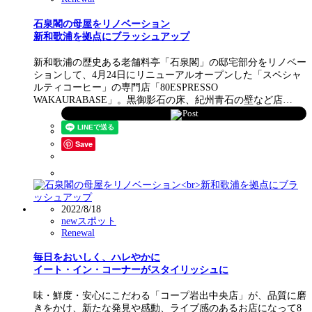
石泉閣の母屋をリノベーション
新和歌浦を拠点にブラッシュアップ
新和歌浦の歴史ある老舗料亭「石泉閣」の邸宅部分をリノベー
ションして、4月24日にリニューアルオープンした「スペシャ
ルティコーヒー」の専門店「80ESPRESSO
WAKAURABASE」。黒御影石の床、紀州青石の壁など店…
Post
Save
2022/8/18
newスポット
Renewal
毎日をおいしく、ハレやかに
イート・イン・コーナーがスタイリッシュに
味・鮮度・安心にこだわる「コープ岩出中央店」が、品質に磨
きをかけ、新たな発見や感動、ライブ感のあるお店になって8