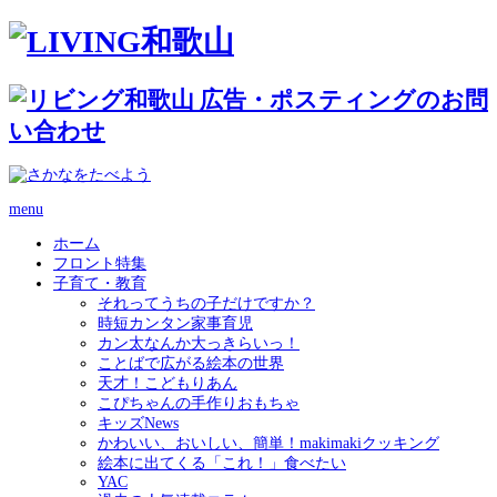
menu
ホーム
フロント特集
子育て・教育
それってうちの子だけですか？
時短カンタン家事育児
カン太なんか大っきらいっ！
ことばで広がる絵本の世界
天才！こどもりあん
こぴちゃんの手作りおもちゃ
キッズNews
かわいい、おいしい、簡単！makimakiクッキング
絵本に出てくる「これ！」食べたい
YAC