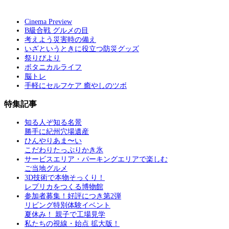
Cinema Preview
B級合戦 グルメの目
考えよう災害時の備え
いざというときに役立つ防災グッズ
祭りびより
ボタニカルライフ
脳トレ
手軽にセルフケア 癒やしのツボ
特集記事
知る人ぞ知る名景
勝手に紀州穴場遺産
ひんやりあま〜い
こだわりたっぷりかき氷
サービスエリア・パーキングエリアで楽しむ
ご当地グルメ
3D技術で本物そっくり！
レプリカをつくる博物館
参加者募集！好評につき第2弾
リビング特別体験イベント
夏休み！ 親子で工場見学
私たちの視線・始点 拡大版！