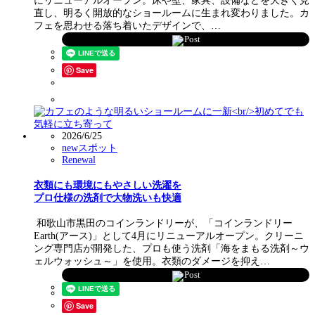
にリニューアルオープン。床や壁、家具、設備などを大きく見
直し、明るく開放的なショールームに生まれ変わりました。カ
フェを思わせる落ち着いたデザインで、…
Post
Save
2026/6/25
newスポット
Renewal
衣類にも環境にもやさしい洗濯を
プロ仕様の洗剤で大物洗いも快適
和歌山市黒田のコインランドリーが、「コインランドリー
Earth(アース)」として4月にリニューアルオープン。クリーニ
ング専門店が開発した、プロも使う洗剤「海をまもる洗剤～ウ
ェルウォッシュ～」を使用。衣類のダメージを抑え…
Post
Save