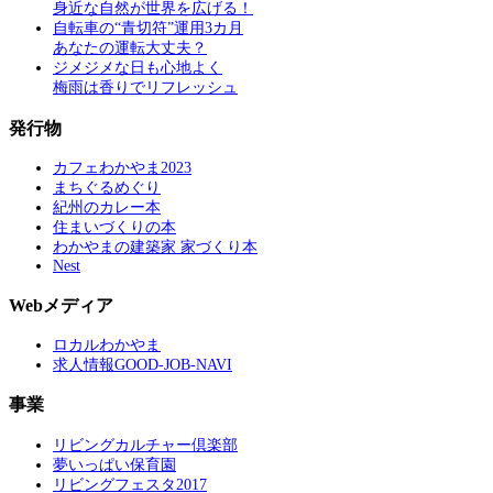
身近な自然が世界を広げる！
自転車の“青切符”運用3カ月
あなたの運転大丈夫？
ジメジメな日も心地よく
梅雨は香りでリフレッシュ
発行物
カフェわかやま2023
まちぐるめぐり
紀州のカレー本
住まいづくりの本
わかやまの建築家 家づくり本
Nest
Webメディア
ロカルわかやま
求人情報GOOD-JOB-NAVI
事業
リビングカルチャー倶楽部
夢いっぱい保育園
リビングフェスタ2017