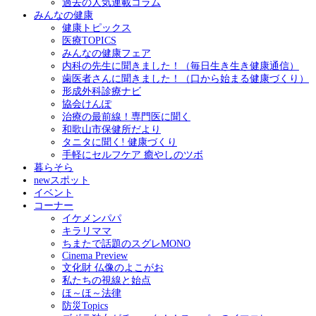
過去の人気連載コラム
みんなの健康
健康トピックス
医療TOPICS
みんなの健康フェア
内科の先生に聞きました！（毎日生き生き健康通信）
歯医者さんに聞きました！（口から始まる健康づくり）
形成外科診療ナビ
協会けんぽ
治療の最前線！専門医に聞く
和歌山市保健所だより
タニタに聞く! 健康づくり
手軽にセルフケア 癒やしのツボ
暮らそら
newスポット
イベント
コーナー
イケメンパパ
キラリママ
ちまたで話題のスグレMONO
Cinema Preview
文化財 仏像のよこがお
私たちの視線と始点
ほ～ほ～法律
防災Topics