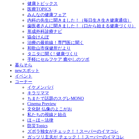
健康トピックス
医療TOPICS
みんなの健康フェア
内科の先生に聞きました！（毎日生き生き健康通信）
歯医者さんに聞きました！（口から始まる健康づくり）
形成外科診療ナビ
協会けんぽ
治療の最前線！専門医に聞く
和歌山市保健所だより
タニタに聞く! 健康づくり
手軽にセルフケア 癒やしのツボ
暮らそら
newスポット
イベント
コーナー
イケメンパパ
キラリママ
ちまたで話題のスグレMONO
Cinema Preview
文化財 仏像のよこがお
私たちの視線と始点
ほ～ほ～法律
防災Topics
ズボラ独女がチェック！！スーパーのイマコレ
ガッツリ主夫が チェック！！スーパーのイマコレ