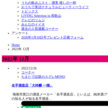
うちの飲みニスト・酒美 推しの一杯
おうちで美活ナチュラルビューティーライフ
トピックス
LIVING Selection in 和歌山
テレビのツムジ
みんなのイイネ
過去の人気連載コーナー
アンケート
2026年1月10日号プレゼント応募フォーム
Home
2022年 12月
2022年 12月
2022/12/26
コーナー
ちまたで話題のスグレMONO
名手酒造店「大吟醸 一掴」
海南市黒江の酒造メーカー「名手酒造店」といえば、純米酒ブラン
の知る人ぞ知る名手酒造…