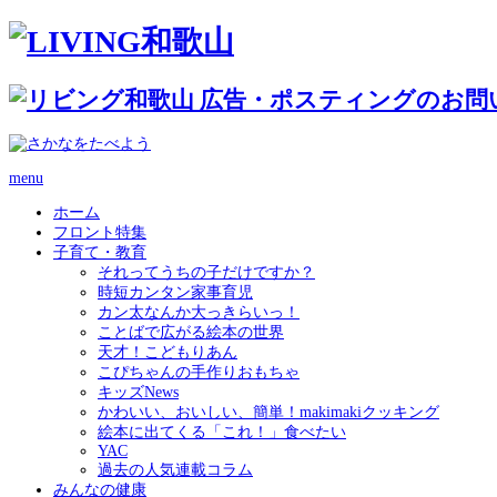
menu
ホーム
フロント特集
子育て・教育
それってうちの子だけですか？
時短カンタン家事育児
カン太なんか大っきらいっ！
ことばで広がる絵本の世界
天才！こどもりあん
こぴちゃんの手作りおもちゃ
キッズNews
かわいい、おいしい、簡単！makimakiクッキング
絵本に出てくる「これ！」食べたい
YAC
過去の人気連載コラム
みんなの健康