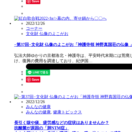
Save
2022/12/26
コーナー
文化財 仏像のよこがお
−第37回−文化財 仏像のよこがお「神護寺領 神野真国荘の仏像 
弘法大師ゆかりの京都洛北・神護寺は、平安時代末期には荒廃
け、復興の費用を調達しており、紀伊国…
Save
2022/12/26
みんなの健康
みんなの健康
,
健康トピックス
長引く咳や痰、疲労感などの症状はありませんか？
抗酸菌が原因の「肺NTM症」