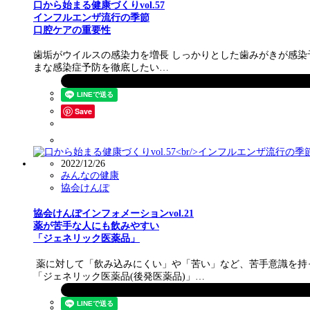
口から始まる健康づくりvol.57
インフルエンザ流行の季節
口腔ケアの重要性
歯垢がウイルスの感染力を増長 しっかりとした歯みがきが感染
まな感染症予防を徹底したい…
Save
2022/12/26
みんなの健康
協会けんぽ
協会けんぽインフォメーションvol.21
薬が苦手な人にも飲みやすい
「ジェネリック医薬品」
薬に対して「飲み込みにくい」や「苦い」など、苦手意識を持
「ジェネリック医薬品(後発医薬品)」…