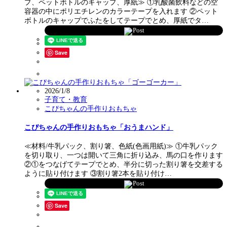
プ、ペットボトルのキャップ、厚紙≫ ①乳酸菌飲料などの空
容器の中にポリエチレンのカラーテープを入れます ②ペット
ボトルのキャップでふたをしてテープでとめ、厚紙でタ…
Post
Save
2026/1/8
子育て・教育
こぴちゃんの手作りおもちゃ
こぴちゃんの手作りおもちゃ「おうまハンド」
≪材料/牛乳パック、割り箸、色紙(色画用紙)≫ ①牛乳パック
を切り取り、一つは開いて三角に折り込み、馬の口を作ります
②①をつなげてテープでとめ、半分に切った割り箸を交差する
ように貼り付けます ③割り箸2本を貼り付け…
Post
Save