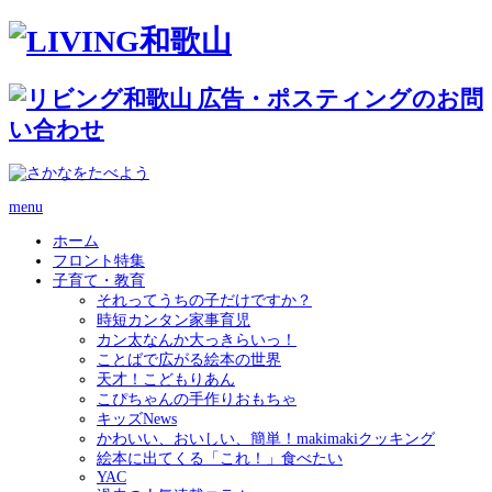
menu
ホーム
フロント特集
子育て・教育
それってうちの子だけですか？
時短カンタン家事育児
カン太なんか大っきらいっ！
ことばで広がる絵本の世界
天才！こどもりあん
こぴちゃんの手作りおもちゃ
キッズNews
かわいい、おいしい、簡単！makimakiクッキング
絵本に出てくる「これ！」食べたい
YAC