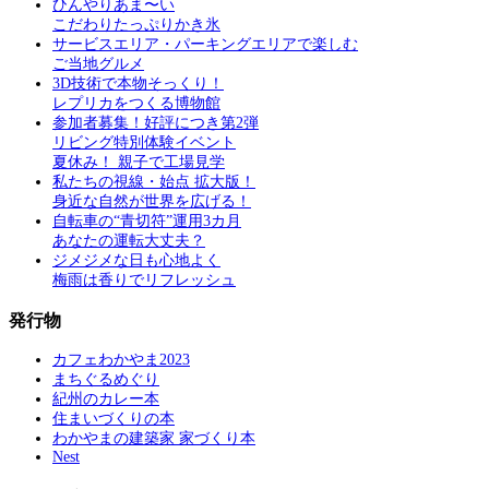
ひんやりあま〜い
こだわりたっぷりかき氷
サービスエリア・パーキングエリアで楽しむ
ご当地グルメ
3D技術で本物そっくり！
レプリカをつくる博物館
参加者募集！好評につき第2弾
リビング特別体験イベント
夏休み！ 親子で工場見学
私たちの視線・始点 拡大版！
身近な自然が世界を広げる！
自転車の“青切符”運用3カ月
あなたの運転大丈夫？
ジメジメな日も心地よく
梅雨は香りでリフレッシュ
発行物
カフェわかやま2023
まちぐるめぐり
紀州のカレー本
住まいづくりの本
わかやまの建築家 家づくり本
Nest