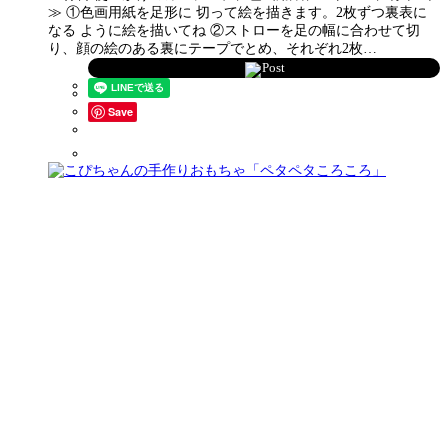
≫ ①色画用紙を足形に 切って絵を描きます。2枚ずつ裏表に
なる ように絵を描いてね ②ストローを足の幅に合わせて切
り、顔の絵のある裏にテープでとめ、それぞれ2枚…
Post
Save