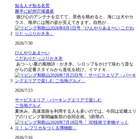
知る人ぞ知る名景
勝手に紀州穴場遺産
遊び心のアンテナを立てて、景色を眺めると、海には犬やカ
ラス、海岸には熊の姿が見えてきます。自然が…
2026/7/30
ひんやりあま〜い
こだわりたっぷりかき氷
あつ～い夏の風物詩・かき氷。シロップをかけて味わう昔な
がらの定番スタイルから進化を続け、イマドキ…
2026/7/23
サービスエリア・パーキングエリアで楽しむ
ご当地グルメ
夏休み、高速道路を利用する人も多いのでは。今回は近畿エリ
アのリビング新聞編集部の合同企画。5府県の…
2026/7/16