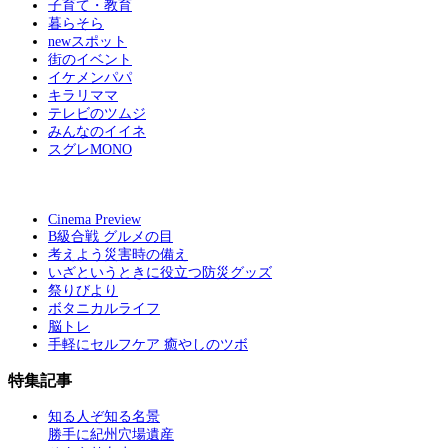
子育て・教育
暮らそら
newスポット
街のイベント
イケメンパパ
キラリママ
テレビのツムジ
みんなのイイネ
スグレMONO
Cinema Preview
B級合戦 グルメの目
考えよう災害時の備え
いざというときに役立つ防災グッズ
祭りびより
ボタニカルライフ
脳トレ
手軽にセルフケア 癒やしのツボ
特集記事
知る人ぞ知る名景
勝手に紀州穴場遺産