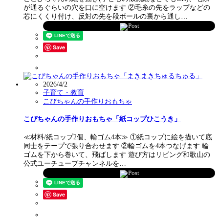
が通るぐらいの穴を口に空けます ②毛糸の先をラップなどの
芯にくくり付け、反対の先を段ボールの裏から通し…
Post
Save
2026/4/2
子育て・教育
こぴちゃんの手作りおもちゃ
こぴちゃんの手作りおもちゃ「紙コップひこうき」
≪材料/紙コップ2個、輪ゴム4本≫ ①紙コップに絵を描いて底
同士をテープで張り合わせます ②輪ゴムを4本つなげます 輪
ゴムを下から巻いて、飛ばします 遊び方はリビング和歌山の
公式ユーチューブチャンネルを…
Post
Save