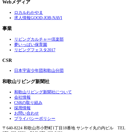
Webメディア
ロカルわかやま
求人情報GOOD-JOB-NAVI
事業
リビングカルチャー倶楽部
夢いっぱい保育園
リビングフェスタ2017
CSR
日本宇宙少年団和歌山分団
和歌山リビング新聞社
和歌山リビング新聞社について
会社情報
CSRの取り組み
採用情報
お問い合わせ
プライバシーポリシー
〒640-8224 和歌山市小野町1丁目18番地 サンケイ丸の内ビル TEL