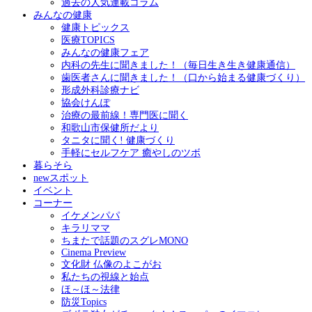
過去の人気連載コラム
みんなの健康
健康トピックス
医療TOPICS
みんなの健康フェア
内科の先生に聞きました！（毎日生き生き健康通信）
歯医者さんに聞きました！（口から始まる健康づくり）
形成外科診療ナビ
協会けんぽ
治療の最前線！専門医に聞く
和歌山市保健所だより
タニタに聞く! 健康づくり
手軽にセルフケア 癒やしのツボ
暮らそら
newスポット
イベント
コーナー
イケメンパパ
キラリママ
ちまたで話題のスグレMONO
Cinema Preview
文化財 仏像のよこがお
私たちの視線と始点
ほ～ほ～法律
防災Topics