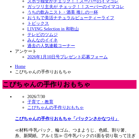
ズボラ独女がチェック！！スーパーのイマコレ
ガッツリ主夫が チェック！！スーパーのイマコレ
うちの飲みニスト・酒美 推しの一杯
おうちで美活ナチュラルビューティーライフ
トピックス
LIVING Selection in 和歌山
テレビのツムジ
みんなのイイネ
過去の人気連載コーナー
アンケート
2026年1月10日号プレゼント応募フォーム
Home
こぴちゃんの手作りおもちゃ
こぴちゃんの手作りおもちゃ
2026/7/30
子育て・教育
こぴちゃんの手作りおもちゃ
こぴちゃんの手作りおもちゃ「パックンさかなつり」
≪材料/牛乳パック、輪ゴム、つまようじ、色紙、割り箸、
糸、新聞紙、アルミ箔≫ ①牛乳パックの1面を切り取って注ぎ