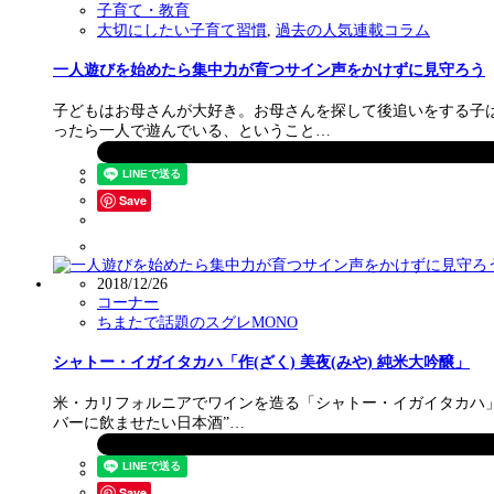
子育て・教育
大切にしたい子育て習慣
,
過去の人気連載コラム
一人遊びを始めたら集中力が育つサイン声をかけずに見守ろう
子どもはお母さんが大好き。お母さんを探して後追いをする子
ったら一人で遊んでいる、ということ…
Save
2018/12/26
コーナー
ちまたで話題のスグレMONO
シャトー・イガイタカハ「作(ざく) 美夜(みや) 純米大吟醸」
米・カリフォルニアでワインを造る「シャトー・イガイタカハ」と
バーに飲ませたい日本酒”…
Save