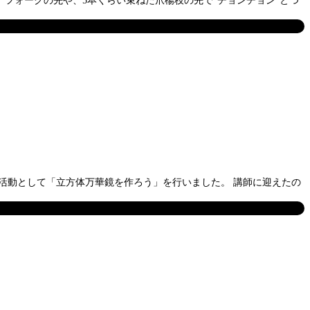
。フォークの先や、5本くらい束ねた爪楊枝の先で“チョンチョン”とつ
定期活動として「立方体万華鏡を作ろう」を行いました。 講師に迎えたの