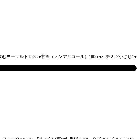
ーグルト150cc●甘酒（ノンアルコール）100cc●ハチミツ小さじ1●