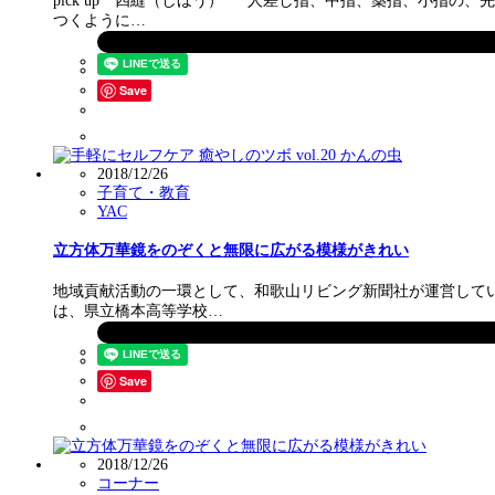
pick up 四縫（しほう） 人差し指、中指、薬指、小指の
つくように…
Save
2018/12/26
子育て・教育
YAC
立方体万華鏡をのぞくと無限に広がる模様がきれい
地域貢献活動の一環として、和歌山リビング新聞社が運営している
は、県立橋本高等学校…
Save
2018/12/26
コーナー