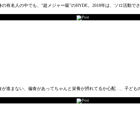
人の中でも、“超メジャー級”のHYDE。2018年は、ソロ活動でさらなる飛
Post
食が進まない、偏食があってちゃんと栄養が摂れてるか心配…、子ども
Post