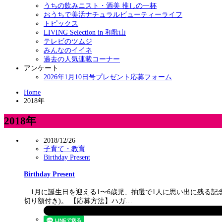
うちの飲みニスト・酒美 推しの一杯
おうちで美活ナチュラルビューティーライフ
トピックス
LIVING Selection in 和歌山
テレビのツムジ
みんなのイイネ
過去の人気連載コーナー
アンケート
2026年1月10日号プレゼント応募フォーム
Home
2018年
2018年
2018/12/26
子育て・教育
Birthday Present
Birthday Present
1月に誕生日を迎える1〜6歳児、抽選で1人に思い出に残る記
切り額付き)。 【応募方法】ハガ…