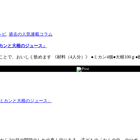
シピ
,
過去の人気連載コラム
カンと大根のジュース」
、おいしく飲めます 《材料（4人分）》 ●ミカン4個●大根100ｇ●飲むヨ
Post