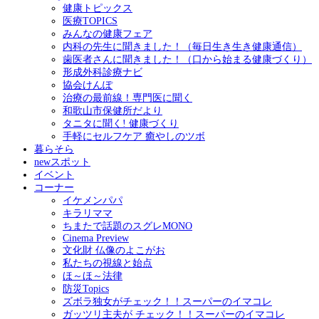
健康トピックス
医療TOPICS
みんなの健康フェア
内科の先生に聞きました！（毎日生き生き健康通信）
歯医者さんに聞きました！（口から始まる健康づくり）
形成外科診療ナビ
協会けんぽ
治療の最前線！専門医に聞く
和歌山市保健所だより
タニタに聞く! 健康づくり
手軽にセルフケア 癒やしのツボ
暮らそら
newスポット
イベント
コーナー
イケメンパパ
キラリママ
ちまたで話題のスグレMONO
Cinema Preview
文化財 仏像のよこがお
私たちの視線と始点
ほ～ほ～法律
防災Topics
ズボラ独女がチェック！！スーパーのイマコレ
ガッツリ主夫が チェック！！スーパーのイマコレ