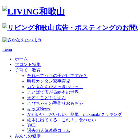
menu
ホーム
フロント特集
子育て・教育
それってうちの子だけですか？
時短カンタン家事育児
カン太なんか大っきらいっ！
ことばで広がる絵本の世界
天才！こどもりあん
こぴちゃんの手作りおもちゃ
キッズNews
かわいい、おいしい、簡単！makimakiクッキング
絵本に出てくる「これ！」食べたい
YAC
過去の人気連載コラム
みんなの健康