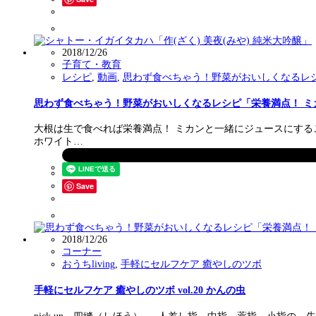
2018/12/26
子育て・教育
レシピ
,
動画
,
思わず食べちゃう！野菜がおいしくなるレ
思わず食べちゃう！野菜がおいしくなるレシピ「栄養満点！ ミ
大根は生で食べれば栄養満点！ ミカンと一緒にジュースにすることで
ホワイト…
Save
2018/12/26
コーナー
おうちliving
,
手軽にセルフケア 癒やしのツボ
手軽にセルフケア 癒やしのツボ vol.20 かんの虫