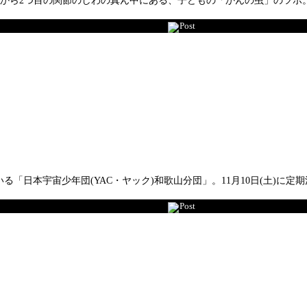
、先から2つ目の関節のしわの真ん中にある、子どもの「かんの虫」のツボ
Post
「日本宇宙少年団(YAC・ヤック)和歌山分団」。11月10日(土)に
Post