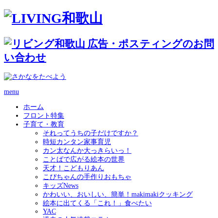
menu
ホーム
フロント特集
子育て・教育
それってうちの子だけですか？
時短カンタン家事育児
カン太なんか大っきらいっ！
ことばで広がる絵本の世界
天才！こどもりあん
こぴちゃんの手作りおもちゃ
キッズNews
かわいい、おいしい、簡単！makimakiクッキング
絵本に出てくる「これ！」食べたい
YAC