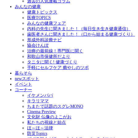
過去の人気連載コラム
みんなの健康
健康トピックス
医療TOPICS
みんなの健康フェア
内科の先生に聞きました！（毎日生き生き健康通信）
歯医者さんに聞きました！（口から始まる健康づくり）
形成外科診療ナビ
協会けんぽ
治療の最前線！専門医に聞く
和歌山市保健所だより
タニタに聞く! 健康づくり
手軽にセルフケア 癒やしのツボ
暮らそら
newスポット
イベント
コーナー
イケメンパパ
キラリママ
ちまたで話題のスグレMONO
Cinema Preview
文化財 仏像のよこがお
私たちの視線と始点
ほ～ほ～法律
防災Topics