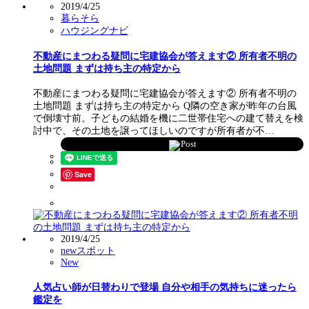
2019/4/25
暮らそら
ハウジングナビ
不動産にまつわる疑問に宅建協会が答えます② 所有者不明の
土地問題 まずは持ち主の特定から
不動産にまつわる疑問に宅建協会が答えます② 所有者不明の
土地問題 まずは持ち主の特定から Q隣の空き家が昨年の台風
で倒壊寸前。子どもの結婚を機に二世帯住宅への建て替えを検
討中で、その土地を譲ってほしいのですが所有者が不…
Post
Save
2019/4/25
newスポット
New
人気占い師が日替わりで登場 自分や相手の気持ちに迷ったら
鑑定を