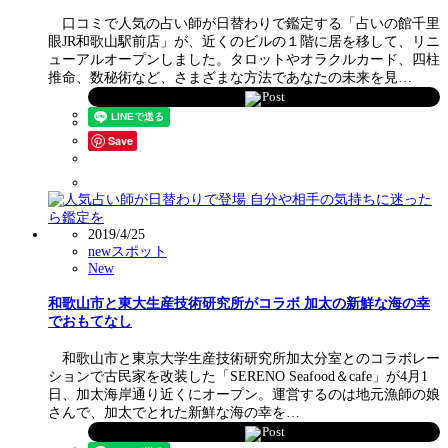
口コミで人気の占い師が日替わりで鑑定する「占いの館千里
眼JR和歌山駅前店」が、近くのビルの１階に居を移して、リニ
ューアルオープンしました。タロットやオラクルカード、四柱
推命、数秘術など、さまざまな方法であなたの未来を見…
Post
Save
2019/4/25
newスポット
New
和歌山市と東大生産技術研究所がコラボ 加太の新鮮な海の幸
でおもてなし
和歌山市と東京大学生産技術研究所加太分室とのコラボレー
ションで古民家を改装した「SERENO Seafood＆cafe」が4月1
日、加太海岸通り近くにオープン。運営するのは地元漁師の娘
さんで、加太でとれた新鮮な海の幸を…
Post