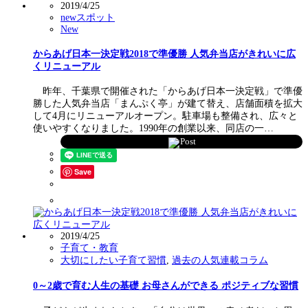
2019/4/25
newスポット
New
からあげ日本一決定戦2018で準優勝 人気弁当店がきれいに広
くリニューアル
昨年、千葉県で開催された「からあげ日本一決定戦」で準優
勝した人気弁当店「まんぷく亭」が建て替え、店舗面積を拡大
して4月にリニューアルオープン。駐車場も整備され、広々と
使いやすくなりました。1990年の創業以来、同店の一…
Post
Save
2019/4/25
子育て・教育
大切にしたい子育て習慣
,
過去の人気連載コラム
0～2歳で育む人生の基礎 お母さんができる ポジティブな習慣