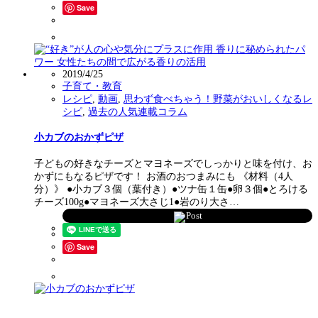
Save
2019/4/25
子育て・教育
レシピ
,
動画
,
思わず食べちゃう！野菜がおいしくなるレ
シピ
,
過去の人気連載コラム
小カブのおかずピザ
子どもの好きなチーズとマヨネーズでしっかりと味を付け、お
かずにもなるピザです！ お酒のおつまみにも 《材料（4人
分）》 ●小カブ３個（葉付き）●ツナ缶１缶●卵３個●とろける
チーズ100g●マヨネーズ大さじ1●岩のり大さ…
Post
Save