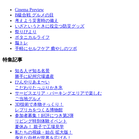
Cinema Preview
B級合戦 グルメの目
考えよう災害時の備え
いざというときに役立つ防災グッズ
祭りびより
ボタニカルライフ
脳トレ
手軽にセルフケア 癒やしのツボ
特集記事
知る人ぞ知る名景
勝手に紀州穴場遺産
ひんやりあま〜い
こだわりたっぷりかき氷
サービスエリア・パーキングエリアで楽しむ
ご当地グルメ
3D技術で本物そっくり！
レプリカをつくる博物館
参加者募集！好評につき第2弾
リビング特別体験イベント
夏休み！ 親子で工場見学
私たちの視線・始点 拡大版！
身近な自然が世界を広げる！