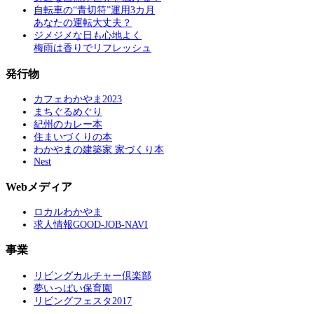
自転車の“青切符”運用3カ月
あなたの運転大丈夫？
ジメジメな日も心地よく
梅雨は香りでリフレッシュ
発行物
カフェわかやま2023
まちぐるめぐり
紀州のカレー本
住まいづくりの本
わかやまの建築家 家づくり本
Nest
Webメディア
ロカルわかやま
求人情報GOOD-JOB-NAVI
事業
リビングカルチャー倶楽部
夢いっぱい保育園
リビングフェスタ2017