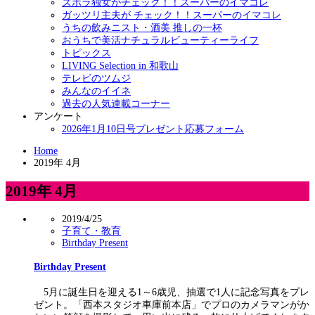
ズボラ独女がチェック！！スーパーのイマコレ
ガッツリ主夫が チェック！！スーパーのイマコレ
うちの飲みニスト・酒美 推しの一杯
おうちで美活ナチュラルビューティーライフ
トピックス
LIVING Selection in 和歌山
テレビのツムジ
みんなのイイネ
過去の人気連載コーナー
アンケート
2026年1月10日号プレゼント応募フォーム
Home
2019年 4月
2019年 4月
2019/4/25
子育て・教育
Birthday Present
Birthday Present
5月に誕生日を迎える1～6歳児、抽選で1人に記念写真をプレ
ゼント。「西本スタジオ車庫前本店」でプロのカメラマンがか