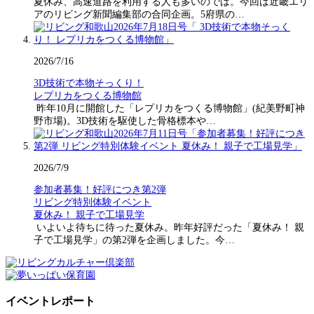
夏休み、高速道路を利用する人も多いのでは。今回は近畿エリ
アのリビング新聞編集部の合同企画。5府県の…
2026/7/16
3D技術で本物そっくり！
レプリカをつくる博物館
昨年10月に開館した「レプリカをつくる博物館」(紀美野町神
野市場)。3D技術を駆使した骨格標本や…
2026/7/9
参加者募集！好評につき第2弾
リビング特別体験イベント
夏休み！ 親子で工場見学
いよいよ待ちに待った夏休み。昨年好評だった「夏休み！ 親
子で工場見学」の第2弾を企画しました。今…
イベントレポート