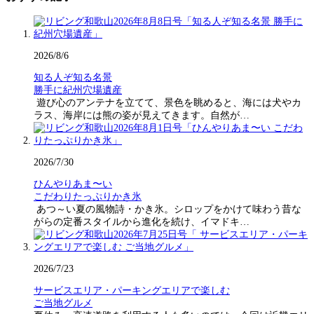
2026/8/6
知る人ぞ知る名景
勝手に紀州穴場遺産
遊び心のアンテナを立てて、景色を眺めると、海には犬やカ
ラス、海岸には熊の姿が見えてきます。自然が…
2026/7/30
ひんやりあま〜い
こだわりたっぷりかき氷
あつ～い夏の風物詩・かき氷。シロップをかけて味わう昔な
がらの定番スタイルから進化を続け、イマドキ…
2026/7/23
サービスエリア・パーキングエリアで楽しむ
ご当地グルメ