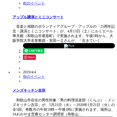
街のイベント
アップル講演とミニコンサート
音楽と傾聴のボランティアグループ・アップルの「25周年記
念・講演とミニコンサート」が、4月13日（土）にルミエール
華月殿（和歌山市屋形町）で実施されます。午後1時から、大
阪学院大学名誉教授・安田一之さんが、「生きていく…
Post
Save
2019/4/4
街のイベント
メンズキッチン吉宗
和歌山市在住の男性対象「男の料理倶楽部（くらぶ）・メン
ズキッチン吉宗」が、5月21日（火）～2020年1月21日（火）の
全5回、奇数月の午前10時～午後1時に実施されます。場所は、
JAわかやま営農センター調理室（和歌山…