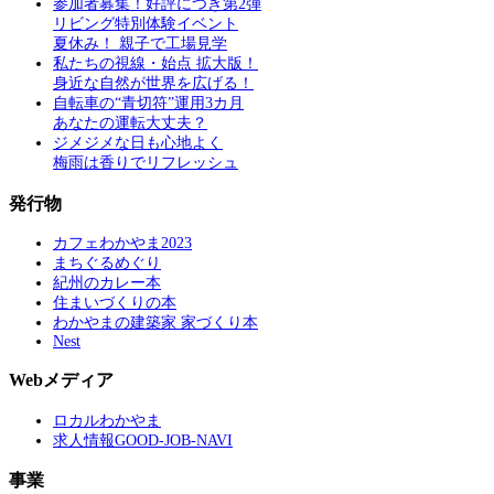
参加者募集！好評につき第2弾
リビング特別体験イベント
夏休み！ 親子で工場見学
私たちの視線・始点 拡大版！
身近な自然が世界を広げる！
自転車の“青切符”運用3カ月
あなたの運転大丈夫？
ジメジメな日も心地よく
梅雨は香りでリフレッシュ
発行物
カフェわかやま2023
まちぐるめぐり
紀州のカレー本
住まいづくりの本
わかやまの建築家 家づくり本
Nest
Webメディア
ロカルわかやま
求人情報GOOD-JOB-NAVI
事業