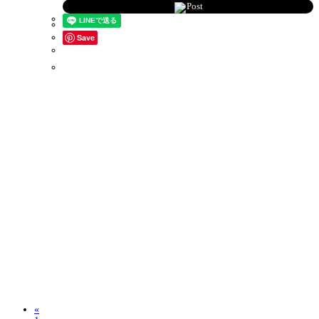
Post
Save
«