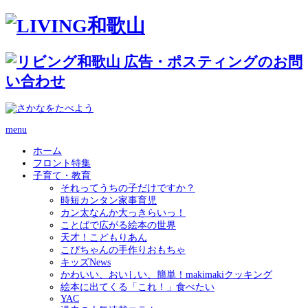
menu
ホーム
フロント特集
子育て・教育
それってうちの子だけですか？
時短カンタン家事育児
カン太なんか大っきらいっ！
ことばで広がる絵本の世界
天才！こどもりあん
こぴちゃんの手作りおもちゃ
キッズNews
かわいい、おいしい、簡単！makimakiクッキング
絵本に出てくる「これ！」食べたい
YAC