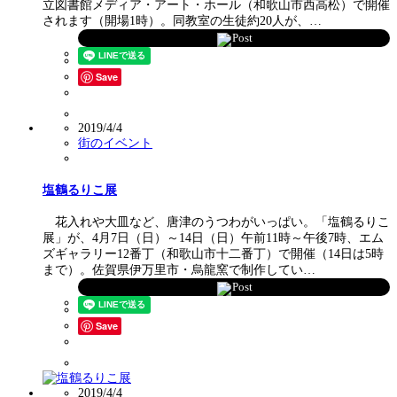
立図書館メディア・アート・ホール（和歌山市西高松）で開催
されます（開場1時）。同教室の生徒約20人が、…
Post
Save
2019/4/4
街のイベント
塩鶴るりこ展
花入れや大皿など、唐津のうつわがいっぱい。「塩鶴るりこ
展」が、4月7日（日）～14日（日）午前11時～午後7時、エム
ズギャラリー12番丁（和歌山市十二番丁）で開催（14日は5時
まで）。佐賀県伊万里市・烏龍窯で制作してい…
Post
Save
2019/4/4