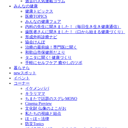
過去の人気連載コラム
みんなの健康
健康トピックス
医療TOPICS
みんなの健康フェア
内科の先生に聞きました！（毎日生き生き健康通信）
歯医者さんに聞きました！（口から始まる健康づくり）
形成外科診療ナビ
協会けんぽ
治療の最前線！専門医に聞く
和歌山市保健所だより
タニタに聞く! 健康づくり
手軽にセルフケア 癒やしのツボ
暮らそら
newスポット
イベント
コーナー
イケメンパパ
キラリママ
ちまたで話題のスグレMONO
Cinema Preview
文化財 仏像のよこがお
私たちの視線と始点
ほ～ほ～法律
防災Topics