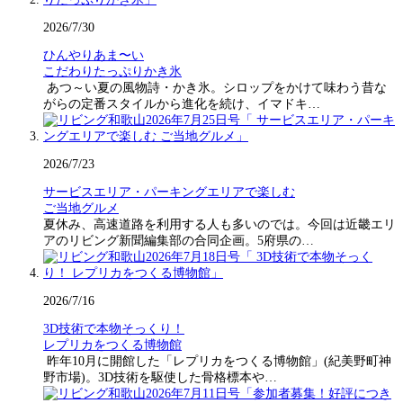
2026/7/30
ひんやりあま〜い
こだわりたっぷりかき氷
あつ～い夏の風物詩・かき氷。シロップをかけて味わう昔な
がらの定番スタイルから進化を続け、イマドキ…
2026/7/23
サービスエリア・パーキングエリアで楽しむ
ご当地グルメ
夏休み、高速道路を利用する人も多いのでは。今回は近畿エリ
アのリビング新聞編集部の合同企画。5府県の…
2026/7/16
3D技術で本物そっくり！
レプリカをつくる博物館
昨年10月に開館した「レプリカをつくる博物館」(紀美野町神
野市場)。3D技術を駆使した骨格標本や…