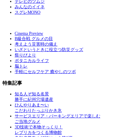
テレビのツムジ
みんなのイイネ
スグレMONO
Cinema Preview
B級合戦 グルメの目
考えよう災害時の備え
いざというときに役立つ防災グッズ
祭りびより
ボタニカルライフ
脳トレ
手軽にセルフケア 癒やしのツボ
特集記事
知る人ぞ知る名景
勝手に紀州穴場遺産
ひんやりあま〜い
こだわりたっぷりかき氷
サービスエリア・パーキングエリアで楽しむ
ご当地グルメ
3D技術で本物そっくり！
レプリカをつくる博物館