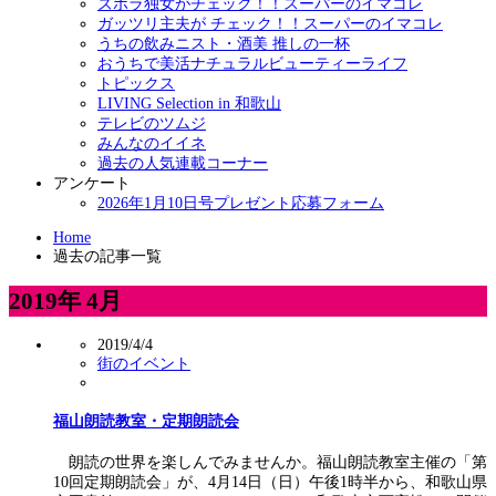
ズボラ独女がチェック！！スーパーのイマコレ
ガッツリ主夫が チェック！！スーパーのイマコレ
うちの飲みニスト・酒美 推しの一杯
おうちで美活ナチュラルビューティーライフ
トピックス
LIVING Selection in 和歌山
テレビのツムジ
みんなのイイネ
過去の人気連載コーナー
アンケート
2026年1月10日号プレゼント応募フォーム
Home
過去の記事一覧
2019年 4月
2019/4/4
街のイベント
福山朗読教室・定期朗読会
朗読の世界を楽しんでみませんか。福山朗読教室主催の「第
10回定期朗読会」が、4月14日（日）午後1時半から、和歌山県