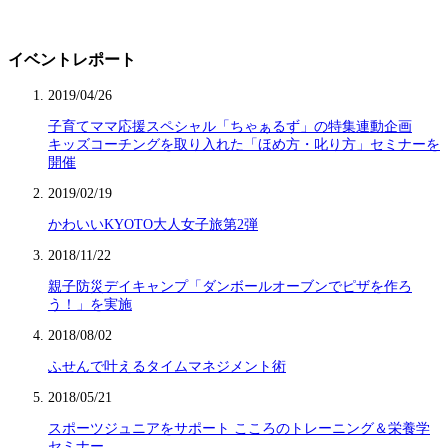
イベントレポート
2019/04/26
子育てママ応援スペシャル「ちゃぁるず」の特集連動企画
キッズコーチングを取り入れた「ほめ方・叱り方」セミナーを
開催
2019/02/19
かわいいKYOTO大人女子旅第2弾
2018/11/22
親子防災デイキャンプ「ダンボールオーブンでピザを作ろ
う！」を実施
2018/08/02
ふせんで叶えるタイムマネジメント術
2018/05/21
スポーツジュニアをサポート こころのトレーニング＆栄養学
セミナー