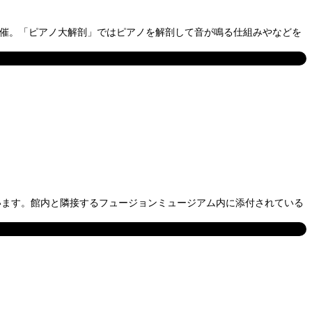
で開催。「ピアノ大解剖」ではピアノを解剖して音が鳴る仕組みやなどを
ています。館内と隣接するフュージョンミュージアム内に添付されている