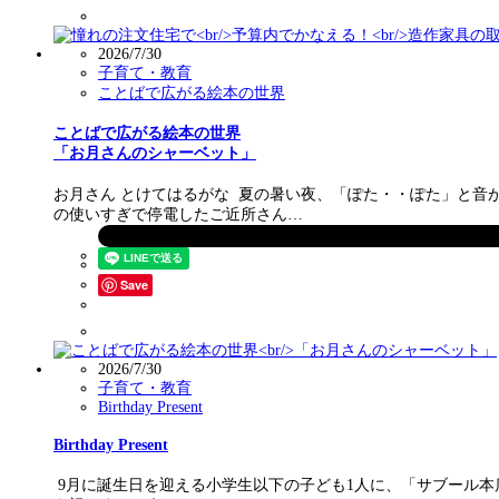
2026/7/30
子育て・教育
ことばで広がる絵本の世界
ことばで広がる絵本の世界
「お月さんのシャーベット」
お月さん とけてはるがな 夏の暑い夜、「ぽた・・ぽた」と
の使いすぎで停電したご近所さん…
Save
2026/7/30
子育て・教育
Birthday Present
Birthday Present
9月に誕生日を迎える小学生以下の子ども1人に、「サブール本