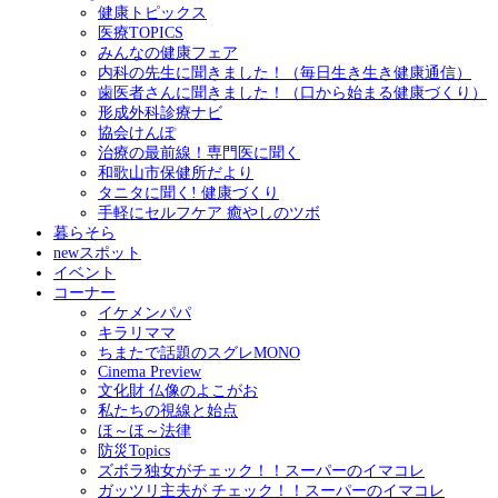
健康トピックス
医療TOPICS
みんなの健康フェア
内科の先生に聞きました！（毎日生き生き健康通信）
歯医者さんに聞きました！（口から始まる健康づくり）
形成外科診療ナビ
協会けんぽ
治療の最前線！専門医に聞く
和歌山市保健所だより
タニタに聞く! 健康づくり
手軽にセルフケア 癒やしのツボ
暮らそら
newスポット
イベント
コーナー
イケメンパパ
キラリママ
ちまたで話題のスグレMONO
Cinema Preview
文化財 仏像のよこがお
私たちの視線と始点
ほ～ほ～法律
防災Topics
ズボラ独女がチェック！！スーパーのイマコレ
ガッツリ主夫が チェック！！スーパーのイマコレ