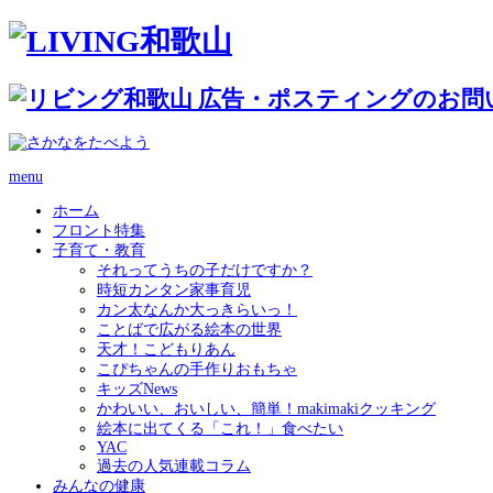
menu
ホーム
フロント特集
子育て・教育
それってうちの子だけですか？
時短カンタン家事育児
カン太なんか大っきらいっ！
ことばで広がる絵本の世界
天才！こどもりあん
こぴちゃんの手作りおもちゃ
キッズNews
かわいい、おいしい、簡単！makimakiクッキング
絵本に出てくる「これ！」食べたい
YAC
過去の人気連載コラム
みんなの健康