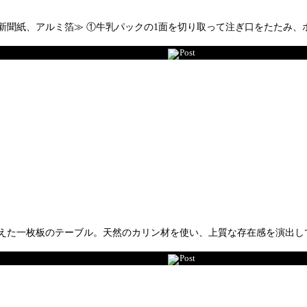
新聞紙、アルミ箔≫ ①牛乳パックの1面を切り取って注ぎ口をたたみ
Post
らえた一枚板のテーブル。天然のカリン材を使い、上質な存在感を演出し
Post