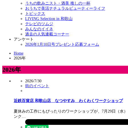
うちの飲みニスト・酒美 推しの一杯
おうちで美活ナチュラルビューティーライフ
トピックス
LIVING Selection in 和歌山
テレビのツムジ
みんなのイイネ
過去の人気連載コーナー
アンケート
2026年1月10日号プレゼント応募フォーム
Home
2026年
2026年
2026/7/30
街のイベント
近鉄百貨店 和歌山店 なつやすみ わくわくワークショップ
夏休みの工作にもぴったりのワークショップが、7月29日（水）
ンク…