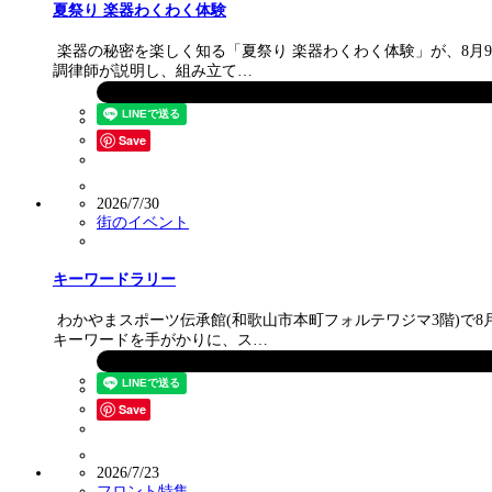
夏祭り 楽器わくわく体験
楽器の秘密を楽しく知る「夏祭り 楽器わくわく体験」が、8月9
調律師が説明し、組み立て…
Save
2026/7/30
街のイベント
キーワードラリー
わかやまスポーツ伝承館(和歌山市本町フォルテワジマ3階)で
キーワードを手がかりに、ス…
Save
2026/7/23
フロント特集