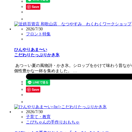
Save
2026/7/30
フロント特集
ひんやりあま〜い
こだわりたっぷりかき氷
あつ～い夏の風物詩・かき氷。シロップをかけて味わう昔なが
個性豊かな一杯を集めました。 …
Save
2026/7/30
子育て・教育
こぴちゃんの手作りおもちゃ