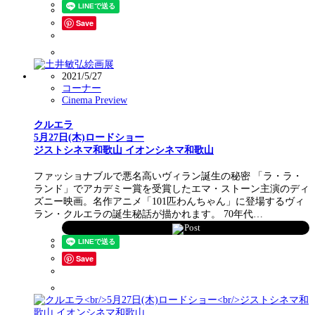
Save
2021/5/27
コーナー
Cinema Preview
クルエラ
5月27日(木)ロードショー
ジストシネマ和歌山 イオンシネマ和歌山
ファッショナブルで悪名高いヴィラン誕生の秘密 「ラ・ラ・
ランド」でアカデミー賞を受賞したエマ・ストーン主演のディ
ズニー映画。名作アニメ「101匹わんちゃん」に登場するヴィ
ラン・クルエラの誕生秘話が描かれます。 70年代…
Post
Save