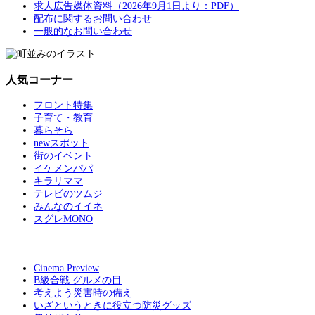
求人広告媒体資料（2026年9月1日より：PDF）
配布に関するお問い合わせ
一般的なお問い合わせ
人気コーナー
フロント特集
子育て・教育
暮らそら
newスポット
街のイベント
イケメンパパ
キラリママ
テレビのツムジ
みんなのイイネ
スグレMONO
Cinema Preview
B級合戦 グルメの目
考えよう災害時の備え
いざというときに役立つ防災グッズ