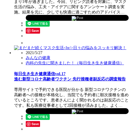
まり1年が過ぎました。今回、リビング読者を対象に、マスク
生活の悩み、工夫・アイデアに関するアンンケート調査を実
施。結果を元に、少しでも快適に過ごすためのアドバイス…
Post
Save
2021/5/27
みんなの健康
内科の先生に聞きました！（毎日生き生き健康通信）
毎日生き生き健康通信vol.17
進む新型コロナ高齢者ワクチン 先行接種者副反応の調査報告
専用サイトで予約できる医院が分かる 新型コロナワクチンの
高齢者への接種が本格化し、当院でも予約者に順次接種を進め
ているところです。患者さんによく聞かれるのは副反応のこと
です。私も医療従事者として2回接種が済みました。よく…
Post
Save