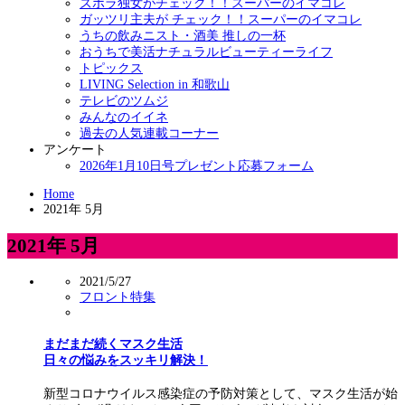
ズボラ独女がチェック！！スーパーのイマコレ
ガッツリ主夫が チェック！！スーパーのイマコレ
うちの飲みニスト・酒美 推しの一杯
おうちで美活ナチュラルビューティーライフ
トピックス
LIVING Selection in 和歌山
テレビのツムジ
みんなのイイネ
過去の人気連載コーナー
アンケート
2026年1月10日号プレゼント応募フォーム
Home
2021年 5月
2021年 5月
2021/5/27
フロント特集
まだまだ続くマスク生活
日々の悩みをスッキリ解決！
新型コロナウイルス感染症の予防対策として、マスク生活が始