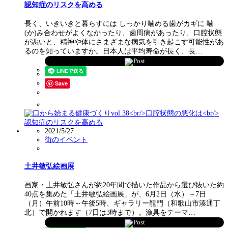
認知症のリスクを高める
長く、いきいきと暮らすには しっかり噛める歯がカギに 噛
(か)み合わせがよくなかったり、歯周病があったり、口腔状態
が悪いと、精神や体にさまざまな病気を引き起こす可能性があ
るのを知っていますか。日本人は平均寿命が長く、長…
Post
Save
2021/5/27
街のイベント
土井敏弘絵画展
画家・土井敏弘さんが約20年間で描いた作品から選び抜いた約
40点を集めた「土井敏弘絵画展」が、6月2日（水）～7日
（月）午前10時～午後5時、ギャラリー龍門（和歌山市湊通丁
北）で開かれます（7日は3時まで）。漁具をテーマ…
Post