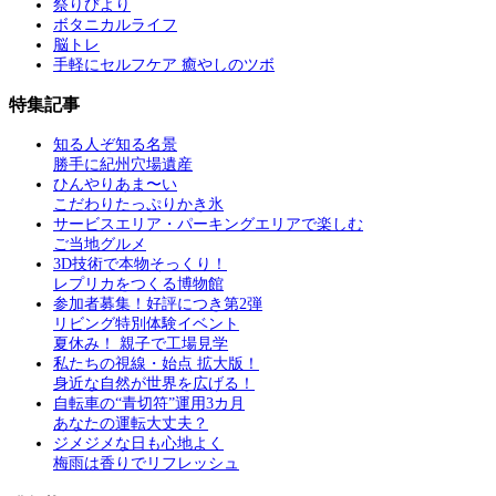
祭りびより
ボタニカルライフ
脳トレ
手軽にセルフケア 癒やしのツボ
特集記事
知る人ぞ知る名景
勝手に紀州穴場遺産
ひんやりあま〜い
こだわりたっぷりかき氷
サービスエリア・パーキングエリアで楽しむ
ご当地グルメ
3D技術で本物そっくり！
レプリカをつくる博物館
参加者募集！好評につき第2弾
リビング特別体験イベント
夏休み！ 親子で工場見学
私たちの視線・始点 拡大版！
身近な自然が世界を広げる！
自転車の“青切符”運用3カ月
あなたの運転大丈夫？
ジメジメな日も心地よく
梅雨は香りでリフレッシュ