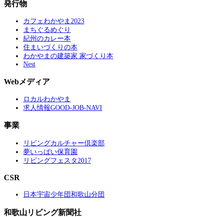
発行物
カフェわかやま2023
まちぐるめぐり
紀州のカレー本
住まいづくりの本
わかやまの建築家 家づくり本
Nest
Webメディア
ロカルわかやま
求人情報GOOD-JOB-NAVI
事業
リビングカルチャー倶楽部
夢いっぱい保育園
リビングフェスタ2017
CSR
日本宇宙少年団和歌山分団
和歌山リビング新聞社