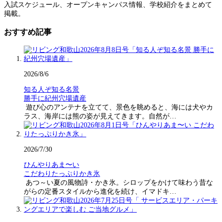
入試スケジュール、オープンキャンパス情報、学校紹介をまとめて
掲載。
おすすめ記事
2026/8/6
知る人ぞ知る名景
勝手に紀州穴場遺産
遊び心のアンテナを立てて、景色を眺めると、海には犬やカ
ラス、海岸には熊の姿が見えてきます。自然が…
2026/7/30
ひんやりあま〜い
こだわりたっぷりかき氷
あつ～い夏の風物詩・かき氷。シロップをかけて味わう昔な
がらの定番スタイルから進化を続け、イマドキ…