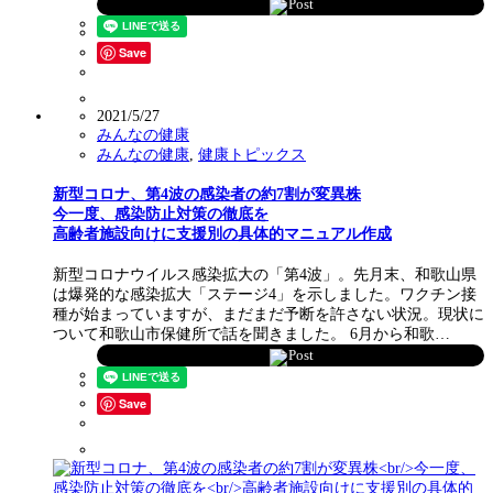
Post
Save
2021/5/27
みんなの健康
みんなの健康
,
健康トピックス
新型コロナ、第4波の感染者の約7割が変異株
今一度、感染防止対策の徹底を
高齢者施設向けに支援別の具体的マニュアル作成
新型コロナウイルス感染拡大の「第4波」。先月末、和歌山県
は爆発的な感染拡大「ステージ4」を示しました。ワクチン接
種が始まっていますが、まだまだ予断を許さない状況。現状に
ついて和歌山市保健所で話を聞きました。 6月から和歌…
Post
Save