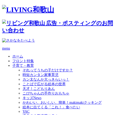
menu
ホーム
フロント特集
子育て・教育
それってうちの子だけですか？
時短カンタン家事育児
カン太なんか大っきらいっ！
ことばで広がる絵本の世界
天才！こどもりあん
こぴちゃんの手作りおもちゃ
キッズNews
かわいい、おいしい、簡単！makimakiクッキング
絵本に出てくる「これ！」食べたい
YAC