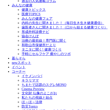
過去の人気連載コラム
みんなの健康
健康トピックス
医療TOPICS
みんなの健康フェア
内科の先生に聞きました！（毎日生き生き健康通信）
歯医者さんに聞きました！（口から始まる健康づくり）
形成外科診療ナビ
協会けんぽ
治療の最前線！専門医に聞く
和歌山市保健所だより
タニタに聞く! 健康づくり
手軽にセルフケア 癒やしのツボ
暮らそら
newスポット
イベント
コーナー
イケメンパパ
キラリママ
ちまたで話題のスグレMONO
Cinema Preview
文化財 仏像のよこがお
私たちの視線と始点
ほ～ほ～法律
防災Topics