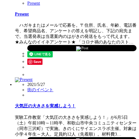
Present
Present
ハガキまたはメールで応募を。〒住所、氏名、年齢、電話番
号、希望商品名、アンケートの答えを明記し、下記の宛先ま
で。当選発表は当選案内のはがきの発送をもって代えます。
★みんなのイイネアンケート★ 「コロナ禍のあなたのスト…
Post
Save
2021/5/27
街のイベント
大気圧の大きさを実感しよう！
実験工作教室「大気圧の大きさを実感しよう！」が6月5日
（土）午前10時～11時半、和歌山市中央コミュニティセンター
（同市三沢町）で実施。きのくにサイエンスラボ主催。対象は
小学４年生～大人。定員約12人（先着順）。材料費3…