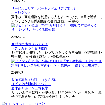
2026/7/23
サービスエリア・パーキングエリアで楽しむ
ご当地グルメ
夏休み、高速道路を利用する人も多いのでは。今回は近畿エリ
アのリビング新聞編集部の合同企画。5府県の…
2026/7/16
3D技術で本物そっくり！
レプリカをつくる博物館
昨年10月に開館した「レプリカをつくる博物館」(紀美野町神
野市場)。3D技術を駆使した骨格標本や…
2026/7/9
参加者募集！好評につき第2弾
リビング特別体験イベント
夏休み！ 親子で工場見学
いよいよ待ちに待った夏休み。昨年好評だった「夏休み！ 親
子で工場見学」の第2弾を企画しました。今…