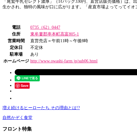
「尾鷲牛乳セレクト濃厚」（1ℓパック330円、直営店販売価格）は、
生かされ、独特の風味が口に広がります。「産直市場よってってイオ
電話
0735（62）0447
住所
東牟婁郡串本町高富805-1
営業時間
直営売店＝午前11時～午後8時
定休日
不定休
駐車場
あり
ホームページ
http://www.owashi-farm.jp/sub06.html
Save
増え続けるヒーローたち その理由とは!?
自然かぞく食堂
フロント特集