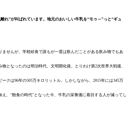
離れ”が叫ばれています。地元のおいしい牛乳を“モゥ～”っと“ギュ
りませんが、学校給食で誰もが一度は飲んだことがある飲み物でもあ
み物となったのは明治時代、文明開化後。とりわけ第2次世界大戦後、
は96年の505万キロリットル。しかしながら、2015年には345万
え、“飽食の時代”となった今、牛乳の栄養価に着目する人が減ってし