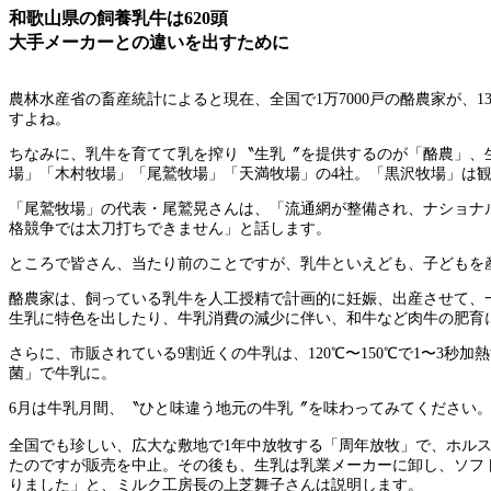
和歌山県の飼養乳牛は620頭
大手メーカーとの違いを出すために
農林水産省の畜産統計によると現在、全国で1万7000戸の酪農家が、1
すよね。
ちなみに、乳牛を育てて乳を搾り〝生乳〞を提供するのが「酪農」、
場」「木村牧場」「尾鷲牧場」「天満牧場」の4社。「黒沢牧場」は
「尾鷲牧場」の代表・尾鷲晃さんは、「流通網が整備され、ナショナ
格競争では太刀打ちできません」と話します。
ところで皆さん、当たり前のことですが、乳牛といえども、子どもを
酪農家は、飼っている乳牛を人工授精で計画的に妊娠、出産させて、
生乳に特色を出したり、牛乳消費の減少に伴い、和牛など肉牛の肥育
さらに、市販されている9割近くの牛乳は、120℃〜150℃で1〜3
菌」で牛乳に。
6月は牛乳月間、〝ひと味違う地元の牛乳〞を味わってみてください
全国でも珍しい、広大な敷地で1年中放牧する「周年放牧」で、ホルス
たのですが販売を中止。その後も、生乳は乳業メーカーに卸し、ソフ
りました」と、ミルク工房長の上芝舞子さんは説明します。