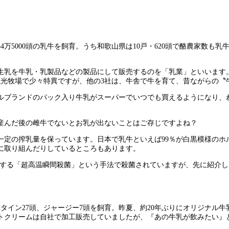
34万5000頭の乳牛を飼育。うち和歌山県は10戸・620頭で酪農家数
生乳を牛乳・乳製品などの製品にして販売するのを「乳業」といいます
観光牧場で少々特異ですが、他の3社は、牛舎で牛を育て、昔ながらの〝
ルブランドのパック入り牛乳がスーパーでいつでも買えるようになり、
産んだ後の雌牛でないとお乳が出ないことはご存じですよね？
一定の搾乳量を保っています。日本で乳牛といえば99％が白黒模様のホ
に取り組んだりしているところもあります。
秒加熱する「超高温瞬間殺菌」という手法で殺菌されていますが、先に紹
。
タイン27頭、ジャージー7頭を飼育。昨夏、約20年ぶりにオリジナル
トクリームは自社で加工販売していましたが、『あの牛乳が飲みたい』