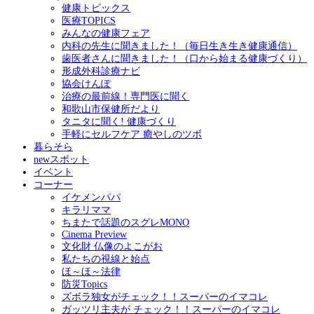
健康トピックス
医療TOPICS
みんなの健康フェア
内科の先生に聞きました！（毎日生き生き健康通信）
歯医者さんに聞きました！（口から始まる健康づくり）
形成外科診療ナビ
協会けんぽ
治療の最前線！専門医に聞く
和歌山市保健所だより
タニタに聞く! 健康づくり
手軽にセルフケア 癒やしのツボ
暮らそら
newスポット
イベント
コーナー
イケメンパパ
キラリママ
ちまたで話題のスグレMONO
Cinema Preview
文化財 仏像のよこがお
私たちの視線と始点
ほ～ほ～法律
防災Topics
ズボラ独女がチェック！！スーパーのイマコレ
ガッツリ主夫が チェック！！スーパーのイマコレ