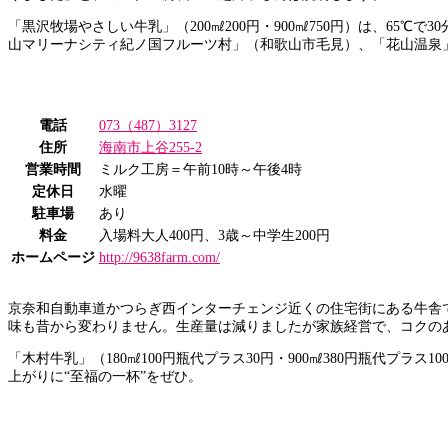
「黒沢牧場やさしい牛乳」（200㎖200円・900㎖750円）は、6
山マリーナシティ紀ノ国フルーツ村」（和歌山市毛見）、「花山温泉
電話
073（487）3127
住所
海南市上谷255-2
営業時間
ミルク工房＝午前10時～午後4時
定休日
水曜
駐車場
あり
料金
入場料大人400円、3歳～中学生200円
ホームページ
http://9638farm.com/
京奈和自動車道かつらぎ西インターチェンジ近くの住宅街にある牛舎
味も昔から変わりません。生産量は減りましたが家族経営で、コクの
「木村牛乳」（180㎖100円瓶代プラス30円・900㎖380円瓶代
上がりに“至福の一杯”をぜひ。