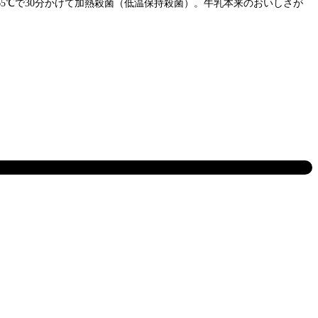
65℃で30分かけて加熱殺菌（低温保持殺菌）。牛乳本来のおいしさが