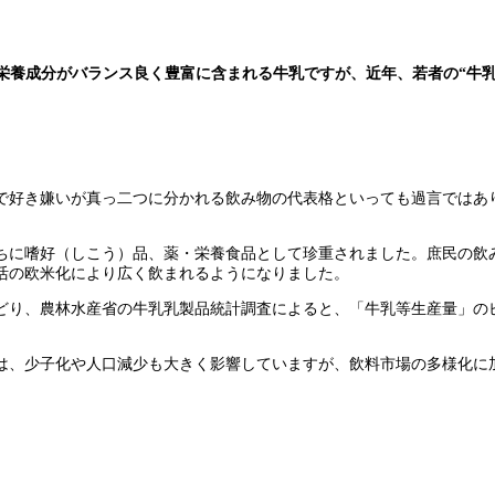
。栄養成分がバランス良く豊富に含まれる牛乳ですが、近年、若者の“牛乳
で好き嫌いが真っ二つに分かれる飲み物の代表格といっても過言ではあ
ちに嗜好（しこう）品、薬・栄養食品として珍重されました。庶民の飲
活の欧米化により広く飲まれるようになりました。
り、農林水産省の牛乳乳製品統計調査によると、「牛乳等生産量」のピーク
は、少子化や人口減少も大きく影響していますが、飲料市場の多様化に加