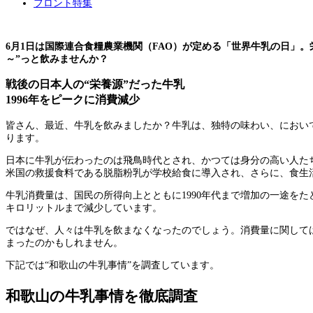
フロント特集
6月1日は国際連合食糧農業機関（FAO）が定める「世界牛乳の日」
～”っと飲みませんか？
戦後の日本人の“栄養源”だった牛乳
1996年をピークに消費減少
皆さん、最近、牛乳を飲みましたか？牛乳は、独特の味わい、におい
ります。
日本に牛乳が伝わったのは飛鳥時代とされ、かつては身分の高い人た
米国の救援食料である脱脂粉乳が学校給食に導入され、さらに、食生
牛乳消費量は、国民の所得向上とともに1990年代まで増加の一途をたど
キロリットルまで減少しています。
ではなぜ、人々は牛乳を飲まなくなったのでしょう。消費量に関して
まったのかもしれません。
下記では“和歌山の牛乳事情”を調査しています。
和歌山の牛乳事情を徹底調査