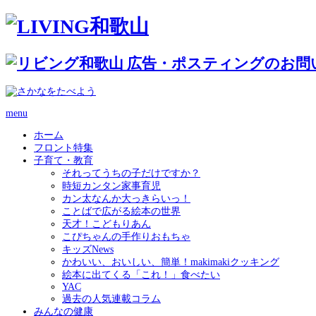
menu
ホーム
フロント特集
子育て・教育
それってうちの子だけですか？
時短カンタン家事育児
カン太なんか大っきらいっ！
ことばで広がる絵本の世界
天才！こどもりあん
こぴちゃんの手作りおもちゃ
キッズNews
かわいい、おいしい、簡単！makimakiクッキング
絵本に出てくる「これ！」食べたい
YAC
過去の人気連載コラム
みんなの健康