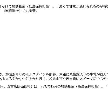
5℃で30分かけて加熱殺菌（低温保持殺菌）。「濃くて甘味が感じられる
」（同市鳴神）でも販売。
で、20頭あまりのホルスタインを飼養。木箱に八角瓶入りの牛乳が並ん
あるまろやかな牛乳を作り続け、和歌山市や岩出市のスイーツ店でも使
プラス100円、直営店販売価格）は、75℃で15分の加熱殺菌（高温保持殺