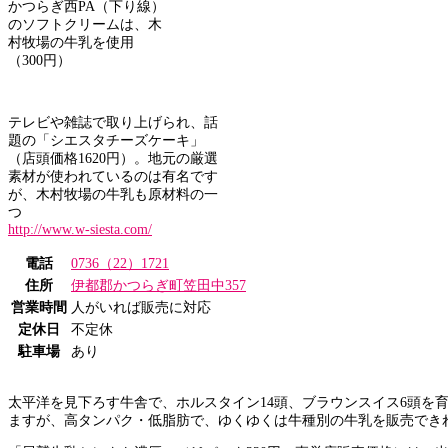
かつらぎ西PA（下り線）
のソフトクリームは、木
村牧場の牛乳を使用
（300円）
テレビや雑誌で取り上げられ、話
題の「シエスタチーズケーキ」
（店頭価格1620円）。地元の厳選
素材が使われているのは有名です
が、木村牧場の牛乳も原材料の一
つ
http://www.w-siesta.com/
電話
0736（22）1721
住所
伊都郡かつらぎ町笠田中357
営業時間
人がいれば販売に対応
定休日
不定休
駐車場
あり
太平洋を見下ろす牛舎で、ホルスタイン14頭、ブラウンスイス6頭を
ますが、高タンパク・低脂肪で、ゆくゆくは牛種別の牛乳を販売でき