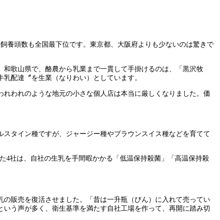
も乳牛飼養頭数も全国最下位です。東京都、大阪府よりも少ないのは驚きで
。和歌山県で、酪農から乳業まで一貫して手掛けるのは、「黒沢牧
牛乳配達〞を生業（なりわい）としています。
われわれのような地元の小さな個人店は本当に厳しくなりました。価
ルスタイン種ですが、ジャージー種やブラウンスイス種などを育てて
介した4社は、自社の生乳を手間暇かかる「低温保持殺菌」「高温保持殺
牛乳の販売を復活させました。「昔は一升瓶（びん）に入れて売ってい
という声が多く、衛生基準を満たす自社工場を作って、再開に踏み切