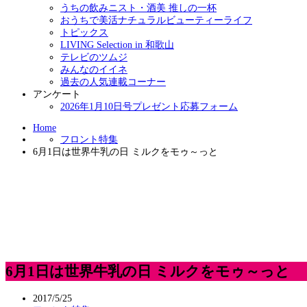
うちの飲みニスト・酒美 推しの一杯
おうちで美活ナチュラルビューティーライフ
トピックス
LIVING Selection in 和歌山
テレビのツムジ
みんなのイイネ
過去の人気連載コーナー
アンケート
2026年1月10日号プレゼント応募フォーム
Home
フロント特集
6月1日は世界牛乳の日 ミルクをモゥ～っと
6月1日は世界牛乳の日 ミルクをモゥ～っと
2017/5/25