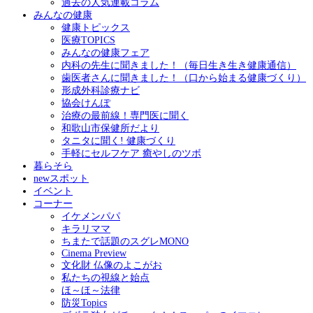
過去の人気連載コラム
みんなの健康
健康トピックス
医療TOPICS
みんなの健康フェア
内科の先生に聞きました！（毎日生き生き健康通信）
歯医者さんに聞きました！（口から始まる健康づくり）
形成外科診療ナビ
協会けんぽ
治療の最前線！専門医に聞く
和歌山市保健所だより
タニタに聞く! 健康づくり
手軽にセルフケア 癒やしのツボ
暮らそら
newスポット
イベント
コーナー
イケメンパパ
キラリママ
ちまたで話題のスグレMONO
Cinema Preview
文化財 仏像のよこがお
私たちの視線と始点
ほ～ほ～法律
防災Topics