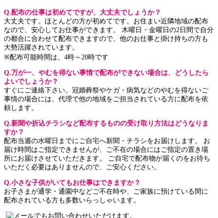
Q.配布の仕事は初めてですが、大丈夫でしょうか？
大丈夫です。ほとんどの方が初めてです。お住まい近隣地域の配布
なので、安心してお仕事ができます。 木曜日・金曜日の2日間で自分
の都合に合わせて配布できますので、他のお仕事と掛け持ちの方も
大勢活躍されています。
※配布可能時間は、4時～20時です
Q.万が一、やむを得ない事情で配布ができない場合は、どうしたら
よいでしょうか？
すぐにご連絡下さい。冠婚葬祭やケガ・病気などのやむを得ないご
事情の場合には、代理で他の地域をご担当されている方に配布を依
頼します。
Q.新聞や折込チラシなど配布するものの受け取り方法はどうなりま
すか？
配布当週の水曜日までにご自宅へ新聞・チラシをお届けします。 お
届け時間はご指定できませんが、ご不在の場合にはご指定の置き場
所にお届けさせていただきます。 ご自宅で配布物が届くのをお待ち
いただく必要はありませんので、ご安心ください。
Q.小さな子供がいてもお仕事はできますか？
お子さまが通学・通園中などご不在時や、ご家族に預けている間に
配布されている方も多数いらっしゃいます。