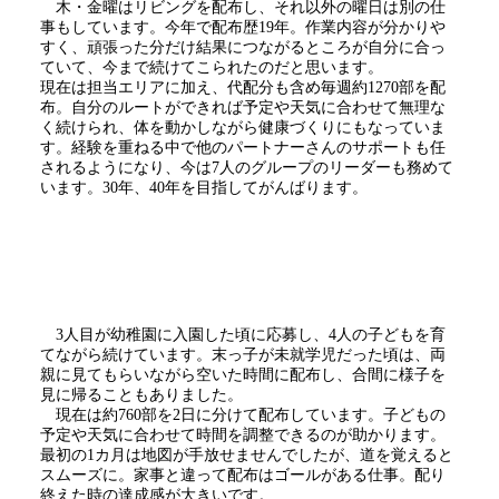
木・金曜はリビングを配布し、それ以外の曜日は別の仕
事もしています。今年で配布歴19年。作業内容が分かりや
すく、頑張った分だけ結果につながるところが自分に合っ
ていて、今まで続けてこられたのだと思います。
現在は担当エリアに加え、代配分も含め毎週約1270部を配
布。自分のルートができれば予定や天気に合わせて無理な
く続けられ、体を動かしながら健康づくりにもなっていま
す。経験を重ねる中で他のパートナーさんのサポートも任
されるようになり、今は7人のグループのリーダーも務めて
います。
30
年、
40
年を目指してがんばります。
3人目が幼稚園に入園した頃に応募し、4人の子どもを育
てながら続けています。末っ子が未就学児だった頃は、両
親に見てもらいながら空いた時間に配布し、合間に様子を
見に帰ることもありました。
現在は約760部を2日に分けて配布しています。子どもの
予定や天気に合わせて時間を調整できるのが助かります。
最初の1カ月は地図が手放せませんでしたが、道を覚えると
スムーズに。家事と違って配布はゴールがある仕事。配り
終えた時の達成感が大きいです。