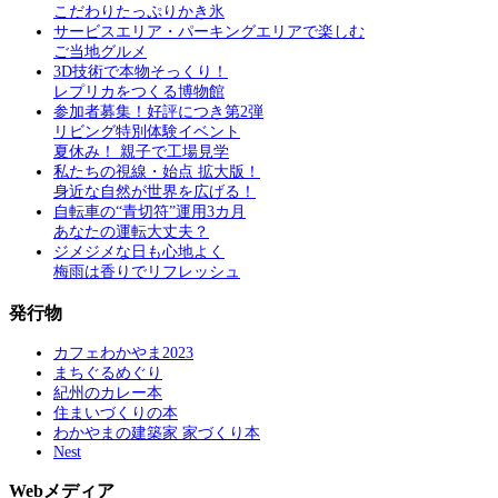
こだわりたっぷりかき氷
サービスエリア・パーキングエリアで楽しむ
ご当地グルメ
3D技術で本物そっくり！
レプリカをつくる博物館
参加者募集！好評につき第2弾
リビング特別体験イベント
夏休み！ 親子で工場見学
私たちの視線・始点 拡大版！
身近な自然が世界を広げる！
自転車の“青切符”運用3カ月
あなたの運転大丈夫？
ジメジメな日も心地よく
梅雨は香りでリフレッシュ
発行物
カフェわかやま2023
まちぐるめぐり
紀州のカレー本
住まいづくりの本
わかやまの建築家 家づくり本
Nest
Webメディア