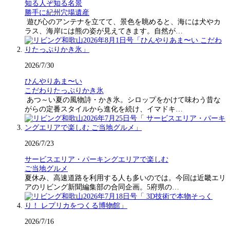
知る人ぞ知る名景
勝手に紀州穴場遺産
遊び心のアンテナを立てて、景色を眺めると、海には犬やカ
ラス、海岸には熊の姿が見えてきます。自然が…
2026/7/30
ひんやりあま〜い
こだわりたっぷりかき氷
あつ～い夏の風物詩・かき氷。シロップをかけて味わう昔な
がらの定番スタイルから進化を続け、イマドキ…
2026/7/23
サービスエリア・パーキングエリアで楽しむ
ご当地グルメ
夏休み、高速道路を利用する人も多いのでは。今回は近畿エリ
アのリビング新聞編集部の合同企画。5府県の…
2026/7/16