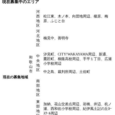
現在募集中のエリア
河
西
松江東、木ノ本、向団地周辺、榎原、梅
地
原、ふじと台
区
河
北
楠見中、善明寺
地
区
汐見町、CITY!WAKAYAMA周辺、新通、
中
和
鷹匠町、桐蔭高校周辺、手平１丁目、広瀬
央
歌
小学校周辺
地
山
区
市
中之島、裁判所周辺、土佐町
現在の募集地域
南
部
地
区
東
加納、花山交差点周辺、岩橋、井辺、杭ノ
部
瀬、西和佐小学校周辺、紀伊風土記の丘ｶｰ
地
ｽｸｰﾙ周辺