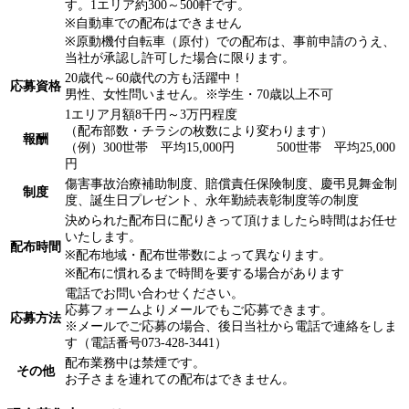
す。1エリア約300～500軒です。
※自動車での配布はできません
※原動機付自転車（原付）での配布は、事前申請のうえ、
当社が承認し許可した場合に限ります。
20歳代～60歳代の方も活躍中！
応募資格
男性、女性問いません。※学生・70歳以上不可
1エリア月額8千円～3万円程度
（配布部数・チラシの枚数により変わります）
報酬
（例）300世帯 平均15,000円 500世帯 平均25,000
円
傷害事故治療補助制度、賠償責任保険制度、慶弔見舞金制
制度
度、誕生日プレゼント、永年勤続表彰制度等の制度
決められた配布日に配りきって頂けましたら時間はお任せ
いたします。
配布時間
※配布地域・配布世帯数によって異なります。
※配布に慣れるまで時間を要する場合があります
電話でお問い合わせください。
応募フォームよりメールでもご応募できます。
応募方法
※メールでご応募の場合、後日当社から電話で連絡をしま
す（電話番号073-428-3441）
配布業務中は禁煙です。
その他
お子さまを連れての配布はできません。