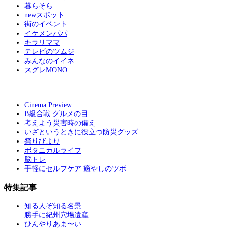
暮らそら
newスポット
街のイベント
イケメンパパ
キラリママ
テレビのツムジ
みんなのイイネ
スグレMONO
Cinema Preview
B級合戦 グルメの目
考えよう災害時の備え
いざというときに役立つ防災グッズ
祭りびより
ボタニカルライフ
脳トレ
手軽にセルフケア 癒やしのツボ
特集記事
知る人ぞ知る名景
勝手に紀州穴場遺産
ひんやりあま〜い