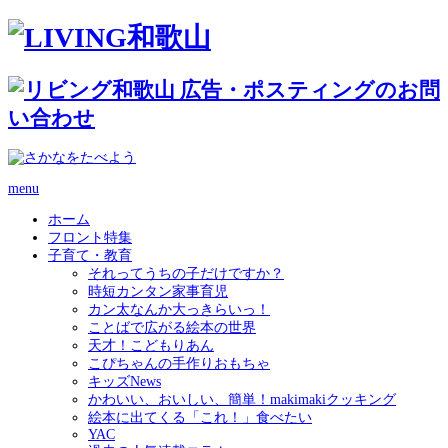
menu
ホーム
フロント特集
子育て・教育
それってうちの子だけですか？
時短カンタン家事育児
カン太なんか大っきらいっ！
ことばで広がる絵本の世界
天才！こどもりあん
こぴちゃんの手作りおもちゃ
キッズNews
かわいい、おいしい、簡単！makimakiクッキング
絵本に出てくる「これ！」食べたい
YAC