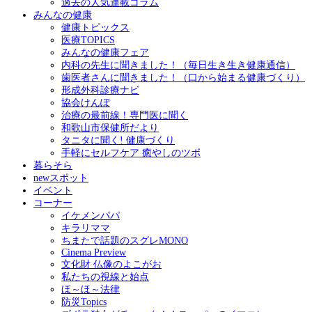
過去の人気連載コラム
みんなの健康
健康トピックス
医療TOPICS
みんなの健康フェア
内科の先生に聞きました！（毎日生き生き健康通信）
歯医者さんに聞きました！（口から始まる健康づくり）
形成外科診療ナビ
協会けんぽ
治療の最前線！専門医に聞く
和歌山市保健所だより
タニタに聞く! 健康づくり
手軽にセルフケア 癒やしのツボ
暮らそら
newスポット
イベント
コーナー
イケメンパパ
キラリママ
ちまたで話題のスグレMONO
Cinema Preview
文化財 仏像のよこがお
私たちの視線と始点
ほ～ほ～法律
防災Topics