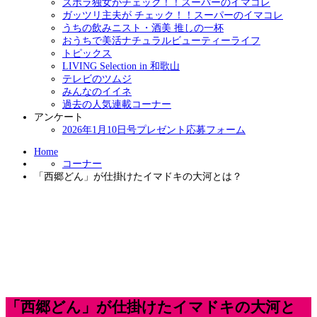
ズボラ独女がチェック！！スーパーのイマコレ
ガッツリ主夫が チェック！！スーパーのイマコレ
うちの飲みニスト・酒美 推しの一杯
おうちで美活ナチュラルビューティーライフ
トピックス
LIVING Selection in 和歌山
テレビのツムジ
みんなのイイネ
過去の人気連載コーナー
アンケート
2026年1月10日号プレゼント応募フォーム
Home
コーナー
「西郷どん」が仕掛けたイマドキの大河とは？
「西郷どん」が仕掛けたイマドキの大河と