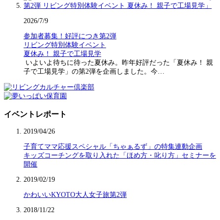
2026/7/9
参加者募集！好評につき第2弾
リビング特別体験イベント
夏休み！ 親子で工場見学
いよいよ待ちに待った夏休み。昨年好評だった「夏休み！ 親
子で工場見学」の第2弾を企画しました。今…
イベントレポート
2019/04/26
子育てママ応援スペシャル「ちゃぁるず」の特集連動企画
キッズコーチングを取り入れた「ほめ方・叱り方」セミナーを
開催
2019/02/19
かわいいKYOTO大人女子旅第2弾
2018/11/22