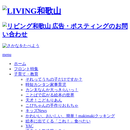
menu
ホーム
フロント特集
子育て・教育
それってうちの子だけですか？
時短カンタン家事育児
カン太なんか大っきらいっ！
ことばで広がる絵本の世界
天才！こどもりあん
こぴちゃんの手作りおもちゃ
キッズNews
かわいい、おいしい、簡単！makimakiクッキング
絵本に出てくる「これ！」食べたい
YAC