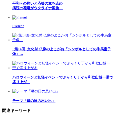
平和への願いと応援の意を込め
病院の花壇がウクライナ国旗…
Present
−第14回−文化財 仏像のよこがお「シンボルとしての牛馬童子
像」…
ハロウィーンと妖怪イベントでぶらくり丁から和歌山城一帯で
盛り上が…
テーマ「母の日の思い出」
関連キーワード