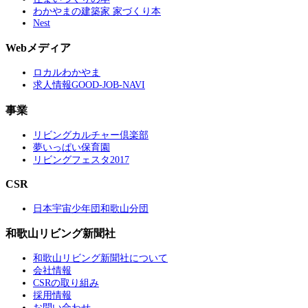
わかやまの建築家 家づくり本
Nest
Webメディア
ロカルわかやま
求人情報GOOD-JOB-NAVI
事業
リビングカルチャー倶楽部
夢いっぱい保育園
リビングフェスタ2017
CSR
日本宇宙少年団和歌山分団
和歌山リビング新聞社
和歌山リビング新聞社について
会社情報
CSRの取り組み
採用情報
お問い合わせ