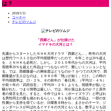
は？
2018/1/11
コーナー
テレビのツムジ
「西郷どん」が仕掛けた
イマドキの大河とは？
先週からスタートしたＮＨＫ大河ドラマ「西郷どん」。昨年の大河
は歴代ワースト２位の平均視聴率だったので、今年こそは20％超え
を、とＮＨＫも必死だ。しかし、２０１０年代からの大河は、平均
視聴率20％を超えた作品は一つもないので、難しいミッションとな
る。では、西郷隆盛への興味度はどうなのか？ かつての大河で、西
郷隆盛が主人公なのは、１９９０年「翔ぶが如く」だけ。この時の
平均視聴率は、23・２％。その前年の「春日局」（平均32・４％）
や前々年の「武田信玄」（平均39・２％）よりも、視聴率が低いと
騒がれた。つまり情勢は厳しい。では、何か策はあるのか？と原作
者の発言を見た。すると、今作ではＢＬ（ボーイズラブ）と呼ばれ
る男性同士の愛も描かれるらしい。ＢＬを扱った作品は、一部の女
性層から支持を得ているが、日曜夜８時から、まさかのテーマ。ジ
ェンダーレスが叫ばれるイマドキの大河ともいえる。数字よりも話