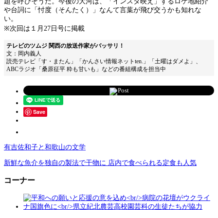
題を呼びそうだ。今後の大河は、「インスタ映え」するロケ地紹介
や台詞に「忖度（そんたく）」なんて言葉が飛び交うかも知れな
い。
※次回は１月27日号に掲載
テレビのツムジ 関西の放送作家がバッサリ！
文：岡内義人
読売テレビ「す・またん」「かんさい情報ネットten.」「土曜はダメよ」、
ABCラジオ「桑原征平 粋も甘いも」などの番組構成を担当中
Post
Save
有吉佐和子と和歌山の文学
新鮮な魚介を独自の製法で干物に 店内で食べられる定食も人気
コーナー