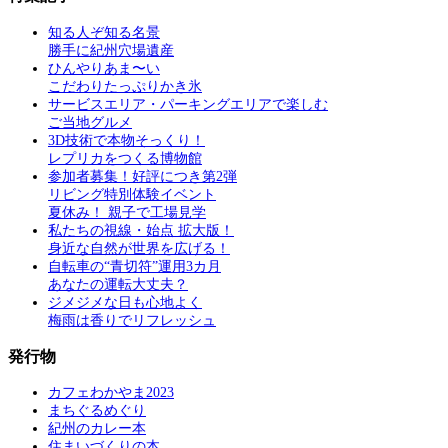
知る人ぞ知る名景
勝手に紀州穴場遺産
ひんやりあま〜い
こだわりたっぷりかき氷
サービスエリア・パーキングエリアで楽しむ
ご当地グルメ
3D技術で本物そっくり！
レプリカをつくる博物館
参加者募集！好評につき第2弾
リビング特別体験イベント
夏休み！ 親子で工場見学
私たちの視線・始点 拡大版！
身近な自然が世界を広げる！
自転車の“青切符”運用3カ月
あなたの運転大丈夫？
ジメジメな日も心地よく
梅雨は香りでリフレッシュ
発行物
カフェわかやま2023
まちぐるめぐり
紀州のカレー本
住まいづくりの本