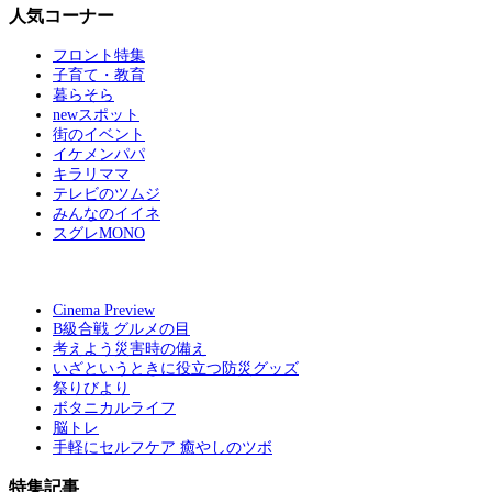
人気コーナー
フロント特集
子育て・教育
暮らそら
newスポット
街のイベント
イケメンパパ
キラリママ
テレビのツムジ
みんなのイイネ
スグレMONO
Cinema Preview
B級合戦 グルメの目
考えよう災害時の備え
いざというときに役立つ防災グッズ
祭りびより
ボタニカルライフ
脳トレ
手軽にセルフケア 癒やしのツボ
特集記事