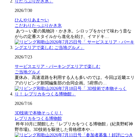
2026/7/30
ひんやりあま〜い
こだわりたっぷりかき氷
あつ～い夏の風物詩・かき氷。シロップをかけて味わう昔な
がらの定番スタイルから進化を続け、イマドキ…
2026/7/23
サービスエリア・パーキングエリアで楽しむ
ご当地グルメ
夏休み、高速道路を利用する人も多いのでは。今回は近畿エリ
アのリビング新聞編集部の合同企画。5府県の…
2026/7/16
3D技術で本物そっくり！
レプリカをつくる博物館
昨年10月に開館した「レプリカをつくる博物館」(紀美野町神
野市場)。3D技術を駆使した骨格標本や…