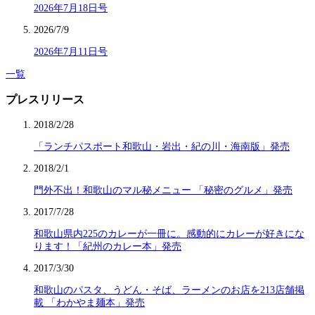
2026年7月18日号
2026/7/9
2026年7月11日号
一覧
プレスリリース
2018/2/28
「ランチパスポート和歌山・岩出・紀の川・海南版」発売
2018/2/1
門外不出！和歌山のマル秘メニュー 「秘密のグルメ」発売
2017/7/28
和歌山県内225のカレーが一冊に。感動的にカレーが好きにな
ります！「紀州のカレー本」発売
2017/3/30
和歌山のパスタ、うどん・そば、ラーメンのお店を213店舗掲
載 「わかやま麺本」発売