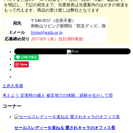
を明記し、下記の宛先まで。当選発表は当選案内のはがきの発送を
もって代えます。商品の受け渡しは弊社となります
〒640-8557（住所不要）
宛先
和歌山リビング新聞社「防災グッズ」係
Eメール
living@waila.or.jp
応募締め切り
2017/8/9（水）当日消印有効
Post
Save
土井久幸展
考えよう 災害時の備え 被災地での体験、経験を生かして⑥
コーナー
セールスレディーを束ねる 愛されキャラのオフィス長