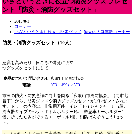
いざというときに役立つ防災グッズ プレゼ
ント「防災・消防グッズセット」
2017/8/3
コーナー
いざというときに役立つ防災グッズ
,
過去の人気連載コーナー
防災・消防グッズセット（10人）
意識を高めたり、日ごろの備えに役立
つグッズをセットにして
商品について問い合わせ
和歌山市消防協会
電話
073（499）4579
市民の防火・防災意識の向上を図る「和歌山市消防協会」（同市七
番丁）から、防災グッズや消防グッズのセットがプレゼントされま
す。セットの内容は、非常用万能トイレ「トイレんジャー1」2個、
消火器タイプのペットボトルホルダー1個、救急車キーホルダー1
個、折りたたみができるエコボトル1個、消防ばんそうこう1セッ
ト。
ハガキまたはEメールで応募を。〒住所、氏名、年齢、電話番号、