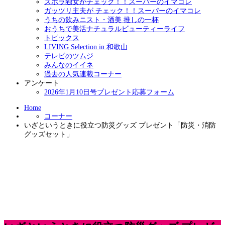
ズボラ独女がチェック！！スーパーのイマコレ
ガッツリ主夫が チェック！！スーパーのイマコレ
うちの飲みニスト・酒美 推しの一杯
おうちで美活ナチュラルビューティーライフ
トピックス
LIVING Selection in 和歌山
テレビのツムジ
みんなのイイネ
過去の人気連載コーナー
アンケート
2026年1月10日号プレゼント応募フォーム
Home
コーナー
いざというときに役立つ防災グッズ プレゼント「防災・消防
グッズセット」