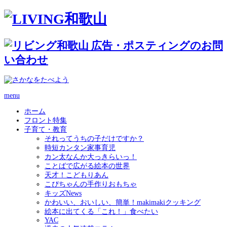
menu
ホーム
フロント特集
子育て・教育
それってうちの子だけですか？
時短カンタン家事育児
カン太なんか大っきらいっ！
ことばで広がる絵本の世界
天才！こどもりあん
こぴちゃんの手作りおもちゃ
キッズNews
かわいい、おいしい、簡単！makimakiクッキング
絵本に出てくる「これ！」食べたい
YAC