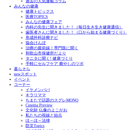
過去の人気連載コラム
みんなの健康
健康トピックス
医療TOPICS
みんなの健康フェア
内科の先生に聞きました！（毎日生き生き健康通信）
歯医者さんに聞きました！（口から始まる健康づくり）
形成外科診療ナビ
協会けんぽ
治療の最前線！専門医に聞く
和歌山市保健所だより
タニタに聞く! 健康づくり
手軽にセルフケア 癒やしのツボ
暮らそら
newスポット
イベント
コーナー
イケメンパパ
キラリママ
ちまたで話題のスグレMONO
Cinema Preview
文化財 仏像のよこがお
私たちの視線と始点
ほ～ほ～法律
防災Topics