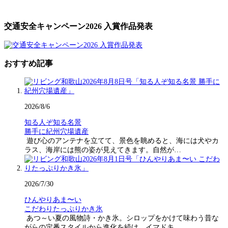
交通安全キャンペーン2026 入賞作品発表
おすすめ記事
2026/8/6
知る人ぞ知る名景
勝手に紀州穴場遺産
遊び心のアンテナを立てて、景色を眺めると、海には犬やカ
ラス、海岸には熊の姿が見えてきます。自然が…
2026/7/30
ひんやりあま〜い
こだわりたっぷりかき氷
あつ～い夏の風物詩・かき氷。シロップをかけて味わう昔な
がらの定番スタイルから進化を続け、イマドキ…