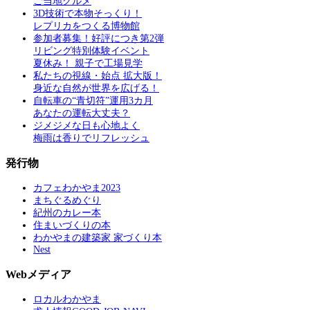
ご当地グルメ
3D技術で本物そっくり！
レプリカをつくる博物館
参加者募集！好評につき第2弾
リビング特別体験イベント
夏休み！ 親子で工場見学
私たちの視線・始点 拡大版！
身近な自然が世界を広げる！
自転車の“青切符”運用3カ月
あなたの運転大丈夫？
ジメジメな日も心地よく
梅雨は香りでリフレッシュ
発行物
カフェわかやま2023
まちぐるめぐり
紀州のカレー本
住まいづくりの本
わかやまの建築家 家づくり本
Nest
Webメディア
ロカルわかやま