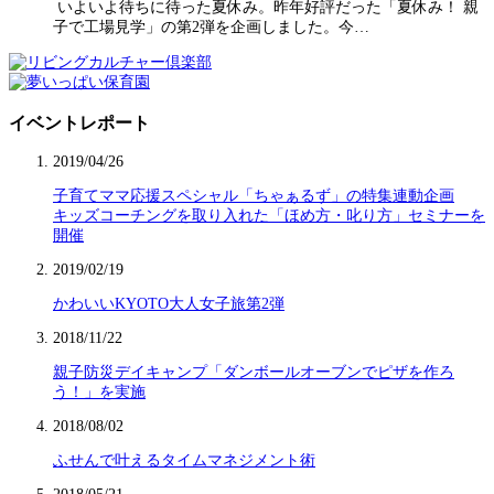
いよいよ待ちに待った夏休み。昨年好評だった「夏休み！ 親
子で工場見学」の第2弾を企画しました。今…
イベントレポート
2019/04/26
子育てママ応援スペシャル「ちゃぁるず」の特集連動企画
キッズコーチングを取り入れた「ほめ方・叱り方」セミナーを
開催
2019/02/19
かわいいKYOTO大人女子旅第2弾
2018/11/22
親子防災デイキャンプ「ダンボールオーブンでピザを作ろ
う！」を実施
2018/08/02
ふせんで叶えるタイムマネジメント術