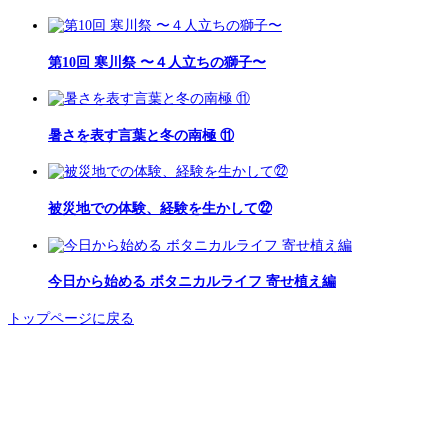
第10回 寒川祭 〜４人立ちの獅子〜
暑さを表す言葉と冬の南極 ⑪
被災地での体験、経験を生かして㉒
今日から始める ボタニカルライフ 寄せ植え編
トップページに戻る