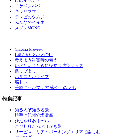
街のイベント
イケメンパパ
キラリママ
テレビのツムジ
みんなのイイネ
スグレMONO
Cinema Preview
B級合戦 グルメの目
考えよう災害時の備え
いざというときに役立つ防災グッズ
祭りびより
ボタニカルライフ
脳トレ
手軽にセルフケア 癒やしのツボ
特集記事
知る人ぞ知る名景
勝手に紀州穴場遺産
ひんやりあま〜い
こだわりたっぷりかき氷
サービスエリア・パーキングエリアで楽しむ