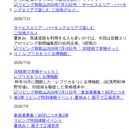
2026/7/23
サービスエリア・パーキングエリアで楽しむ
ご当地グルメ
夏休み、高速道路を利用する人も多いのでは。今回は近畿エリ
アのリビング新聞編集部の合同企画。5府県の…
2026/7/16
3D技術で本物そっくり！
レプリカをつくる博物館
昨年10月に開館した「レプリカをつくる博物館」(紀美野町神
野市場)。3D技術を駆使した骨格標本や…
2026/7/9
参加者募集！好評につき第2弾
リビング特別体験イベント
夏休み！ 親子で工場見学