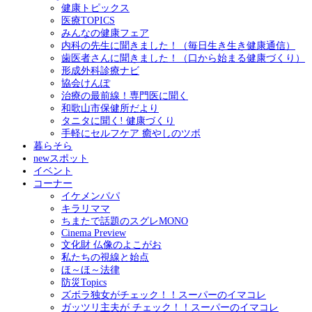
健康トピックス
医療TOPICS
みんなの健康フェア
内科の先生に聞きました！（毎日生き生き健康通信）
歯医者さんに聞きました！（口から始まる健康づくり）
形成外科診療ナビ
協会けんぽ
治療の最前線！専門医に聞く
和歌山市保健所だより
タニタに聞く! 健康づくり
手軽にセルフケア 癒やしのツボ
暮らそら
newスポット
イベント
コーナー
イケメンパパ
キラリママ
ちまたで話題のスグレMONO
Cinema Preview
文化財 仏像のよこがお
私たちの視線と始点
ほ～ほ～法律
防災Topics
ズボラ独女がチェック！！スーパーのイマコレ
ガッツリ主夫が チェック！！スーパーのイマコレ