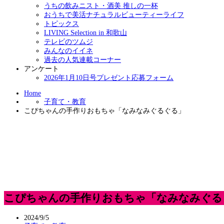
うちの飲みニスト・酒美 推しの一杯
おうちで美活ナチュラルビューティーライフ
トピックス
LIVING Selection in 和歌山
テレビのツムジ
みんなのイイネ
過去の人気連載コーナー
アンケート
2026年1月10日号プレゼント応募フォーム
Home
子育て・教育
こぴちゃんの手作りおもちゃ「なみなみぐるぐる」
こぴちゃんの手作りおもちゃ「なみなみぐる
2024/9/5