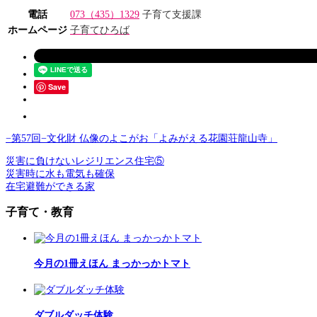
電話
073（435）1329
子育て支援課
ホームページ
子育てひろば
Save
−第57回−文化財 仏像のよこがお「よみがえる花園荘龍山寺」
災害に負けないレジリエンス住宅⑤
災害時に水も電気も確保
在宅避難ができる家
子育て・教育
今月の1冊えほん まっかっかトマト
ダブルダッチ体験