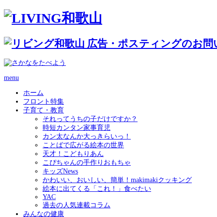
menu
ホーム
フロント特集
子育て・教育
それってうちの子だけですか？
時短カンタン家事育児
カン太なんか大っきらいっ！
ことばで広がる絵本の世界
天才！こどもりあん
こぴちゃんの手作りおもちゃ
キッズNews
かわいい、おいしい、簡単！makimakiクッキング
絵本に出てくる「これ！」食べたい
YAC
過去の人気連載コラム
みんなの健康