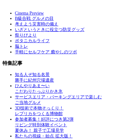
Cinema Preview
B級合戦 グルメの目
考えよう災害時の備え
いざというときに役立つ防災グッズ
祭りびより
ボタニカルライフ
脳トレ
手軽にセルフケア 癒やしのツボ
特集記事
知る人ぞ知る名景
勝手に紀州穴場遺産
ひんやりあま〜い
こだわりたっぷりかき氷
サービスエリア・パーキングエリアで楽しむ
ご当地グルメ
3D技術で本物そっくり！
レプリカをつくる博物館
参加者募集！好評につき第2弾
リビング特別体験イベント
夏休み！ 親子で工場見学
私たちの視線・始点 拡大版！