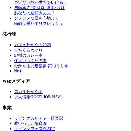
身近な自然が世界を広げる！
自転車の“青切符”運用3カ月
あなたの運転大丈夫？
ジメジメな日も心地よく
梅雨は香りでリフレッシュ
発行物
カフェわかやま2023
まちぐるめぐり
紀州のカレー本
住まいづくりの本
わかやまの建築家 家づくり本
Nest
Webメディア
ロカルわかやま
求人情報GOOD-JOB-NAVI
事業
リビングカルチャー倶楽部
夢いっぱい保育園
リビングフェスタ2017