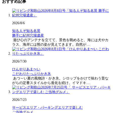
おすすめ記事
2026/8/6
知る人ぞ知る名景
勝手に紀州穴場遺産
遊び心のアンテナを立てて、景色を眺めると、海には犬やカ
ラス、海岸には熊の姿が見えてきます。自然が…
2026/7/30
ひんやりあま〜い
こだわりたっぷりかき氷
あつ～い夏の風物詩・かき氷。シロップをかけて味わう昔な
がらの定番スタイルから進化を続け、イマドキ…
2026/7/23
サービスエリア・パーキングエリアで楽しむ
ご当地グルメ