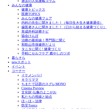
過去の人気連載コラム
みんなの健康
健康トピックス
医療TOPICS
みんなの健康フェア
内科の先生に聞きました！（毎日生き生き健康通信）
歯医者さんに聞きました！（口から始まる健康づくり）
形成外科診療ナビ
協会けんぽ
治療の最前線！専門医に聞く
和歌山市保健所だより
タニタに聞く! 健康づくり
手軽にセルフケア 癒やしのツボ
暮らそら
newスポット
イベント
コーナー
イケメンパパ
キラリママ
ちまたで話題のスグレMONO
Cinema Preview
文化財 仏像のよこがお
私たちの視線と始点
ほ～ほ～法律
防災Topics