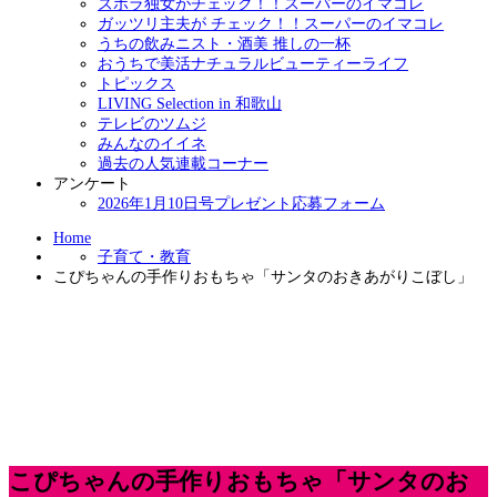
ズボラ独女がチェック！！スーパーのイマコレ
ガッツリ主夫が チェック！！スーパーのイマコレ
うちの飲みニスト・酒美 推しの一杯
おうちで美活ナチュラルビューティーライフ
トピックス
LIVING Selection in 和歌山
テレビのツムジ
みんなのイイネ
過去の人気連載コーナー
アンケート
2026年1月10日号プレゼント応募フォーム
Home
子育て・教育
こぴちゃんの手作りおもちゃ「サンタのおきあがりこぼし」
こぴちゃんの手作りおもちゃ「サンタのお