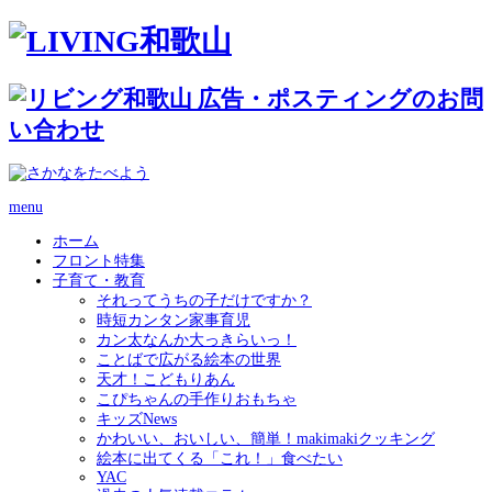
menu
ホーム
フロント特集
子育て・教育
それってうちの子だけですか？
時短カンタン家事育児
カン太なんか大っきらいっ！
ことばで広がる絵本の世界
天才！こどもりあん
こぴちゃんの手作りおもちゃ
キッズNews
かわいい、おいしい、簡単！makimakiクッキング
絵本に出てくる「これ！」食べたい
YAC