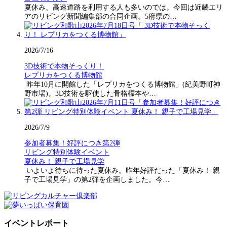
夏休み、高速道路を利用する人も多いのでは。今回は近畿エリ
アのリビング新聞編集部の合同企画。5府県の…
2026/7/16
3D技術で本物そっくり！
レプリカをつくる博物館
昨年10月に開館した「レプリカをつくる博物館」(紀美野町神
野市場)。3D技術を駆使した骨格標本や…
2026/7/9
参加者募集！好評につき第2弾
リビング特別体験イベント
夏休み！ 親子で工場見学
いよいよ待ちに待った夏休み。昨年好評だった「夏休み！ 親
子で工場見学」の第2弾を企画しました。今…
イベントレポート