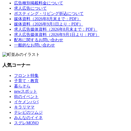
広告種別掲載料金について
求人広告について
ポスティング・リビング折込について
媒体資料（2026年8月末まで：PDF）
媒体資料（2026年9月1日より：PDF）
求人広告媒体資料（2026年8月末まで：PDF）
求人広告媒体資料（2026年9月1日より：PDF）
配布に関するお問い合わせ
一般的なお問い合わせ
人気コーナー
フロント特集
子育て・教育
暮らそら
newスポット
街のイベント
イケメンパパ
キラリママ
テレビのツムジ
みんなのイイネ
スグレMONO