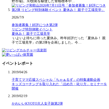
野市場)。3D技術を駆使した骨格標本や…
2026/7/9
参加者募集！好評につき第2弾
リビング特別体験イベント
夏休み！ 親子で工場見学
いよいよ待ちに待った夏休み。昨年好評だった「夏休み！ 親
子で工場見学」の第2弾を企画しました。今…
イベントレポート
2019/04/26
子育てママ応援スペシャル「ちゃぁるず」の特集連動企画
キッズコーチングを取り入れた「ほめ方・叱り方」セミナーを
開催
2019/02/19
かわいいKYOTO大人女子旅第2弾