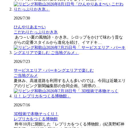
2026/7/30
ひんやりあま〜い
こだわりたっぷりかき氷
あつ～い夏の風物詩・かき氷。シロップをかけて味わう昔な
がらの定番スタイルから進化を続け、イマドキ…
2026/7/23
サービスエリア・パーキングエリアで楽しむ
ご当地グルメ
夏休み、高速道路を利用する人も多いのでは。今回は近畿エリ
アのリビング新聞編集部の合同企画。5府県の…
2026/7/16
3D技術で本物そっくり！
レプリカをつくる博物館
昨年10月に開館した「レプリカをつくる博物館」(紀美野町神