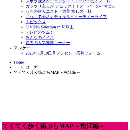
ズボラ独女がチェック！！スーパーのイマコレ
ガッツリ主夫が チェック！！スーパーのイマコレ
うちの飲みニスト・酒美 推しの一杯
おうちで美活ナチュラルビューティーライフ
トピックス
LIVING Selection in 和歌山
テレビのツムジ
みんなのイイネ
過去の人気連載コーナー
アンケート
2026年1月10日号プレゼント応募フォーム
Home
コーナー
てくてく歩く街ぶらMAP ～松江編～
てくてく歩く街ぶらMAP ～松江編～