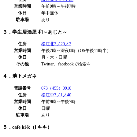
営業時間
午前9時～午後7時
休日
年中無休
駐車場
あり
３．学生居酒屋 和～あじと～
住所
松江北2ノ20ノ2
営業時間
午後7時～深夜0時（OS午後11時半）
休日
月・木・日曜
その他
Twitter、facebookで検索を
４．池下メガネ
電話番号
073（455）0910
住所
松江中3ノ1ノ40
営業時間
午前9時～午後7時
休日
日曜
駐車場
あり
５．cafe ki-k（i キキ）