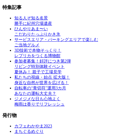
特集記事
知る人ぞ知る名景
勝手に紀州穴場遺産
ひんやりあま〜い
こだわりたっぷりかき氷
サービスエリア・パーキングエリアで楽しむ
ご当地グルメ
3D技術で本物そっくり！
レプリカをつくる博物館
参加者募集！好評につき第2弾
リビング特別体験イベント
夏休み！ 親子で工場見学
私たちの視線・始点 拡大版！
身近な自然が世界を広げる！
自転車の“青切符”運用3カ月
あなたの運転大丈夫？
ジメジメな日も心地よく
梅雨は香りでリフレッシュ
発行物
カフェわかやま2023
まちぐるめぐり