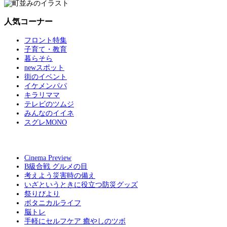
人気コーナー
フロント特集
子育て・教育
暮らそら
newスポット
街のイベント
イケメンパパ
キラリママ
テレビのツムジ
みんなのイイネ
スグレMONO
Cinema Preview
B級合戦 グルメの目
考えよう災害時の備え
いざというときに役立つ防災グッズ
祭りびより
ボタニカルライフ
脳トレ
手軽にセルフケア 癒やしのツボ