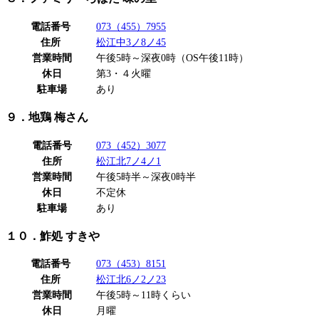
電話番号
073（455）7955
住所
松江中3ノ8ノ45
営業時間
午後5時～深夜0時（OS午後11時）
休日
第3・４火曜
駐車場
あり
９．地鶏 梅さん
電話番号
073（452）3077
住所
松江北7ノ4ノ1
営業時間
午後5時半～深夜0時半
休日
不定休
駐車場
あり
１０．鮓処 すきや
電話番号
073（453）8151
住所
松江北6ノ2ノ23
営業時間
午後5時～11時くらい
休日
月曜