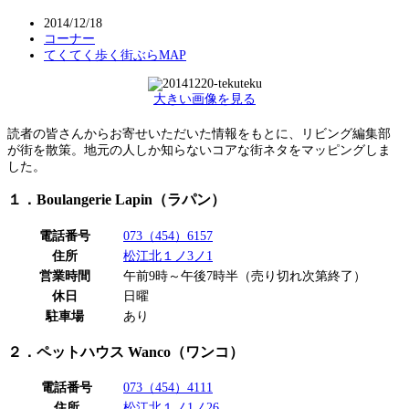
2014/12/18
コーナー
てくてく歩く街ぶらMAP
大きい画像を見る
読者の皆さんからお寄せいただいた情報をもとに、リビング編集部
が街を散策。地元の人しか知らないコアな街ネタをマッピングしま
した。
１．Boulangerie Lapin（ラパン）
電話番号
073（454）6157
住所
松江北１ノ3ノ1
営業時間
午前9時～午後7時半（売り切れ次第終了）
休日
日曜
駐車場
あり
２．ペットハウス Wanco（ワンコ）
電話番号
073（454）4111
住所
松江北１ノ1ノ26