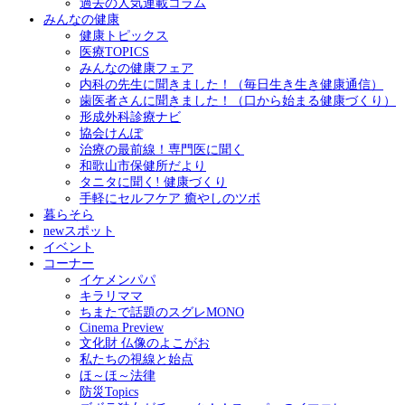
過去の人気連載コラム
みんなの健康
健康トピックス
医療TOPICS
みんなの健康フェア
内科の先生に聞きました！（毎日生き生き健康通信）
歯医者さんに聞きました！（口から始まる健康づくり）
形成外科診療ナビ
協会けんぽ
治療の最前線！専門医に聞く
和歌山市保健所だより
タニタに聞く! 健康づくり
手軽にセルフケア 癒やしのツボ
暮らそら
newスポット
イベント
コーナー
イケメンパパ
キラリママ
ちまたで話題のスグレMONO
Cinema Preview
文化財 仏像のよこがお
私たちの視線と始点
ほ～ほ～法律
防災Topics