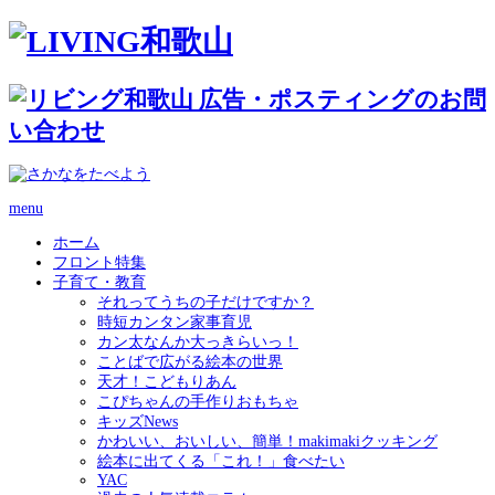
menu
ホーム
フロント特集
子育て・教育
それってうちの子だけですか？
時短カンタン家事育児
カン太なんか大っきらいっ！
ことばで広がる絵本の世界
天才！こどもりあん
こぴちゃんの手作りおもちゃ
キッズNews
かわいい、おいしい、簡単！makimakiクッキング
絵本に出てくる「これ！」食べたい
YAC