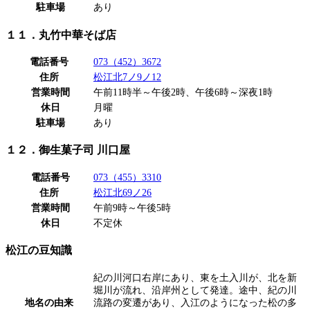
駐車場
あり
１１．丸竹中華そば店
電話番号
073（452）3672
住所
松江北7ノ9ノ12
営業時間
午前11時半～午後2時、午後6時～深夜1時
休日
月曜
駐車場
あり
１２．御生菓子司 川口屋
電話番号
073（455）3310
住所
松江北69ノ26
営業時間
午前9時～午後5時
休日
不定休
松江の豆知識
紀の川河口右岸にあり、東を土入川が、北を新
堀川が流れ、沿岸州として発達。途中、紀の川
地名の由来
流路の変遷があり、入江のようになった松の多