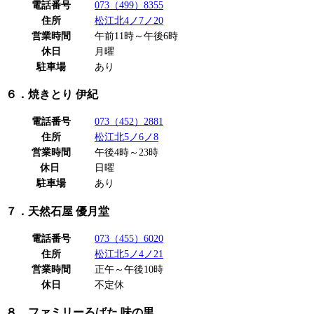
電話番号
073（499）8355
住所
松江北4ノ7ノ20
営業時間
午前11時～午後6時
休日
月曜
駐車場
あり
６．焼きとり 伊紀
電話番号
073（452）2881
住所
松江北5ノ6ノ8
営業時間
午後4時～23時
休日
日曜
駐車場
あり
７．天然石屋 優月堂
電話番号
073（455）6020
住所
松江北5ノ4ノ21
営業時間
正午～午後10時
休日
不定休
８．ファミリーろばた 味の里