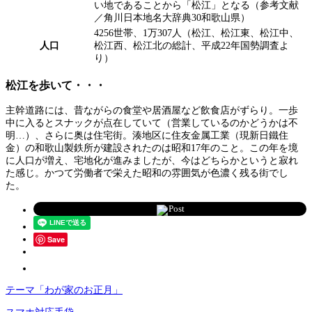
い地であることから「松江」となる（参考文献
／角川日本地名大辞典30和歌山県）
4256世帯、1万307人（松江、松江東、松江中、
人口
松江西、松江北の総計、平成22年国勢調査よ
り）
松江を歩いて・・・
主幹道路には、昔ながらの食堂や居酒屋など飲食店がずらり。一歩
中に入るとスナックが点在していて（営業しているのかどうかは不
明…）、さらに奥は住宅街。湊地区に住友金属工業（現新日鐵住
金）の和歌山製鉄所が建設されたのは昭和17年のこと。この年を境
に人口が増え、宅地化が進みましたが、今はどちらかというと寂れ
た感じ。かつて労働者で栄えた昭和の雰囲気が色濃く残る街でし
た。
Post
Save
テーマ「わが家のお正月」