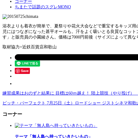
コーナー
ちまたで話題のスグレMONO
浴衣よりも着衣が簡単で、夏祭りや花火大会などで重宝するキッズ用の甚
児にはつなぎになった甚平オールも。汗をよく吸いとる良質なコット
す」と販売員の小園綾さん。価格は7000円前後（サイズによって異な
取材協力=近鉄百貨店和歌山
Save
練習成果はおのずと結果に 目標は60ｍ越え！ 陸上競技（やり投げ） 
ピッチ・パーフェクト 7月25日（土）ロードショー ジストシネマ和歌
コーナー
テーマ「無人島へ持っていきたいもの」