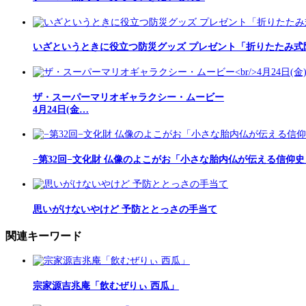
いざというときに役立つ防災グッズ プレゼント「折りたたみ式
ザ・スーパーマリオギャラクシー・ムービー
4月24日(金…
−第32回−文化財 仏像のよこがお「小さな胎内仏が伝える信仰
思いがけないやけど 予防ととっさの手当て
関連キーワード
宗家源吉兆庵「飲むぜりぃ 西瓜」