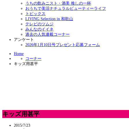
うちの飲みニスト・酒美 推しの一杯
おうちで美活ナチュラルビューティーライフ
トピックス
LIVING Selection in 和歌山
テレビのツムジ
みんなのイイネ
過去の人気連載コーナー
アンケート
2026年1月10日号プレゼント応募フォーム
Home
コーナー
キッズ用甚平
キッズ用甚平
2015/7/23