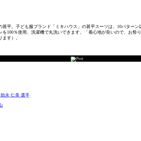
平。子ども服ブランド「ミキハウス」の甚平スーツは、10パターン以上あり
ンを100％使用、洗濯機で丸洗いできます。「着心地が良いので、お祭
ります）。
Post
助永 仁美 選手
山