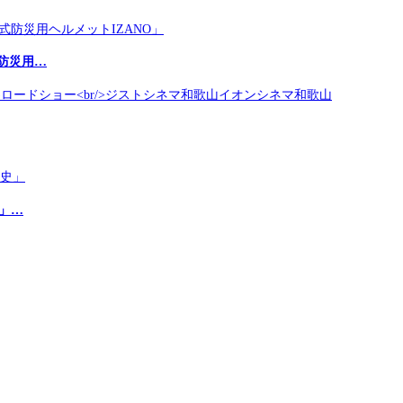
防災用…
史」…