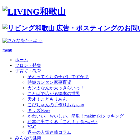
menu
ホーム
フロント特集
子育て・教育
それってうちの子だけですか？
時短カンタン家事育児
カン太なんか大っきらいっ！
ことばで広がる絵本の世界
天才！こどもりあん
こぴちゃんの手作りおもちゃ
キッズNews
かわいい、おいしい、簡単！makimakiクッキング
絵本に出てくる「これ！」食べたい
YAC
過去の人気連載コラム
みんなの健康