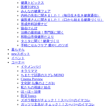
健康トピックス
医療TOPICS
みんなの健康フェア
内科の先生に聞きました！（毎日生き生き健康通信）
歯医者さんに聞きました！（口から始まる健康づくり）
形成外科診療ナビ
協会けんぽ
治療の最前線！専門医に聞く
和歌山市保健所だより
タニタに聞く! 健康づくり
手軽にセルフケア 癒やしのツボ
暮らそら
newスポット
イベント
コーナー
イケメンパパ
キラリママ
ちまたで話題のスグレMONO
Cinema Preview
文化財 仏像のよこがお
私たちの視線と始点
ほ～ほ～法律
防災Topics
ズボラ独女がチェック！！スーパーのイマコレ
ガッツリ主夫が チェック！！スーパーのイマコレ