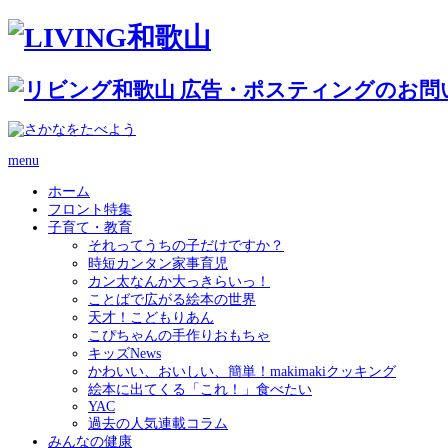
menu
ホーム
フロント特集
子育て・教育
それってうちの子だけですか？
時短カンタン家事育児
カン太なんか大っきらいっ！
ことばで広がる絵本の世界
天才！こどもりあん
こぴちゃんの手作りおもちゃ
キッズNews
かわいい、おいしい、簡単！makimakiクッキング
絵本に出てくる「これ！」食べたい
YAC
過去の人気連載コラム
みんなの健康