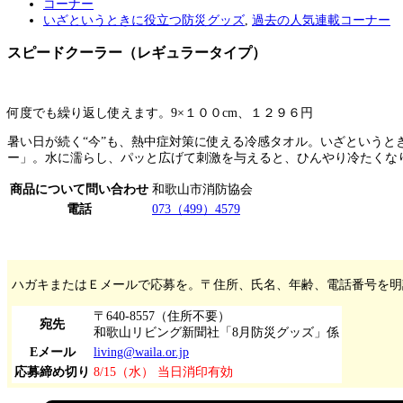
コーナー
いざというときに役立つ防災グッズ
,
過去の人気連載コーナー
スピードクーラー（レギュラータイプ）
何度でも繰り返し使えます。9×１００cm、１２９６円
暑い日が続く“今”も、熱中症対策に使える冷感タオル。いざという
ー」。水に濡らし、パッと広げて刺激を与えると、ひんやり冷たくな
商品について問い合わせ
和歌山市消防協会
電話
073（499）4579
ハガキまたはＥメールで応募を。〒住所、氏名、年齢、電話番号を明
〒640-8557（住所不要）
宛先
和歌山リビング新聞社「8月防災グッズ」係
Eメール
living@waila.or.jp
応募締め切り
8/15（水） 当日消印有効