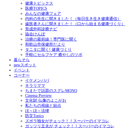
健康トピックス
医療TOPICS
みんなの健康フェア
内科の先生に聞きました！（毎日生き生き健康通信）
歯医者さんに聞きました！（口から始まる健康づくり）
形成外科診療ナビ
協会けんぽ
治療の最前線！専門医に聞く
和歌山市保健所だより
タニタに聞く! 健康づくり
手軽にセルフケア 癒やしのツボ
暮らそら
newスポット
イベント
コーナー
イケメンパパ
キラリママ
ちまたで話題のスグレMONO
Cinema Preview
文化財 仏像のよこがお
私たちの視線と始点
ほ～ほ～法律
防災Topics
ズボラ独女がチェック！！スーパーのイマコレ
ガッツリ主夫が チェック！！スーパーのイマコレ