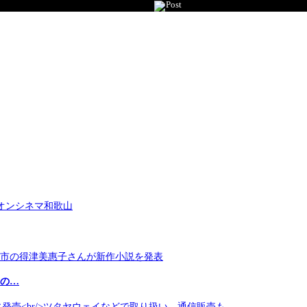
Post
市の…