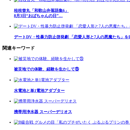
桂枝曾丸「和歌山弁落語集6」
8月3日“おばちゃんの日”…
デートDV・性暴力防止啓発劇 「恋愛人形と7人の悪魔たち」を
関連キーワード
被災地での体験、経験を生かして㉕
水電池と単1電池アダプター
携帯用浄水器 スーパーデリオス