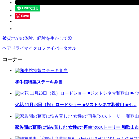
Save
被災地での体験、経験を生かして⑱
ヘアドライマイクロファイバータオル
コーナー
和牛館特製ステーキ弁当
火花 11月23日（祝）ロードショー ■ジストシネマ和歌山 ■イ…
家族間の葛藤に悩み苦しむ 女性の“再生”のストーリー 和歌山